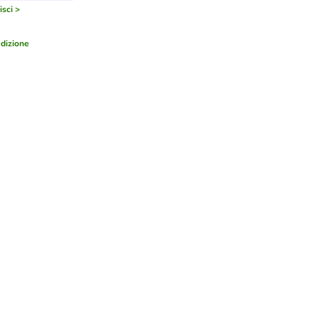
sci >
dizione