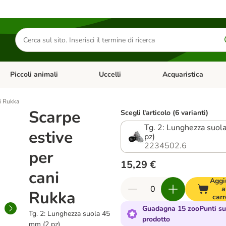
Cerca
prodotti
Piccoli animali
Uccelli
Acquaristica
Apri Menu Categoria: Diete e antiparassitari
Apri Menu Categoria: Piccoli animali
Apri Menu Categoria: U
ni Rukka
Scarpe
Scegli l'articolo (6 varianti)
Tg. 2: Lunghezza suol
estive
pz)
2234502.6
per
15,29 €
cani
Aggi
a
Rukka
carr
Guadagna 15 zooPunti su
Tg. 2: Lunghezza suola 45
prodotto
mm (2 pz)