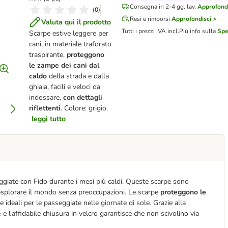
Consegna in 2-4 gg. lav.
Approfondi
(
0
)
Resi e rimborsi
Approfondisci >
Valuta qui il prodotto
Tutti i prezzi IVA incl.
Più info sulla
Spe
Scarpe estive leggere per
cani, in materiale traforato
traspirante,
proteggono
le zampe dei cani dal
caldo
della strada e dalla
ghiaia, facili e veloci da
indossare,
con dettagli
riflettenti
. Colore: grigio.
leggi tutto
eggiate con Fido durante i mesi più caldi. Queste scarpe sono
esplorare il mondo senza preoccupazioni. Le scarpe
proteggono le
e ideali per le passeggiate nelle giornate di sole. Grazie alla
e
e l'affidabile chiusura in velcro garantisce che non scivolino via