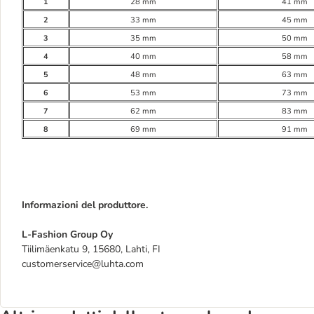
1
28 mm
41 mm
2
33 mm
45 mm
3
35 mm
50 mm
4
40 mm
58 mm
5
48 mm
63 mm
6
53 mm
73 mm
7
62 mm
83 mm
8
69 mm
91 mm
Informazioni del produttore.
L-Fashion Group Oy
Tiilimäenkatu 9, 15680, Lahti, FI
customerservice@luhta.com