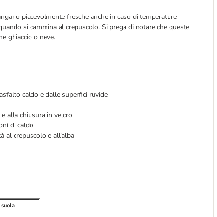
angano piacevolmente fresche anche in caso di temperature
za quando si cammina al crepuscolo. Si prega di notare che queste
me ghiaccio o neve.
sfalto caldo e dalle superfici ruvide
 e alla chiusura in velcro
oni di caldo
tà al crepuscolo e all'alba
 suola