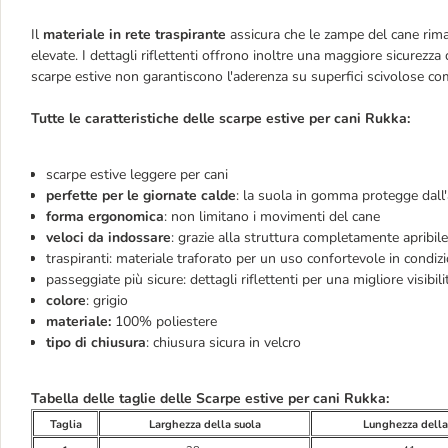
Il
materiale in rete traspirante
assicura che le zampe del cane rim
elevate. I dettagli riflettenti offrono inoltre una maggiore sicurez
scarpe estive non garantiscono l'aderenza su superfici scivolose co
Tutte le caratteristiche delle scarpe estive per cani Rukka:
scarpe estive leggere per cani
perfette per le giornate calde
: la suola in gomma protegge dall'a
forma ergonomica
: non limitano i movimenti del cane
veloci da indossare
: grazie alla struttura completamente apribile
traspiranti: materiale traforato per un uso confortevole in condizi
passeggiate più sicure: dettagli riflettenti per una migliore visibili
colore
: grigio
materiale:
100% poliestere
tipo di chiusura
: chiusura sicura in velcro
Tabella delle taglie delle Scarpe estive per cani Rukka:
Taglia
Larghezza della suola
Lunghezza della