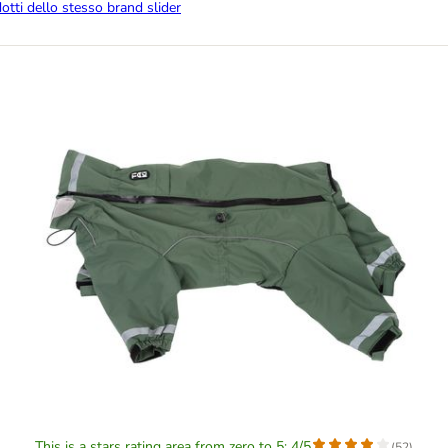
dotti dello stesso brand slider
This is a stars rating area from zero to 5: 4/5
(
52
)