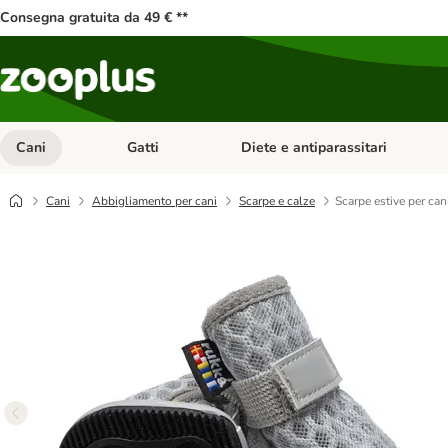
Consegna gratuita da 49 € **
Cani
Gatti
Diete e antiparassitari
Apri Menu Categoria: Cani
Apri Menu Categoria: Gatti
Cani
Abbigliamento per cani
Scarpe e calze
Scarpe estive per ca