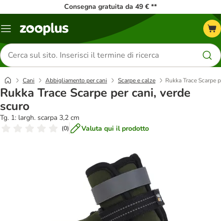
Consegna gratuita da 49 € **
Overview
catalogo
Cerca
prodotti
Cani
Abbigliamento per cani
Scarpe e calze
Rukka Trace Scarpe p
Rukka Trace Scarpe per cani, verde
scuro
Tg. 1: largh. scarpa 3,2 cm
Valuta qui il prodotto
(
0
)