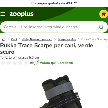
Consegna gratuita da 49 € **
Overview
catalogo
Cerca
prodotti
Cani
Abbigliamento per cani
Scarpe e calze
Rukka Trace Scarpe p
Rukka Trace Scarpe per cani, verde
scuro
Tg. 5: largh. scarpa 5,6 cm
Valuta qui il prodotto
(
0
)