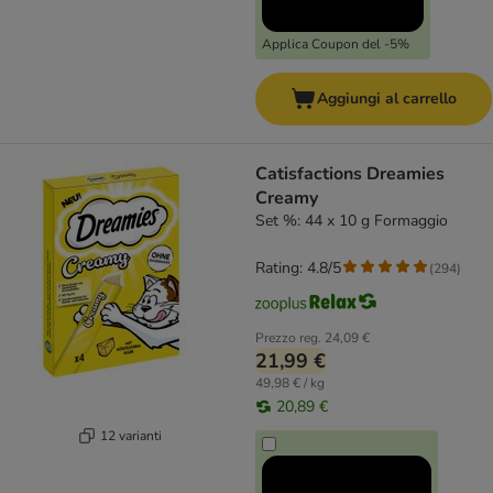
Applica Coupon del -5%
Aggiungi al carrello
Catisfactions Dreamies
Creamy
Set %: 44 x 10 g Formaggio
Rating: 4.8/5
(
294
)
Prezzo reg.
24,09 €
21,99 €
49,98 € / kg
20,89 €
12 varianti