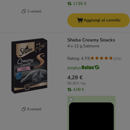
17,85 €
2 varianti
Aggiungi al carrello
Sheba Creamy Snacks
4 x 12 g Salmone
Rating: 4.7/5
(
231
)
4,29 €
89,38 € / kg
4,08 €
8 varianti