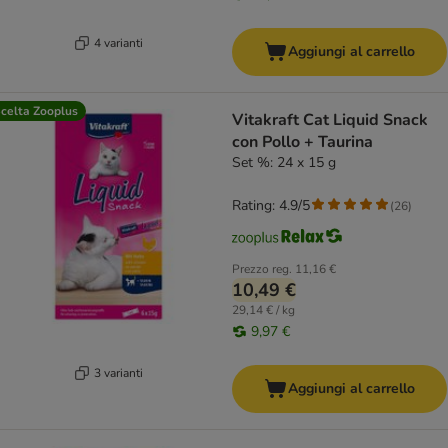
4 varianti
Aggiungi al carrello
celta Zooplus
Vitakraft Cat Liquid Snack
con Pollo + Taurina
Set %: 24 x 15 g
Rating: 4.9/5
(
26
)
Prezzo reg.
11,16 €
10,49 €
29,14 € / kg
9,97 €
3 varianti
Aggiungi al carrello