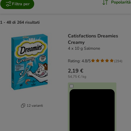
Popolarità
Filtra per
1 - 48 di 264 risultati
product items have been changed
Catisfactions Dreamies
Creamy
4 x 10 g Salmone
Rating: 4.8/5
(
294
)
2,19 €
54,75 € / kg
12 varianti