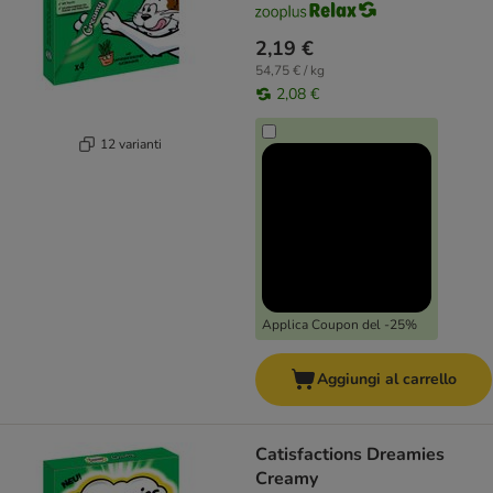
2,19 €
54,75 € / kg
2,08 €
12 varianti
Applica Coupon del -25%
Aggiungi al carrello
Catisfactions Dreamies
Creamy