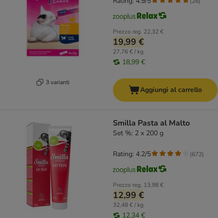
Rating: 4.9/5
(
26
)
Prezzo reg.
22,32 €
19,99 €
27,76 € / kg
18,99 €
3 varianti
Aggiungi al carrello
Smilla Pasta al Malto
Set %: 2 x 200 g
Rating: 4.2/5
(
672
)
Prezzo reg.
13,98 €
12,99 €
32,48 € / kg
12,34 €