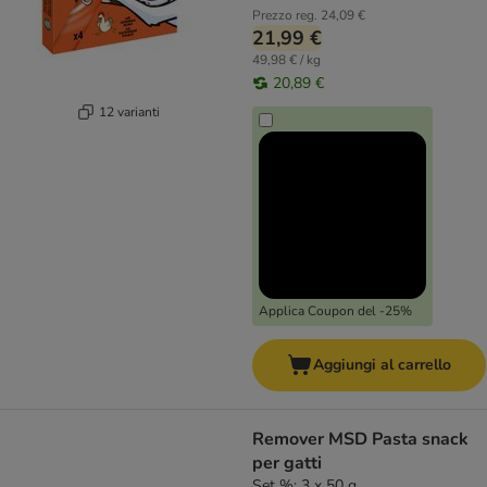
Prezzo reg.
24,09 €
21,99 €
49,98 € / kg
20,89 €
12 varianti
Applica Coupon del -25%
Aggiungi al carrello
Remover MSD Pasta snack
per gatti
Set %: 3 x 50 g