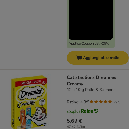
Applica Coupon del -25%
Aggiungi al carrello
Catisfactions Dreamies
Creamy
12 x 10 g Pollo & Salmone
Rating: 4.8/5
(
294
)
5,69 €
47,42 € / kg