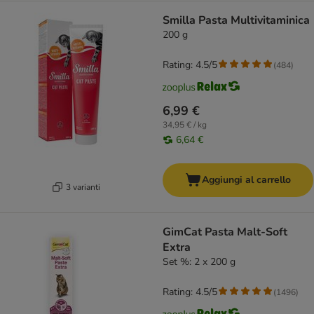
Smilla Pasta Multivitaminica
200 g
Rating: 4.5/5
(
484
)
6,99 €
34,95 € / kg
6,64 €
Aggiungi al carrello
3 varianti
GimCat Pasta Malt-Soft
Extra
Set %: 2 x 200 g
Rating: 4.5/5
(
1496
)