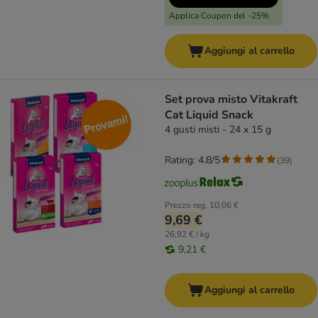
Applica Coupon del -25%
Aggiungi al carrello
Set prova misto Vitakraft
Cat Liquid Snack
4 gusti misti - 24 x 15 g
Rating: 4.8/5
(
39
)
Prezzo reg.
10,06 €
9,69 €
26,92 € / kg
9,21 €
Aggiungi al carrello