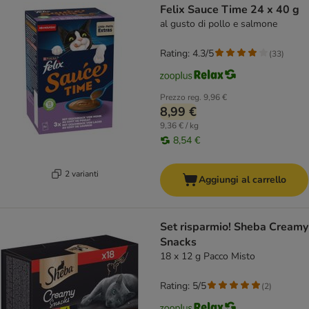
Felix Sauce Time 24 x 40 g
al gusto di pollo e salmone
Rating: 4.3/5
(
33
)
Prezzo reg.
9,96 €
8,99 €
9,36 € / kg
8,54 €
2 varianti
Aggiungi al carrello
Set risparmio! Sheba Creamy
Snacks
18 x 12 g Pacco Misto
Rating: 5/5
(
2
)