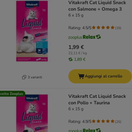
Vitakraft Cat Liquid Snack
con Salmone + Omega 3
6 x 15 g
Rating: 4.5/5
(
39
)
1,99 €
22,11 € / kg
1,89 €
Aggiungi al carrello
3 varianti
celta Zooplus
Vitakraft Cat Liquid Snack
con Pollo + Taurina
6 x 15 g
Rating: 4.9/5
(
26
)