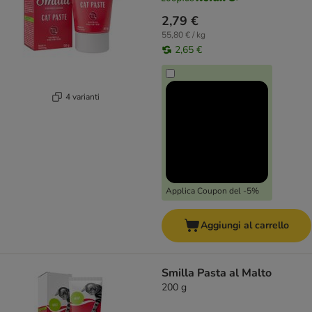
2,79 €
55,80 € / kg
2,65 €
4 varianti
Applica Coupon del -5%
Aggiungi al carrello
Smilla Pasta al Malto
200 g