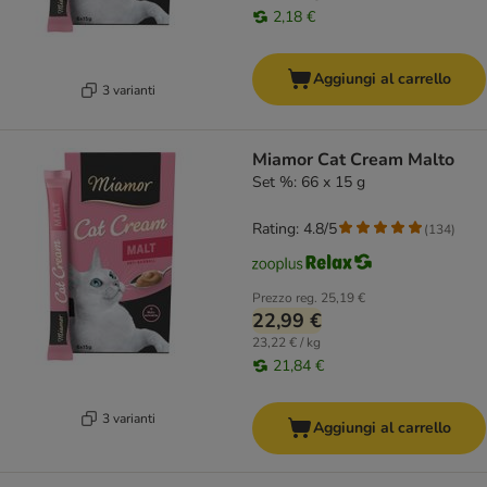
2,18 €
Aggiungi al carrello
3 varianti
Miamor Cat Cream Malto
Set %: 66 x 15 g
Rating: 4.8/5
(
134
)
Prezzo reg.
25,19 €
22,99 €
23,22 € / kg
21,84 €
3 varianti
Aggiungi al carrello