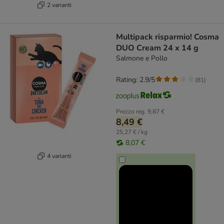
2 varianti
Multipack risparmio! Cosma
DUO Cream 24 x 14 g
Salmone e Pollo
Rating: 2.9/5
(
81
)
Prezzo reg.
9,87 €
8,49 €
25,27 € / kg
8,07 €
4 varianti