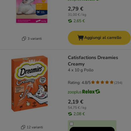
2,79 €
31,00 € / kg
2,65 €
Aggiungi al carrello
3 varianti
Catisfactions Dreamies
Creamy
4 x 10 g Pollo
Rating: 4.8/5
(
294
)
2,19 €
54,75 € / kg
2,08 €
12 varianti