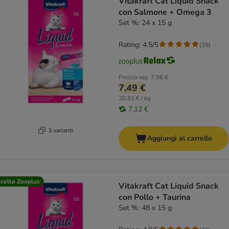
Vitakraft Cat Liquid Snack
con Salmone + Omega 3
Set %: 24 x 15 g
Rating: 4.5/5
(
39
)
Prezzo reg.
7,96 €
7,49 €
20,81 € / kg
7,12 €
3 varianti
Aggiungi al carrello
celta Zooplus
Vitakraft Cat Liquid Snack
con Pollo + Taurina
Set %: 48 x 15 g