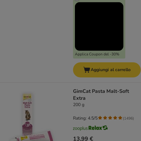
Applica Coupon del -30%
Aggiungi al carrello
GimCat Pasta Malt-Soft
Extra
200 g
Rating: 4.5/5
(
1496
)
13,99 €