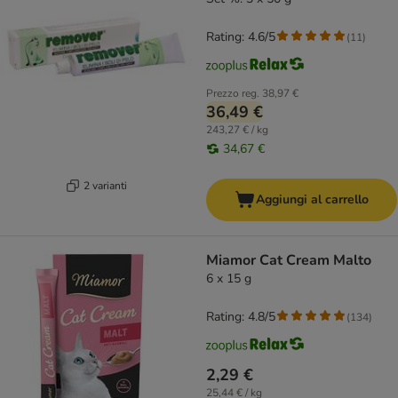
Rating: 4.6/5
(
11
)
Prezzo reg.
38,97 €
36,49 €
243,27 € / kg
34,67 €
2 varianti
Aggiungi al carrello
Miamor Cat Cream Malto
6 x 15 g
Rating: 4.8/5
(
134
)
2,29 €
25,44 € / kg