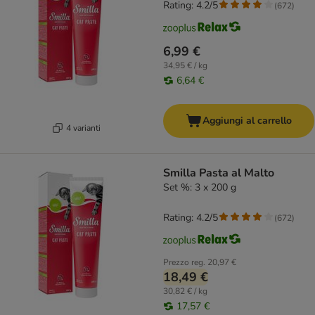
Rating: 4.2/5
(
672
)
6,99 €
34,95 € / kg
6,64 €
Aggiungi al carrello
4 varianti
Smilla Pasta al Malto
Set %: 3 x 200 g
Rating: 4.2/5
(
672
)
Prezzo reg.
20,97 €
18,49 €
30,82 € / kg
17,57 €