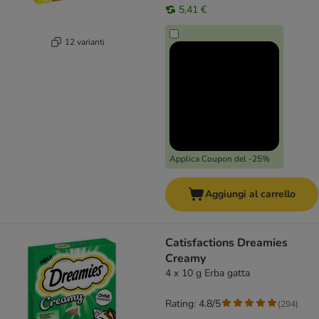
5,41 €
12 varianti
Applica Coupon del -25%
Aggiungi al carrello
Catisfactions Dreamies
Creamy
4 x 10 g Erba gatta
Rating: 4.8/5
(
294
)