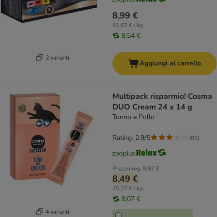
8,99 €
41,62 € / kg
8,54 €
2 varianti
Aggiungi al carrello
Multipack risparmio! Cosma
DUO Cream 24 x 14 g
Tonno e Pollo
Rating: 2.9/5
(
81
)
Prezzo reg.
9,87 €
8,49 €
25,27 € / kg
8,07 €
4 varianti