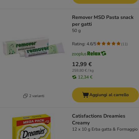
Remover MSD Pasta snack
per gatti
50 g
Rating: 4.6/5
(
11
)
12,99 €
259,80 € / kg
12,34 €
Aggiungi al carrello
2 varianti
Catisfactions Dreamies
Creamy
12 x 10 g Erba gatta & Formaggio