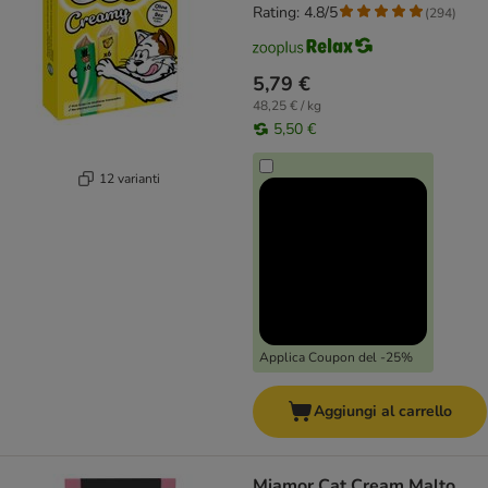
Rating: 4.8/5
(
294
)
5,79 €
48,25 € / kg
5,50 €
12 varianti
Applica Coupon del -25%
Aggiungi al carrello
Miamor Cat Cream Malto