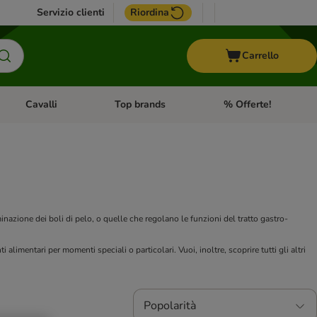
Servizio clienti
Riordina
Carrello
Cavalli
Top brands
% Offerte!
ccelli
Apri Menu Categoria: Acquaristica
Apri Menu Categoria: Cavalli
Apri Menu Categoria: T
minazione dei boli di pelo, o quelle che regolano le funzioni del tratto gastro-
imentari per momenti speciali o particolari. Vuoi, inoltre, scoprire tutti gli altri
Popolarità