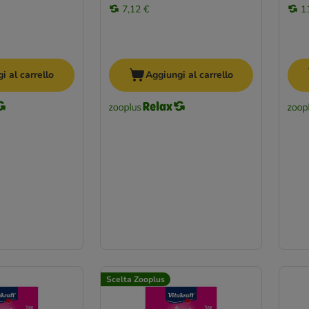
7,12 €
1
i al carrello
Aggiungi al carrello
Scelta Zooplus