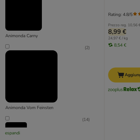
Malto
Carni di bovino e suino
Rating: 4.8/5
Carni di agnello e selvaggina
Menta ed erbe
Prezzo reg.
10,56 
8,99 €
Latte e formaggio
Animonda Carny
24,97 € / kg
% Offerte del momento %
8,54 €
(
2
)
❤ I più venduti
Almo Nature
animonda
Aggiung
Applaws
Beaphar
Brit
Catessy
Animonda Vom Feinsten
Catisfactions
Catit
(
14
)
Catz Finefood
espandi
Concept for Life