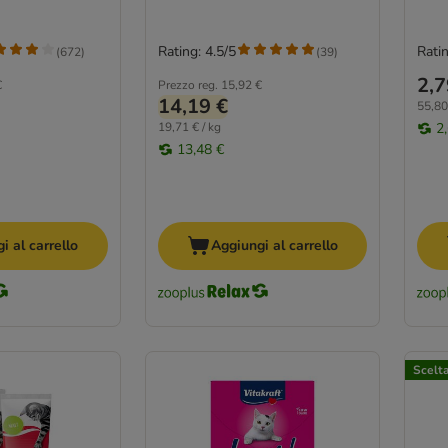
Rating: 4.5/5
Ratin
(
672
)
(
39
)
2,7
€
Prezzo reg.
15,92 €
14,19 €
55,80
19,71 € / kg
2
13,48 €
i al carrello
Aggiungi al carrello
Scelt