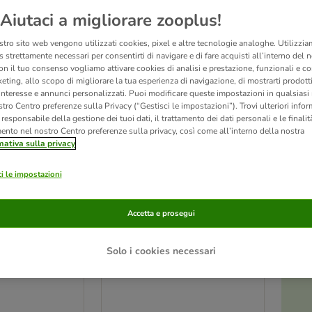
Aiutaci a migliorare zooplus!
ve been changed
stro sito web vengono utilizzati cookies, pixel e altre tecnologie analoghe. Utilizzi
 strettamente necessari per consentirti di navigare e di fare acquisti all’interno del 
on il tuo consenso vogliamo attivare cookies di analisi e prestazione, funzionali e con
eting, allo scopo di migliorare la tua esperienza di navigazione, di mostrarti prodotti
 interesse e annunci personalizzati. Puoi modificare queste impostazioni in qualsia
tro Centro preferenze sulla Privacy (“Gestisci le impostazioni”). Trovi ulteriori info
l responsabile della gestione dei tuoi dati, il trattamento dei dati personali e le finalità
mento nel nostro Centro preferenze sulla privacy, così come all’interno della nostra
mativa sulla privacy
i le impostazioni
Accetta e prosegui
12 varianti
to Vitakraft
Catisfactions Dreamies
Solo i cookies necessari
ack
Creamy
4 x 15 g
4 x 10 g Salmone