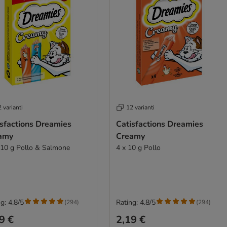
 varianti
12 varianti
isfactions Dreamies
Catisfactions Dreamies
amy
Creamy
 10 g Pollo & Salmone
4 x 10 g Pollo
g: 4.8/5
Rating: 4.8/5
(
294
)
(
294
)
9 €
2,19 €