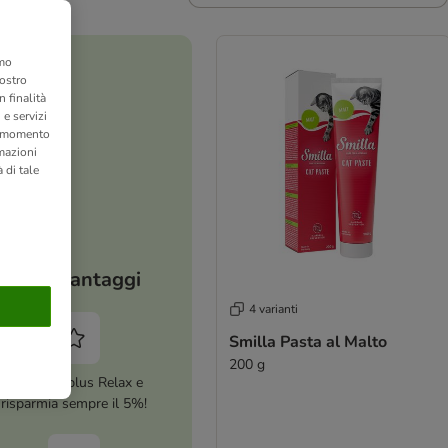
amo
nostro
 finalità
 e servizi
si momento
rmazioni
 di tale
I tuoi vantaggi
4 varianti
Smilla Pasta al Malto
200 g
Attiva zooplus Relax e
risparmia sempre il 5%!