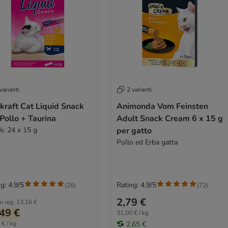
varianti
2 varianti
kraft Cat Liquid Snack
Animonda Vom Feinsten
Pollo + Taurina
Adult Snack Cream 6 x 15 g
%: 24 x 15 g
per gatto
Pollo ed Erba gatta
g: 4.9/5
Rating: 4.9/5
(
26
)
(
72
)
2,79 €
o reg.
13,16 €
49 €
31,00 € / kg
 € / kg
2,65 €