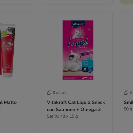
3 varianti
4 
al Malto
Vitakraft Cat Liquid Snack
Smil
g
con Salmone + Omega 3
50 g
Set %: 48 x 15 g