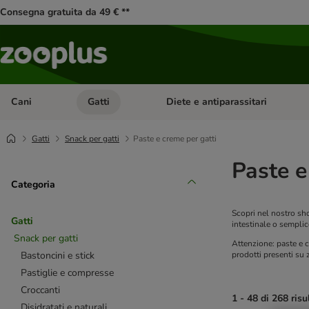
Consegna gratuita da 49 € **
Cani
Gatti
Diete e antiparassitari
Apri Menu Categoria: Cani
Apri Menu Categoria: Gatti
Gatti
Snack per gatti
Paste e creme per gatti
Paste e
Categoria
Scopri nel nostro shop
Gatti
intestinale o sempli
Snack per gatti
Attenzione: paste e c
Bastoncini e stick
prodotti presenti su 
Pastiglie e compresse
Croccanti
1 - 48 di 268 risu
Disidratati e naturali