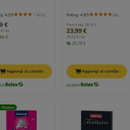
g: 4.2/5
Rating: 4.9/5
(
672
)
(
26
)
9 €
Prezzo reg.
26,32 €
23,99 €
 € / kg
,65 €
33,32 € / kg
22,79 €
Aggiungi al carrello
Aggiungi al carrello
a Zooplus