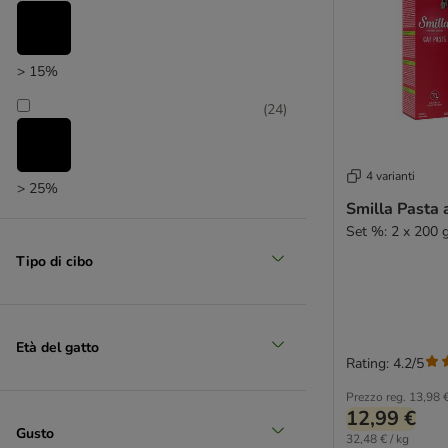
> 15%
(
24
)
4 varianti
> 25%
Smilla Pasta 
(
3
)
Set %: 2 x 200 
Tipo di cibo
> 35%
Età del gatto
Rating: 4.2/5
Prezzo reg.
13,98 
12,99 €
Gusto
32,48 € / kg