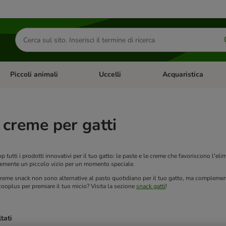
Cerca
prodotti
Piccoli animali
Uccelli
Acquaristica
Apri Menu Categoria: Diete e antiparassitari
Apri Menu Categoria: Piccoli animali
Apri Menu Categoria: U
 creme per gatti
 tutti i prodotti innovativi per il tuo gatto: le paste e le creme che favoriscono l'eli
cemente un piccolo vizio per un momento speciale.
reme snack non sono alternative al pasto quotidiano per il tuo gatto, ma complementi al
zooplus per premiare il tuo micio? Visita la sezione
snack gatti
!
ltati