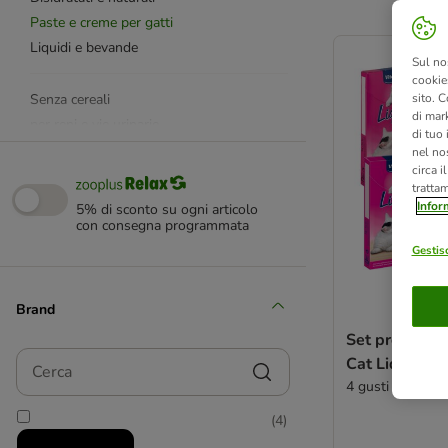
Paste e creme per gatti
product items ha
Liquidi e bevande
Sul no
cookies
Senza cereali
sito. C
di mark
per reni e vie urinarie
di tuo
per stomaco e intestino
nel nos
circa i
per boli di pelo
tratta
con Taurina
Infor
5% di sconto su ogni articolo
con Vitamine
con consegna programmata
per pelle e pelo
Gestisc
per igiene dentale
Premietti
Brand
Funzionali
Set prova mis
Cerca
Cat Liquid Sn
per gattini
4 gusti misti - 2
Pesce e frutti di mare
(
4
)
Pollo e pollame