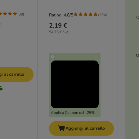
(
39
)
Rating: 4.8/5
(
294
)
O
2,19 €
€
54,75 € / kg
O
i al carrello
Applica Coupon del -25%
Aggiungi al carrello