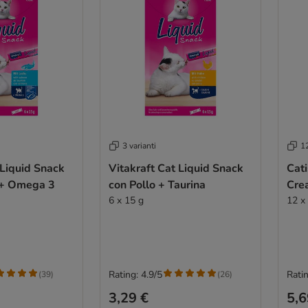
3 varianti
12
 Liquid Snack
Vitakraft Cat Liquid Snack
Cat
 + Omega 3
con Pollo + Taurina
Cre
6 x 15 g
12 x
Rating: 4.9/5
Ratin
(
39
)
(
26
)
3,29 €
5,6