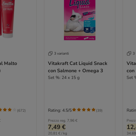
3 varianti
3 
al Malto
Vitakraft Cat Liquid Snack
Vita
g
con Salmone + Omega 3
con 
Set %: 24 x 15 g
Set 
Rating: 4.5/5
Ratin
(
672
)
(
39
)
€
Prezzo reg.
7,96 €
Prezz
7,49 €
12,
20,81 € / kg
34,69