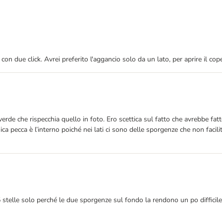
on due click. Avrei preferito l'aggancio solo da un lato, per aprire il cop
verde che rispecchia quello in foto. Ero scettica sul fatto che avrebbe fa
ca pecca è l’interno poiché nei lati ci sono delle sporgenze che non facil
telle solo perché le due sporgenze sul fondo la rendono un po difficile