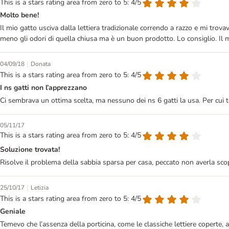
This is a stars rating area from zero to 5: 4/5
Molto bene!
Il mio gatto usciva dalla lettiera tradizionale correndo a razzo e mi tro
meno gli odori di quella chiusa ma è un buon prodotto. Lo consiglio. Il 
|
04/09/18
Donata
This is a stars rating area from zero to 5: 4/5
I ns gatti non l’apprezzano
Ci sembrava un ottima scelta, ma nessuno dei ns 6 gatti la usa. Per cui t
05/11/17
This is a stars rating area from zero to 5: 4/5
Soluzione trovata!
Risolve il problema della sabbia sparsa per casa, peccato non averla scop
|
25/10/17
Letizia
This is a stars rating area from zero to 5: 4/5
Geniale
Temevo che l’assenza della porticina, come le classiche lettiere coperte, 