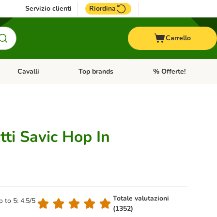
Servizio clienti
Riordina
Carrello
Cavalli
Top brands
% Offerte!
ccelli
Apri Menu Categoria: Acquaristica
Apri Menu Categoria: Cavalli
Apri Menu Categoria: T
tti Savic Hop In
Totale valutazioni
o to 5: 4.5/5
(1352)