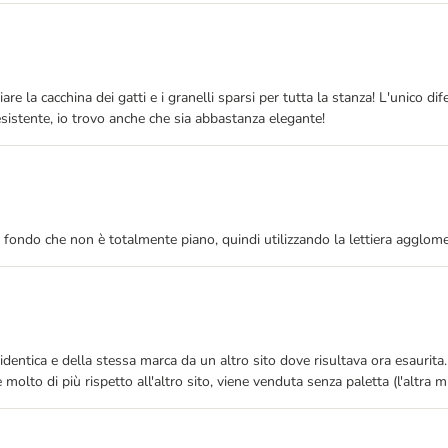
e la cacchina dei gatti e i granelli sparsi per tutta la stanza! L'unico d
resistente, io trovo anche che sia abbastanza elegante!
l fondo che non è totalmente piano, quindi utilizzando la lettiera agglome
ica e della stessa marca da un altro sito dove risultava ora esaurita. E'
lto di più rispetto all'altro sito, viene venduta senza paletta (l'altra mi