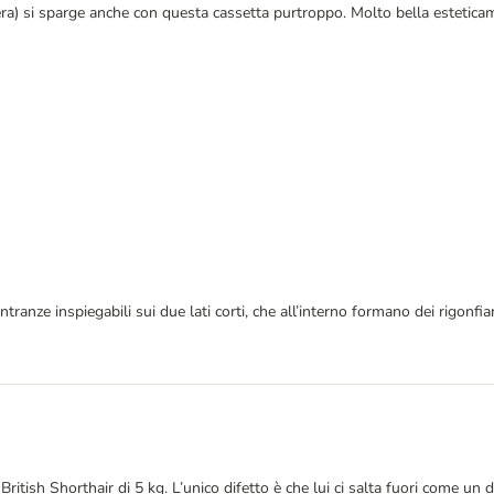
era) si sparge anche con questa cassetta purtroppo. Molto bella esteticame
rientranze inspiegabili sui due lati corti, che all’interno formano dei rigon
itish Shorthair di 5 kg. L’unico difetto è che lui ci salta fuori come un 