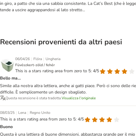
in giro, a patto che sia una sabbia consistente. La Cat’s Best (che è legg
tende a uscire aggrappandosi al lato stretto...
Recensioni provenienti da altri paesi
|
|
06/04/26
Flóra
Ungheria
Füvészkert-zöld / fehér
This is a stars rating area from zero to 5: 4/5
Bello ma…
Simile alla nostra altra lettiera, anche ai gatti piace. Però ci sono delle 
difficile. È semplicemente un design sbagliato.
Questa recensione è stata tradotta.
Visualizza l'originale
|
|
08/03/25
Lena
Regno Unito
This is a stars rating area from zero to 5: 4/5
Buono
Questa è una lettiera di buone dimensioni, abbastanza grande per il mio Br