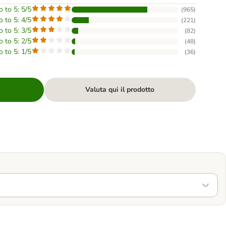
o to 5: 5/5
(
965
)
o to 5: 4/5
(
221
)
o to 5: 3/5
(
82
)
o to 5: 2/5
(
48
)
o to 5: 1/5
(
36
)
Valuta qui il prodotto