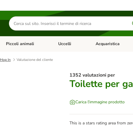
Cerca
prodotti
Piccoli animali
Uccelli
Acquaristica
Apri Menu Categoria: Diete e antiparassitari
Apri Menu Categoria: Piccoli animali
Apri Menu Categoria: U
c Hop In
Valutazione del cliente
1352 valutazioni per
Toilette per ga
Carica l'immagine prodotto
This is a stars rating area from zer