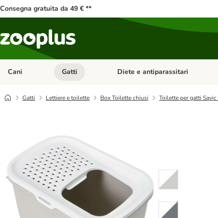
Consegna gratuita da 49 € **
Cani
Gatti
Diete e antiparassitari
Apri Menu Categoria: Cani
Apri Menu Categoria: Gatti
Gatti
Lettiere e toilette
Box Toilette chiusi
Toilette per gatti Savi