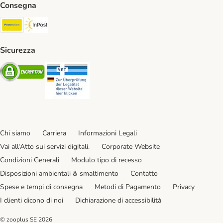
Consegna
Poste Italiane. Shipping Method
InPost. Shipping Method
Sicurezza
Security
Security
Chi siamo
Carriera
Informazioni Legali
Vai all'Atto sui servizi digitali.
Corporate Website
Condizioni Generali
Modulo tipo di recesso
Disposizioni ambientali & smaltimento
Contatto
Spese e tempi di consegna
Metodi di Pagamento
Privacy
I clienti dicono di noi
Dichiarazione di accessibilità
© zooplus SE
2026