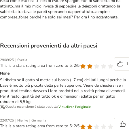
Bella come estetica ..l idea di evitare spargimento di sabbietta mi ha
attirato..ma il mio micio invece di seppellire le deiezioni grattando la
sabbietta trattava le pareti sporcando dappertuttuto..zampine
comprese..forse perché ha solo sei mesi? Per ora l ho accantonata..
Recensioni provenienti da altri paesi
|
29/09/25
Svezia
1
This is a stars rating area from zero to 5: 2/5
None
Si ribalta se il gatto si mette sul bordo (~7 cm) dei lati lunghi perché la
base è molto più piccola della parte superiore. Viene da chiedersi se i
produttori testino davvero i loro prodotti nella realtà prima di venderli.
Per il resto, qualità del tutto ok e dimensioni adatte per un gatto
robusto di 5,5 kg.
Questa recensione è stata tradotta.
Visualizza l'originale
|
|
22/07/25
Nienke
Germania
This is a stars rating area from zero to 5: 2/5