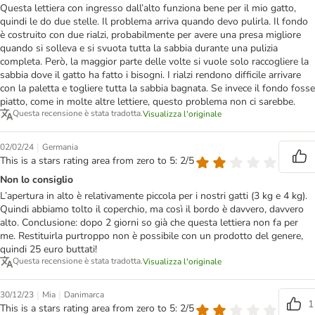
Questa lettiera con ingresso dall’alto funziona bene per il mio gatto,
quindi le do due stelle. Il problema arriva quando devo pulirla. Il fondo
è costruito con due rialzi, probabilmente per avere una presa migliore
quando si solleva e si svuota tutta la sabbia durante una pulizia
completa. Però, la maggior parte delle volte si vuole solo raccogliere la
sabbia dove il gatto ha fatto i bisogni. I rialzi rendono difficile arrivare
con la paletta e togliere tutta la sabbia bagnata. Se invece il fondo fosse
piatto, come in molte altre lettiere, questo problema non ci sarebbe.
Questa recensione è stata tradotta.
Visualizza l'originale
|
02/02/24
Germania
This is a stars rating area from zero to 5: 2/5
Non lo consiglio
L’apertura in alto è relativamente piccola per i nostri gatti (3 kg e 4 kg).
Quindi abbiamo tolto il coperchio, ma così il bordo è davvero, davvero
alto. Conclusione: dopo 2 giorni so già che questa lettiera non fa per
me. Restituirla purtroppo non è possibile con un prodotto del genere,
quindi 25 euro buttati!
Questa recensione è stata tradotta.
Visualizza l'originale
|
|
30/12/23
Mia
Danimarca
1
This is a stars rating area from zero to 5: 2/5