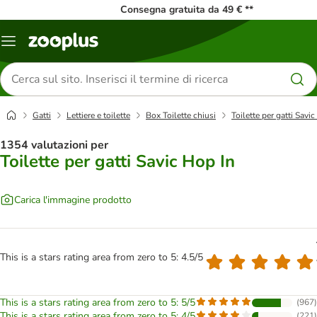
Consegna gratuita da 49 € **
Overview
catalogo
Cerca
prodotti
Gatti
Lettiere e toilette
Box Toilette chiusi
Toilette per gatti Savi
1354 valutazioni per
Toilette per gatti Savic Hop In
Carica l'immagine prodotto
This is a stars rating area from zero to 5: 4.5/5
This is a stars rating area from zero to 5: 5/5
(
967
)
This is a stars rating area from zero to 5: 4/5
(
221
)