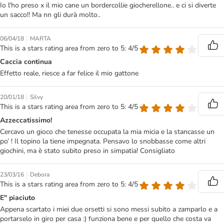
Io l'ho preso x il mio cane un bordercollie giocherellone.. e ci si diverte
un sacco!! Ma nn gli durà molto..
|
06/04/18
MARTA
This is a stars rating area from zero to 5: 4/5
Caccia continua
Effetto reale, riesce a far felice il mio gattone
|
20/01/18
Silvy
This is a stars rating area from zero to 5: 4/5
Azzeccatissimo!
Cercavo un gioco che tenesse occupata la mia micia e la stancasse un
po’ ! Il topino la tiene impegnata. Pensavo lo snobbasse come altri
giochini, ma è stato subito preso in simpatia! Consigliato
|
23/03/16
Debora
This is a stars rating area from zero to 5: 4/5
E" piaciuto
Appena scartato i miei due orsetti si sono messi subito a zamparlo e a
portarselo in giro per casa :) funziona bene e per quello che costa va