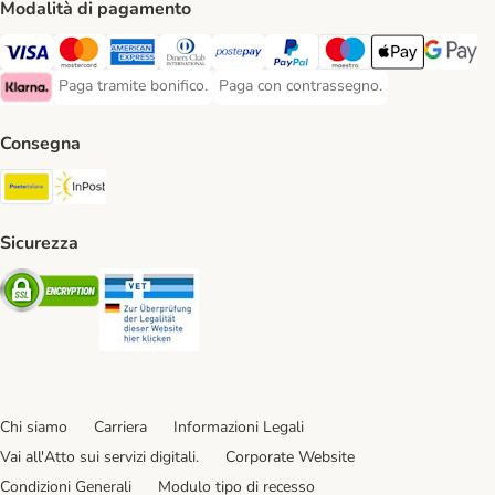
Modalità di pagamento
Paga con Visa. Payment Method
Paga con Mastercard. Payment Method
Paga con American Express. Payment Method
Paga con Diners Club. Payment Method
Paga con Postepay. Payment Method
Paga con PayPal. Payment Meth
Paga con Maestro. Paym
Apple Pay Payme
Google P
Paga tramite bonifico.
Paga con contrassegno.
Paga tramite bonifico. Payment Method
Paga con contrassegno. Payment Meth
Klarna Payment Method
Consegna
Poste Italiane. Shipping Method
InPost. Shipping Method
Sicurezza
Security
Security
Chi siamo
Carriera
Informazioni Legali
Vai all'Atto sui servizi digitali.
Corporate Website
Condizioni Generali
Modulo tipo di recesso