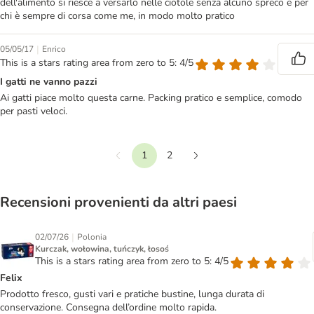
dell'alimento si riesce a versarlo nelle ciotole senza alcuno spreco e per
chi è sempre di corsa come me, in modo molto pratico
|
05/05/17
Enrico
This is a stars rating area from zero to 5: 4/5
I gatti ne vanno pazzi
Ai gatti piace molto questa carne. Packing pratico e semplice, comodo
per pasti veloci.
1
2
Precedente
Continua
Recensioni provenienti da altri paesi
|
02/07/26
Polonia
Kurczak, wołowina, tuńczyk, łosoś
This is a stars rating area from zero to 5: 4/5
Felix
Prodotto fresco, gusti vari e pratiche bustine, lunga durata di
conservazione. Consegna dell’ordine molto rapida.