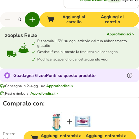
Aggiungi al
Aggiungi al
carrello
carrello
Approfondisci >
zooplus Relax
Risparmia il 5% su ogni articolo del tuo abbonamento
gratuito
Gestisci flessibilmente la frequenza di consegna
Modifica, sospendi o cancella quando vuoi
Guadagna 6 zooPunti su questo prodotto
Consegna in 2-4 gg. lav.
Approfondisci >
Resi e rimborsi
Approfondisci >
Compralo con:
Prezzo
Aggiungi entrambi a
Aggiungi entrambi a