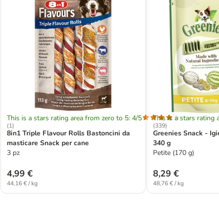
This is a stars rating area from zero to 5: 4/5
This is a stars rating 
(
1
)
(
339
)
8in1 Triple Flavour Rolls Bastoncini da
Greenies Snack - Igi
masticare Snack per cane
340 g
3 pz
Petite (170 g)
4,99 €
8,29 €
44,16 € / kg
48,76 € / kg