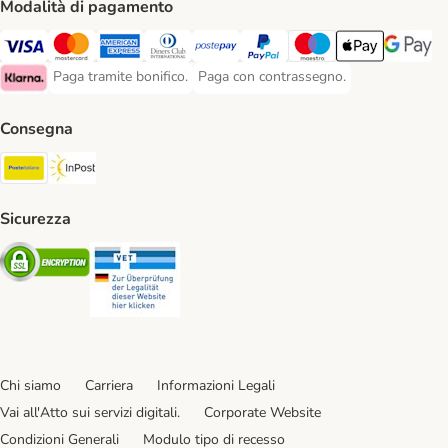
Modalità di pagamento
Paga con Visa. Payment Method
Paga con Mastercard. Payment Method
Paga con American Express. Payment Method
Paga con Diners Club. Payment Method
Paga con Postepay. Payment Method
Paga con PayPal. Payment Meth
Paga con Maestro. Paym
Apple Pay Payme
Google P
Paga tramite bonifico.
Paga con contrassegno.
Paga tramite bonifico. Payment Method
Paga con contrassegno. Payment Meth
Klarna Payment Method
Consegna
Poste Italiane. Shipping Method
InPost. Shipping Method
Sicurezza
Security
Security
Chi siamo
Carriera
Informazioni Legali
Vai all'Atto sui servizi digitali.
Corporate Website
Condizioni Generali
Modulo tipo di recesso