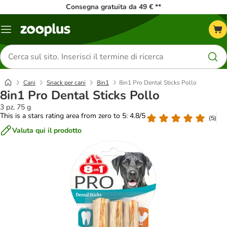
Consegna gratuita da 49 € **
Overview
catalogo
Cerca
prodotti
Cani
Snack per cani
8in1
8in1 Pro Dental Sticks Pollo
8in1 Pro Dental Sticks Pollo
3 pz, 75 g
This is a stars rating area from zero to 5: 4.8/5
(
5
)
Valuta qui il prodotto