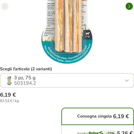
Scegli l'articolo (2 varianti)
3 pz, 75 g
503194.2
6,19 €
82,53 € / kg
6,19 €
Consegna singola
5,26 €
-15%