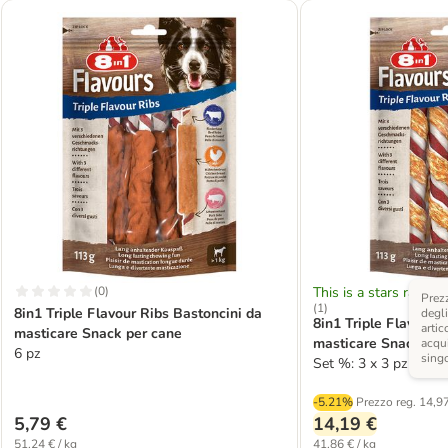
(
0
)
This is a stars rating 
Prezz
(
1
)
8in1 Triple Flavour Ribs Bastoncini da
degli
8in1 Triple Flavour 
artic
masticare Snack per cane
masticare Snack per
acqui
6 pz
sing
Set %: 3 x 3 pz
-5.21%
Prezzo reg.
14,97
5,79 €
14,19 €
51,24 € / kg
41,86 € / kg