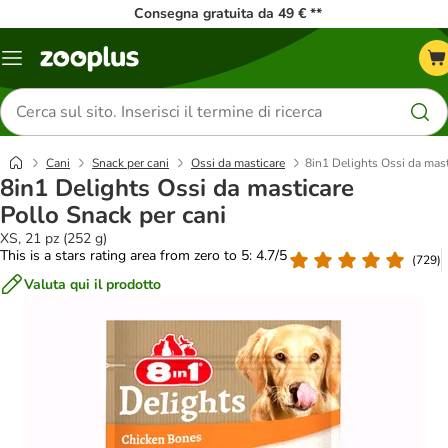
Consegna gratuita da 49 € **
Overview
catalogo
Cerca
prodotti
Cani
Snack per cani
Ossi da masticare
8in1 Delights Ossi da mast
8in1 Delights Ossi da masticare
Pollo Snack per cani
XS, 21 pz (252 g)
This is a stars rating area from zero to 5: 4.7/5
(
729
)
Valuta qui il prodotto