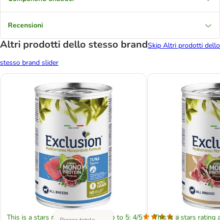
Recensioni
Altri prodotti dello stesso brand
Skip Altri prodotti dello
stesso brand slider
This is a stars rating area from zero to 5: 4/5
This is a stars rating 
Prezzo totale