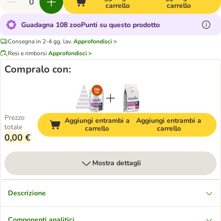
carrello
carrello
Guadagna 108 zooPunti su questo prodotto
Consegna in 2-4 gg. lav.
Approfondisci >
Resi e rimborsi
Approfondisci >
Compralo con:
Prezzo
Aggiungi entrambi a
Aggiungi entrambi a
totale
carrello
carrello
0,00 €
Mostra dettagli
Descrizione
Componenti analitici