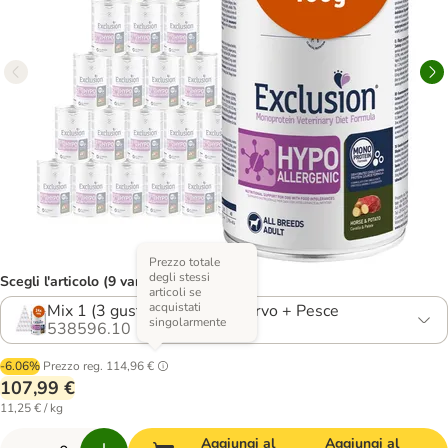
Prezzo totale
degli stessi
Scegli l'articolo (9 varianti)
articoli se
acquistati
Mix 1 (3 gusti): Coniglio + Cervo + Pesce
singolarmente
538596.10
-6.06%
Prezzo reg.
114,96 €
107,99 €
11,25 € / kg
Aggiungi al
Aggiungi al