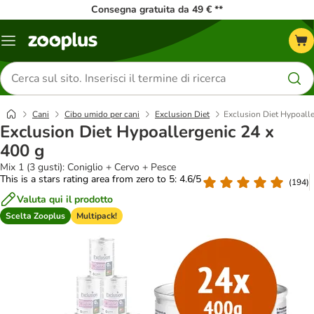
Consegna gratuita da 49 € **
Overview
catalogo
Cerca
prodotti
Cani
Cibo umido per cani
Exclusion Diet
Exclusion Diet Hypoalle
Exclusion Diet Hypoallergenic 24 x
400 g
Mix 1 (3 gusti): Coniglio + Cervo + Pesce
This is a stars rating area from zero to 5: 4.6/5
(
194
)
Valuta qui il prodotto
Scelta Zooplus
Multipack!