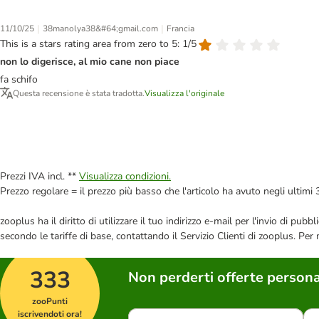
|
|
11/10/25
38manolya38&#64;gmail.com
Francia
This is a stars rating area from zero to 5: 1/5
non lo digerisce, al mio cane non piace
fa schifo
Questa recensione è stata tradotta.
Visualizza l'originale
Prezzi IVA incl. **
Visualizza condizioni.
Prezzo regolare = il prezzo più basso che l'articolo ha avuto negli ultimi 
zooplus ha il diritto di utilizzare il tuo indirizzo e-mail per l'invio di pu
secondo le tariffe di base, contattando il Servizio Clienti di zooplus. Per
333
Non perderti offerte persona
zooPunti
iscrivendoti ora!