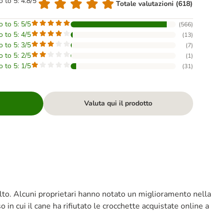
o to 5: 4.8/5
Totale valutazioni (618)
o to 5: 5/5
(
566
)
o to 5: 4/5
(
13
)
o to 5: 3/5
(
7
)
o to 5: 2/5
(
1
)
o to 5: 1/5
(
31
)
Valuta qui il prodotto
 molto. Alcuni proprietari hanno notato un miglioramento nella
 in cui il cane ha rifiutato le crocchette acquistate online a