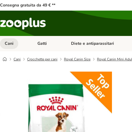
Consegna gratuita da 49 € **
Cani
Gatti
Diete e antiparassitari
Apri Menu Categoria: Cani
Apri Menu Categoria: Gatti
Cani
Crocchette per cani
Royal Canin Size
Royal Canin Mini Adul