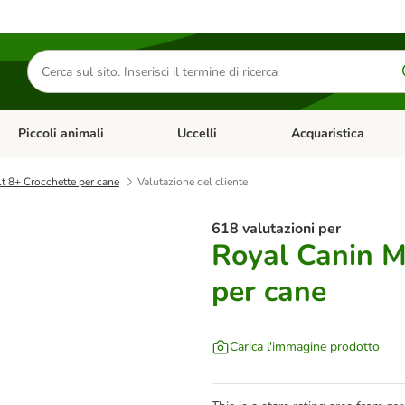
Cerca
prodotti
Piccoli animali
Uccelli
Acquaristica
Apri Menu Categoria: Diete e antiparassitari
Apri Menu Categoria: Piccoli animali
Apri Menu Categoria: U
t 8+ Crocchette per cane
Valutazione del cliente
618 valutazioni per
Royal Canin M
per cane
Carica l'immagine prodotto