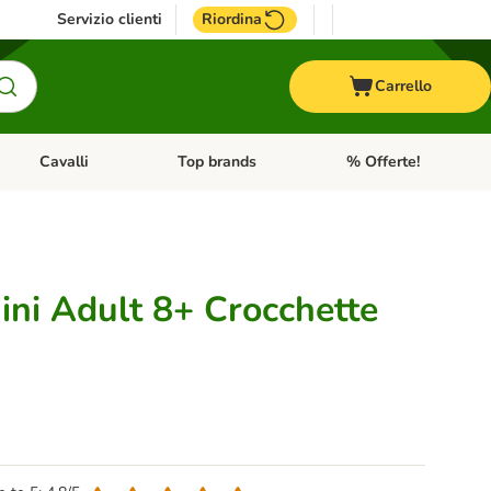
Servizio clienti
Riordina
Carrello
Cavalli
Top brands
% Offerte!
ccelli
Apri Menu Categoria: Acquaristica
Apri Menu Categoria: Cavalli
Apri Menu Categoria: T
ini Adult 8+ Crocchette