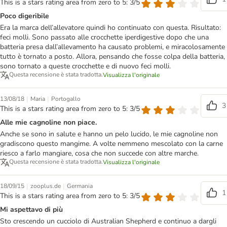
This is a stars rating area from zero to 5: 3/5
Poco digeribile
Era la marca dell’allevatore quindi ho continuato con questa. Risultato:
feci molli. Sono passato alle crocchette iperdigestive dopo che una
batteria presa dall’allevamento ha causato problemi, e miracolosamente
tutto è tornato a posto. Allora, pensando che fosse colpa della batteria,
sono tornato a queste crocchette e di nuovo feci molli.
Questa recensione è stata tradotta.
Visualizza l'originale
|
|
13/08/18
Maria
Portogallo
3
This is a stars rating area from zero to 5: 3/5
Alle mie cagnoline non piace.
Anche se sono in salute e hanno un pelo lucido, le mie cagnoline non
gradiscono questo mangime. A volte nemmeno mescolato con la carne
riesco a farlo mangiare, cosa che non succede con altre marche.
Questa recensione è stata tradotta.
Visualizza l'originale
|
|
18/09/15
zooplus.de
Germania
1
This is a stars rating area from zero to 5: 3/5
Mi aspettavo di più
Sto crescendo un cucciolo di Australian Shepherd e continuo a dargli