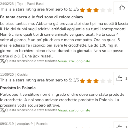
|
|
24/02/23
Tejo
Paesi Bassi
This is a stars rating area from zero to 5: 3/5
Fa tanta cacca e le feci sono di colore chiaro.
Le piace tantissimo. Abbiamo già provato altri due tipi, ma quelli li lascia
lì. Ho dei dubbi sugli additivi artificiali aggiunti e su tutti i sottoprodotti.
Non è chiaro quali tipi di carne animale vengano usati. Fa la cacca 4
volte al giorno, è un po’ più chiara e meno compatta. Ora ha quasi 5
mesi e adesso fa i capricci per avere le crocchette. Le do 100 mg al
giorno, un bicchiere pieno diviso durante la giornata. Non so se posso
darle di più. È una jack russell.
Questa recensione è stata tradotta.
Visualizza l'originale
|
11/09/20
Cechia
1
This is a stars rating area from zero to 5: 3/5
Prodotto in Polonia
Purtroppo il venditore non è in grado di dire dove sono state prodotte
le crocchette. A noi sono arrivate crocchette prodotte in Polonia. La
prossima volta acquisterò altrove.
Questa recensione è stata tradotta.
Visualizza l'originale
|
|
09/01/19
zooplus.fr
Francia
1