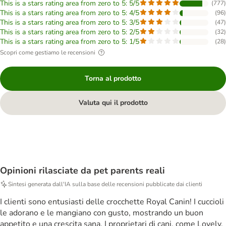
This is a stars rating area from zero to 5: 5/5
(
777
)
This is a stars rating area from zero to 5: 4/5
(
96
)
This is a stars rating area from zero to 5: 3/5
(
47
)
This is a stars rating area from zero to 5: 2/5
(
32
)
This is a stars rating area from zero to 5: 1/5
(
28
)
Scopri come gestiamo le recensioni
Torna al prodotto
Valuta qui il prodotto
Opinioni rilasciate da pet parents reali
Sintesi generata dall'IA sulla base delle recensioni pubblicate dai clienti
I clienti sono entusiasti delle crocchette Royal Canin! I cuccioli
le adorano e le mangiano con gusto, mostrando un buon
appetito e una crescita sana. I proprietari di cani, come Lovely,