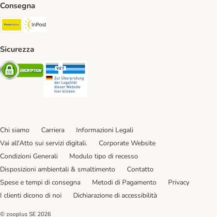
Consegna
Poste Italiane. Shipping Method
InPost. Shipping Method
Sicurezza
Security
Security
Chi siamo
Carriera
Informazioni Legali
Vai all'Atto sui servizi digitali.
Corporate Website
Condizioni Generali
Modulo tipo di recesso
Disposizioni ambientali & smaltimento
Contatto
Spese e tempi di consegna
Metodi di Pagamento
Privacy
I clienti dicono di noi
Dichiarazione di accessibilità
© zooplus SE
2026