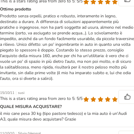
This is a stars rating area from zero to 5: 5/5
Ottimo prodotto
Prodotto senza orpelli, pratico e robusto, interamente in legno,
destinato a durare. A differenza di soluzioni apparentemente più
pratiche o ingegnose, non ha parti soggette ad usura, almeno nel medio
termine (certo, va asciugato se prende acqua...). Lo scivolamento è
impedito, anziché da un fondo facilmente usurabile, da piccole traversine
a rilievo. Unico difetto: un po' ingombrante in auto in quanto una volta
piegato lo spessore è doppio. Costando lo stesso prezzo, consiglio
l'acquisto della misura 160, anche per chi ha un'utilitaria: è vero che ci
vuole un po' di spazio in più dietro l'auto, ma non poi molto, e di sicuro
la salita/discesa, meno ripida, risulterà per il nostro peloso molto più
invitante, sin dalle prime volte (il mio ha imparato subito e, lui che odia
l'auto, ora si diverte a salirci).
|
15/10/11
susi
This is a stars rating area from zero to 5: 5/5
QUALE MISURA ACQUISTARE?
il mio cane pesa 30 kg (tipo pastore tedesco) e la mia auto è un'Audi
A3, quale misura devo acquistare? Grazie
|
11/10/10
Silvia (Verona)