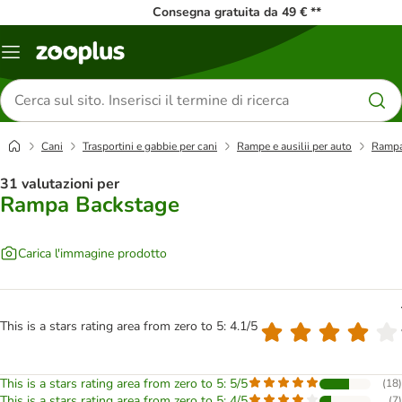
Consegna gratuita da 49 € **
Overview
catalogo
Cerca
prodotti
Cani
Trasportini e gabbie per cani
Rampe e ausilii per auto
Rampa
31 valutazioni per
Rampa Backstage
Carica l'immagine prodotto
This is a stars rating area from zero to 5: 4.1/5
This is a stars rating area from zero to 5: 5/5
(
18
)
This is a stars rating area from zero to 5: 4/5
(
7
)