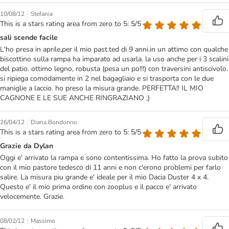
|
10/08/12
Stefania
This is a stars rating area from zero to 5: 5/5
sali scende facile
L'ho presa in aprile,per il mio past.ted di 9 anni.in un attimo con qualche
biscottino sulla rampa ha imparato ad usarla. la uso anche per i 3 scalini
del patio. ottimo legno, robusta (pesa un po!!!) con traversini antiscivolo.
si ripiega comodamente in 2 nel bagagliaio e si trasporta con le due
maniglie a laccio. ho preso la misura grande. PERFETTA!! IL MIO
CAGNONE E LE SUE ANCHE RINGRAZIANO ;)
|
26/04/12
Diana Bondonno
This is a stars rating area from zero to 5: 5/5
Grazie da Dylan
Oggi e' arrivato la rampa e sono contentissima. Ho fatto la prova subito
con il mio pastore tedesco di 11 anni e non c'erono problemi per farlo
salire. La misura piu grande e' ideale per il mio Dacia Duster 4 x 4.
Questo e' il mio prima ordine con zooplus e il pacco e' arrivato
velocemente. Grazie.
|
08/02/12
Massimo