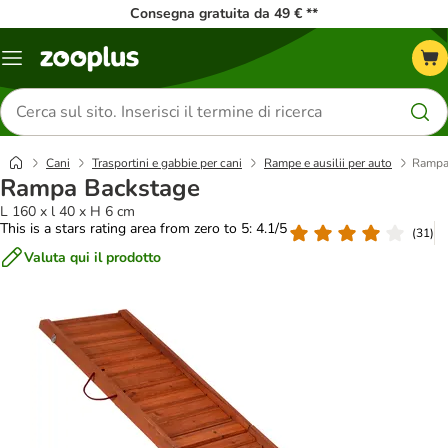
Consegna gratuita da 49 € **
Overview
catalogo
Cerca
prodotti
Cani
Trasportini e gabbie per cani
Rampe e ausilii per auto
Rampa
Rampa Backstage
L 160 x l 40 x H 6 cm
This is a stars rating area from zero to 5: 4.1/5
(
31
)
Valuta qui il prodotto