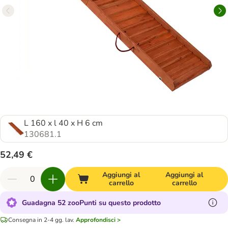
L 160 x l 40 x H 6 cm
130681.1
52,49 €
Aggiungi al
Aggiungi al
carrello
carrello
Guadagna 52 zooPunti su questo prodotto
Consegna in 2-4 gg. lav.
Approfondisci >