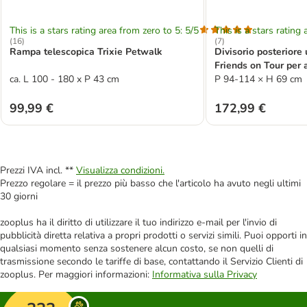
This is a stars rating area from zero to 5: 5/5
This is a stars rating 
(
16
)
(
7
)
Rampa telescopica Trixie Petwalk
Divisorio posteriore 
Friends on Tour per 
ca. L 100 - 180 x P 43 cm
P 94-114 × H 69 cm
99,99 €
172,99 €
Prezzi IVA incl. **
Visualizza condizioni.
Prezzo regolare = il prezzo più basso che l'articolo ha avuto negli ultimi
30 giorni
zooplus ha il diritto di utilizzare il tuo indirizzo e-mail per l'invio di
pubblicità diretta relativa a propri prodotti o servizi simili. Puoi opporti in
qualsiasi momento senza sostenere alcun costo, se non quelli di
trasmissione secondo le tariffe di base, contattando il Servizio Clienti di
zooplus. Per maggiori informazioni:
Informativa sulla Privacy