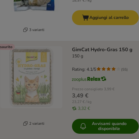
18,97 € / kg
Aggiungi al carrello
3 varianti
saurito
GimCat Hydro-Gras 150 g
150 g
Rating: 4.1/5
(
55
)
Prezzo consigliato
3,99 €
3,49 €
23,27 € / kg
3,32 €
Avvisami quando
2 varianti
disponibile