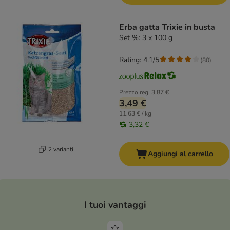
Erba gatta Trixie in busta
Set %: 3 x 100 g
Rating: 4.1/5
(
80
)
Prezzo reg.
3,87 €
3,49 €
11,63 € / kg
3,32 €
2 varianti
Aggiungi al carrello
I tuoi vantaggi