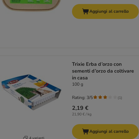
Aggiungi al carrello
Trixie Erba d’orzo con
sementi d’orzo da coltivare
in casa
100 g
Rating: 3/5
(
1
)
2,19 €
21,90 € / kg
Aggiungi al carrello
4 varianti