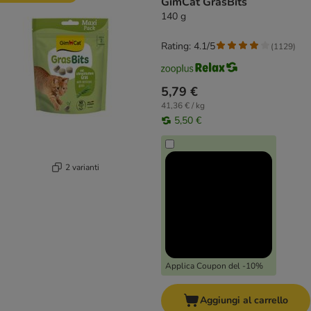
GimCat GrasBits
140 g
Rating: 4.1/5
(
1129
)
5,79 €
41,36 € / kg
5,50 €
2 varianti
Applica Coupon del -10%
Aggiungi al carrello