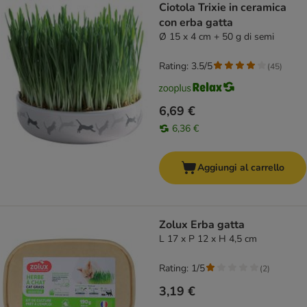
Ciotola Trixie in ceramica
con erba gatta
Ø 15 x 4 cm + 50 g di semi
Rating: 3.5/5
(
45
)
6,69 €
6,36 €
Aggiungi al carrello
Zolux Erba gatta
L 17 x P 12 x H 4,5 cm
Rating: 1/5
(
2
)
3,19 €