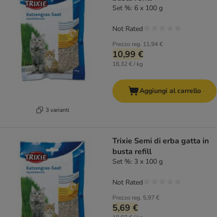
Set %: 6 x 100 g
Not Rated
Prezzo reg.
11,94 €
10,99 €
18,32 € / kg
Aggiungi al carrello
3 varianti
Trixie Semi di erba gatta in
busta refill
Set %: 3 x 100 g
Not Rated
Prezzo reg.
5,97 €
5,69 €