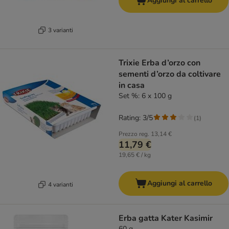
Aggiungi al carrello
3 varianti
Trixie Erba d’orzo con
sementi d’orzo da coltivare
in casa
Set %: 6 x 100 g
Rating: 3/5
(
1
)
Prezzo reg.
13,14 €
11,79 €
19,65 € / kg
Aggiungi al carrello
4 varianti
Erba gatta Kater Kasimir
60 g