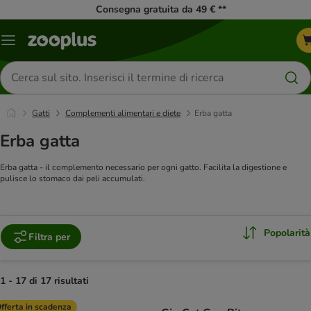
Consegna gratuita da 49 € **
Overview
catalogo
Cerca
prodotti
Gatti
Complementi alimentari e diete
Erba gatta
Erba gatta
Erba gatta - il complemento necessario per ogni gatto. Facilita la digestione e
pulisce lo stomaco dai peli accumulati.
Popolarità
Filtra per
1 - 17 di 17 risultati
product items have been changed
fferta in scadenza