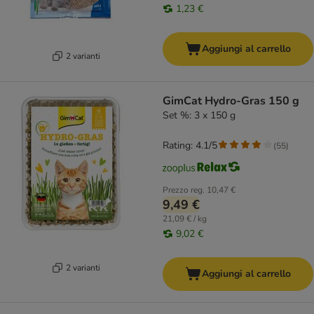
1,23 €
Aggiungi al carrello
2 varianti
GimCat Hydro-Gras 150 g
Set %: 3 x 150 g
Rating: 4.1/5
(
55
)
Prezzo reg.
10,47 €
9,49 €
21,09 € / kg
9,02 €
2 varianti
Aggiungi al carrello