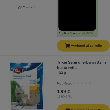
2 varianti
Applica Coupon del -50%
Aggiungi al carrello
Trixie Semi di erba gatta in
busta refill
100 g
Not Rated
1,99 €
19,90 € / kg