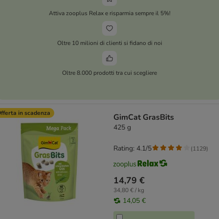
Attiva zooplus Relax e risparmia sempre il 5%!
Oltre 10 milioni di clienti si fidano di noi
Oltre 8.000 prodotti tra cui scegliere
fferta in scadenza
GimCat GrasBits
425 g
Rating: 4.1/5
(
1129
)
14,79 €
34,80 € / kg
14,05 €