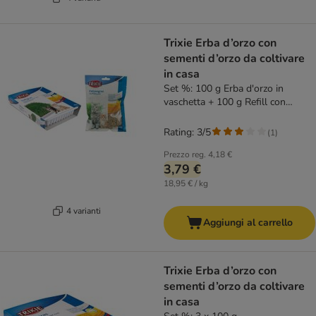
Trixie Erba d’orzo con
sementi d’orzo da coltivare
in casa
Set %: 100 g Erba d'orzo in
vaschetta + 100 g Refill con
sementi di erba gatta
Rating: 3/5
(
1
)
Prezzo reg.
4,18 €
3,79 €
18,95 € / kg
4 varianti
Aggiungi al carrello
Trixie Erba d’orzo con
sementi d’orzo da coltivare
in casa