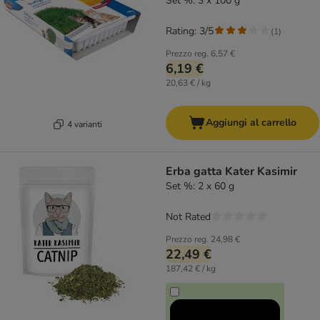
Set %: 3 x 100 g
Rating: 3/5
(
1
)
Prezzo reg.
6,57 €
6,19 €
20,63 € / kg
Aggiungi al carrello
4 varianti
Erba gatta Kater Kasimir
Set %: 2 x 60 g
Not Rated
Prezzo reg.
24,98 €
22,49 €
187,42 € / kg