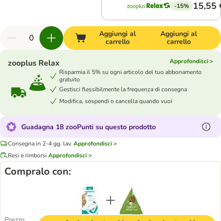
15,55 
-15%
Aggiungi al
Aggiungi al
carrello
carrello
Approfondisci >
zooplus Relax
Risparmia il 5% su ogni articolo del tuo abbonamento
gratuito
Gestisci flessibilmente la frequenza di consegna
Modifica, sospendi o cancella quando vuoi
Guadagna 18 zooPunti su questo prodotto
Consegna in 2-4 gg. lav.
Approfondisci >
Resi e rimborsi
Approfondisci >
Compralo con:
Prezzo