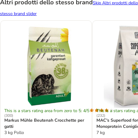
Altri prodotti dello stesso brand
Skip Altri prodotti dello
stesso brand slider
This is a stars rating area from zero to 5: 4/5
This is a stars rating 
(
300
)
(
232
)
Markus Mühle Beutenah Crocchette per
MAC's Superfood for
gatti
Monoprotein Conigli
3 kg Pollo
gatti
7 kg