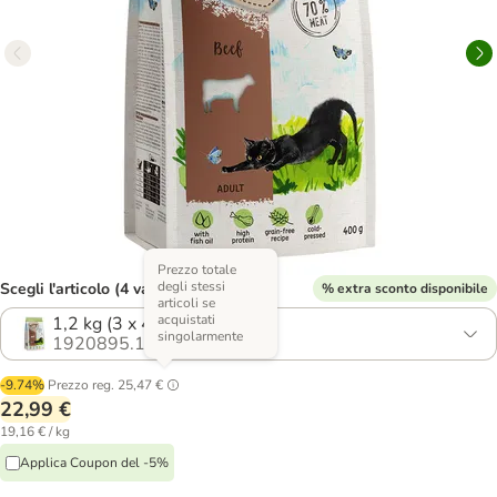
Prezzo totale
degli stessi
Scegli l'articolo (4 varianti)
% extra sconto disponibile
articoli se
acquistati
1,2 kg (3 x 400 g)
singolarmente
1920895.1
-9.74%
Prezzo reg.
25,47 €
22,99 €
19,16 € / kg
Applica Coupon del -5%