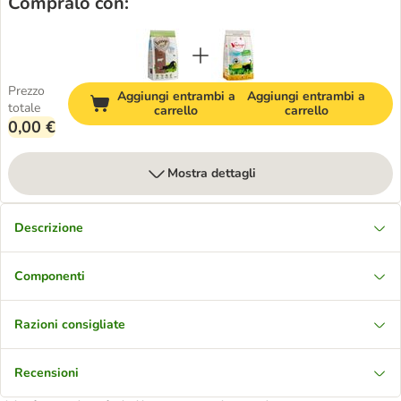
Compralo con:
Prezzo
Aggiungi entrambi a
Aggiungi entrambi a
totale
carrello
carrello
0,00 €
Mostra dettagli
Descrizione
Componenti
Razioni consigliate
Recensioni