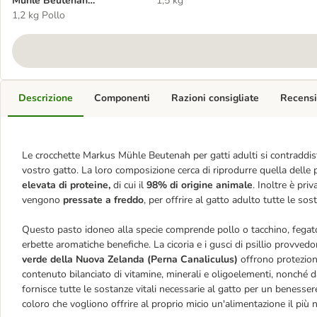
Mühle Beutenah
1,5 kg
Crocchette per gatti
1,2 kg Pollo
Descrizione
Componenti
Razioni consigliate
Recensi
Le crocchette Markus Mühle Beutenah per gatti adulti si contraddist
vostro gatto. La loro composizione cerca di riprodurre quella delle 
elevata di proteine,
di cui il
98% di origine animale
. Inoltre è pri
vengono
pressate a freddo
, per offrire al gatto adulto tutte le so
Questo pasto idoneo alla specie comprende pollo o tacchino, fegato 
erbette aromatiche benefiche. La cicoria e i gusci di psillio provvedo
verde della Nuova Zelanda (Perna Canaliculus)
offrono protezione 
contenuto bilanciato di vitamine, minerali e oligoelementi, nonché 
fornisce tutte le sostanze vitali necessarie al gatto per un benesse
coloro che vogliono offrire al proprio micio un'alimentazione il più n