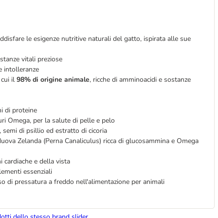
ddisfare le esigenze nutritive naturali del gatto, ispirata alle sue
tanze vitali preziose
 e intolleranze
 cui il
98% di origine animale
, ricche di amminoacidi e sostanze
hi di proteine
turi Omega, per la salute di pelle e pelo
semi di psillio ed estratto di cicoria
a Nuova Zelanda (Perna Canaliculus) ricca di glucosammina e Omega
i cardiache e della vista
lementi essenziali
o di pressatura a freddo nell'alimentazione per animali
dotti dello stesso brand slider