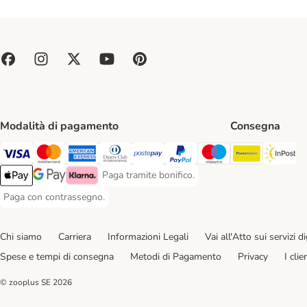
Modalità di pagamento
Consegna
Poste Ital
In
Paga con Visa. Payment Method
Paga con Mastercard. Payment Method
Paga con American Express. Payment Method
Paga con Diners Club. Payment Method
Paga con Postepay. Payment Method
Paga con PayPal. Payment Meth
Paga con Maestro. Paym
Paga tramite bonifico.
Paga tramite bonifico. Payment Method
Apple Pay Payment Method
Google Pay Payment Method
Klarna Payment Method
Paga con contrassegno.
Paga con contrassegno. Payment Method
Chi siamo
Carriera
Informazioni Legali
Vai all'Atto sui servizi dig
Spese e tempi di consegna
Metodi di Pagamento
Privacy
I cli
© zooplus SE
2026