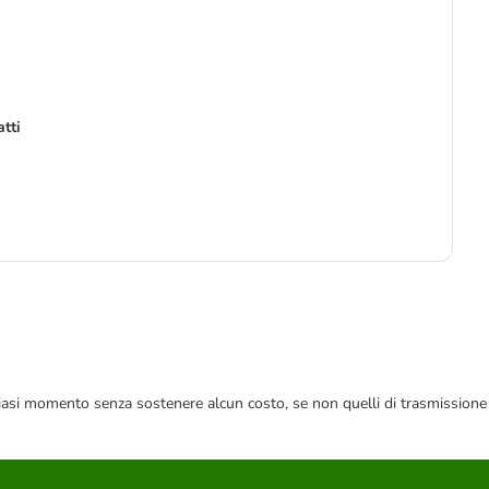
tti
7
11,
 qualsiasi momento senza sostenere alcun costo, se non quelli di trasmissione