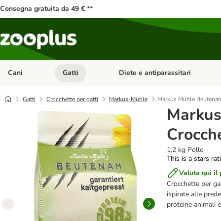
Consegna gratuita da 49 € **
Cani
Gatti
Diete e antiparassitari
Apri Menu Categoria: Cani
Apri Menu Categoria: Gatti
Gatti
Crocchette per gatti
Markus-Mühle
Markus Mühle Beutenah 
Markus
Crocche
1,2 kg Pollo
This is a stars ra
Valuta qui il
Crocchette per ga
ispirate alle pred
proteine animali e