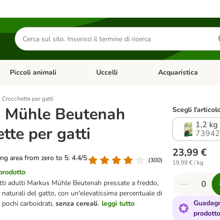
Cerca
prodotti
Piccoli animali
Uccelli
Acquaristica
Apri Menu Categoria: Diete e antiparassitari
Apri Menu Categoria: Piccoli animali
Apri Menu Categoria: U
Crocchette per gatti
 Mühle Beutenah
Scegli l'articol
1,2 kg
tte per gatti
73942
23,99 €
ting area from zero to 5: 4.4/5
(
300
)
19,99 € / kg
 prodotto
tti adulti Markus Mühle Beutenah pressate a freddo,
e naturali del gatto, con un'elevatissima percentuale di
Guadagn
 pochi carboidrati,
senza cereali
.
leggi tutto
prodott