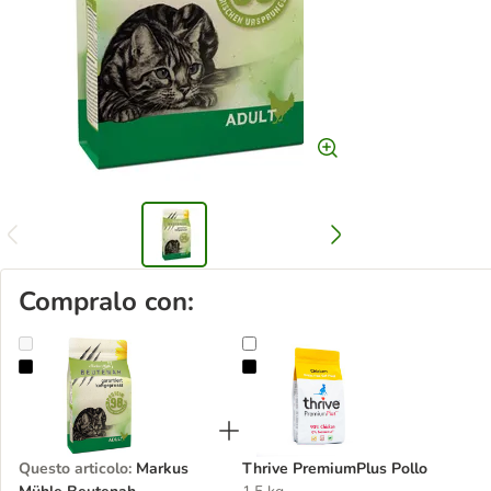
Compralo con:
Markus Mühle Beutenah Crocchette per gatti
Thrive PremiumPlus Pollo
Questo articolo
:
Markus
Thrive PremiumPlus Pollo