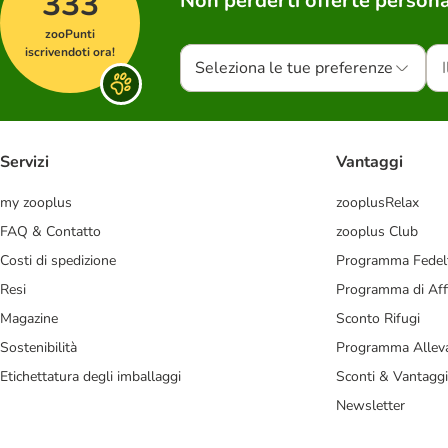
333
Non perderti offerte persona
zooPunti
iscrivendoti ora!
Seleziona le tue preferenze
Servizi
Vantaggi
my zooplus
zooplusRelax
FAQ & Contatto
zooplus Club
Costi di spedizione
Programma Fedel
Resi
Programma di Affi
Magazine
Sconto Rifugi
Sostenibilità
Programma Alleva
Etichettatura degli imballaggi
Sconti & Vantaggi
Newsletter