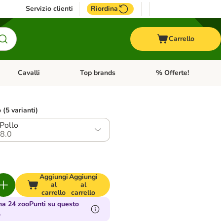
Servizio clienti
Riordina
Carrello
Cavalli
Top brands
% Offerte!
ccelli
Apri Menu Categoria: Acquaristica
Apri Menu Categoria: Cavalli
Apri Menu Categoria: T
o (5 varianti)
 Pollo
8.0
Aggiungi
Aggiungi
al
al
carrello
carrello
a 24 zooPunti su questo
o