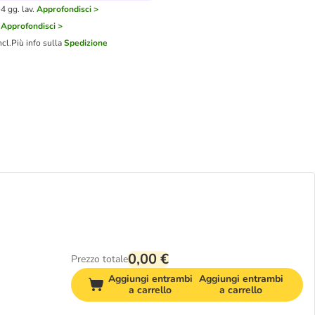
4 gg. lav.
Approfondisci >
Approfondisci >
ncl.
Più info sulla
Spedizione
0,00 €
Prezzo totale
Aggiungi entrambi
Aggiungi entrambi
a carrello
a carrello