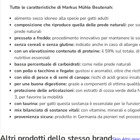
Tutte le caratteristiche di Markus Mühle Beutenah:
alimento secco idoneo alla specie per gatti adulti
composizione che riproduce quella delle prede naturali:
per so
prede naturali
pressato a freddo:
procedimento innovativo per mantenere le sos
senza cereali e senza glutine:
indicato anche in caso di allergie
con un elevatissimo contenuto di proteine:
il 59% sul totale, di
nutritive essenziali
bassa percentuale di carboidrati:
come nelle prede naturali
con pollo o tacchino e fegato:
gustosi e aromatici, oltre che ricc
con olio di pesce e di semi di canapa:
ricchi di acidi grassi insa
per una buona digestione:
grazie a componenti di ottima qualità, 
protezione delle articolazioni:
con estratti di cozza verde dell
3, per favorire la mobilità
con taurina:
per gatti questa sostanza è essenziale per le funzion
mix bilanciato di sostanze vitali:
con vitamine, minerali e oligoe
provenienza sicura:
prodotto in Germania da pionieri nel process
Altri prodotti dello stesso brand
Skip Altri pro