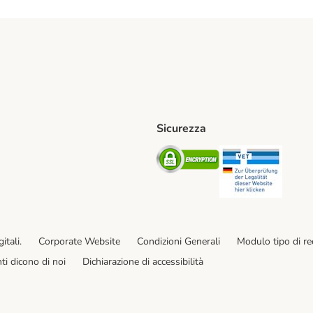
Sicurezza
iane. Shipping Method
Post. Shipping Method
Security
Securit
od
ent Method
itali.
Corporate Website
Condizioni Generali
Modulo tipo di r
enti dicono di noi
Dichiarazione di accessibilità