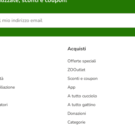
lizzate, sconti e coupon!
Acquisti
Offerte speciali
ZOOutlet
tà
Sconti e coupon
liazione
App
A tutto cucciolo
tori
A tutto gattino
Donazioni
Categorie