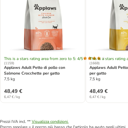
This is a stars rating area from zero to 5: 4/5
This is a stars rating 
(
1159
)
(
1668
)
Applaws Adult Petto di pollo con
Applaws Adult Petto 
Salmone Crocchette per gatto
per gatto
7,5 kg
7,5 kg
48,49 €
48,49 €
6,47 € / kg
6,47 € / kg
Prezzi IVA incl. **
Visualizza condizioni.
Prezzo regolare = il prezzo più basso che l'articolo ha avuto negli ultimi