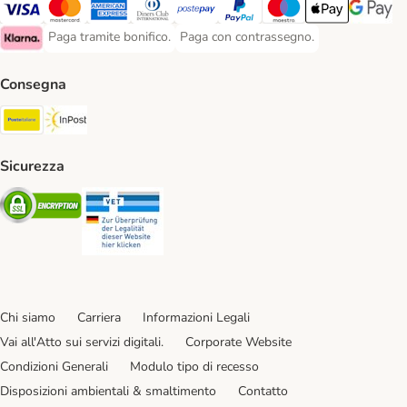
Paga con Visa. Payment Method
Paga con Mastercard. Payment Method
Paga con American Express. Payment Method
Paga con Diners Club. Payment Method
Paga con Postepay. Payment Method
Paga con PayPal. Payment Meth
Paga con Maestro. Paym
Apple Pay Payme
Google P
Paga tramite bonifico.
Paga con contrassegno.
Paga tramite bonifico. Payment Method
Paga con contrassegno. Payment Meth
Klarna Payment Method
Consegna
Poste Italiane. Shipping Method
InPost. Shipping Method
Sicurezza
Security
Security
Chi siamo
Carriera
Informazioni Legali
Vai all'Atto sui servizi digitali.
Corporate Website
Condizioni Generali
Modulo tipo di recesso
Disposizioni ambientali & smaltimento
Contatto