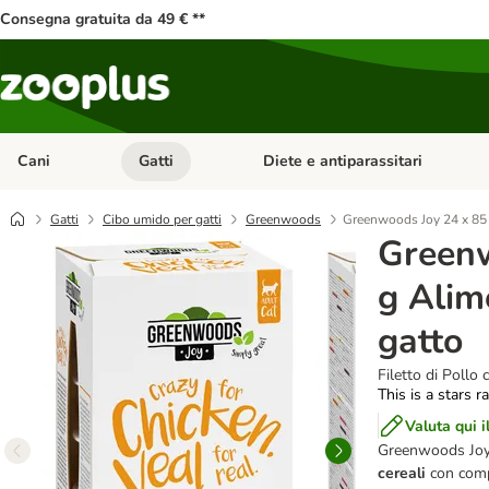
Consegna gratuita da 49 € **
Cani
Gatti
Diete e antiparassitari
Apri Menu Categoria: Cani
Apri Menu Categoria: Gatti
Gatti
Cibo umido per gatti
Greenwoods
Greenwoods Joy 24 x 85 
Greenw
g Alim
gatto
Filetto di Pollo 
This is a stars r
Valuta qui i
Greenwoods Joy 
cereali
con compo