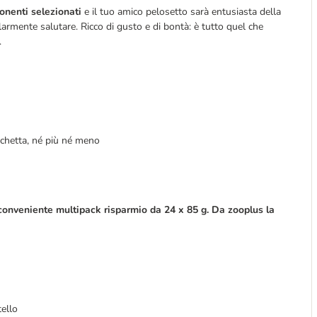
nenti selezionati
e il tuo amico pelosetto sarà entusiasta della
larmente salutare. Ricco di gusto e di bontà: è tutto quel che
.
ichetta, né più né meno
 conveniente
multipack
risparmio da 24 x 85 g. Da zooplus la
tello