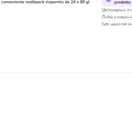
n conveniente multipack risparmio da 24 x 85 g!
prodotto
Consegna in 2-4 
Resi e rimborsi
Tutti i prezzi IVA in
uore prelibato 6 x 100 g Umido per gatti