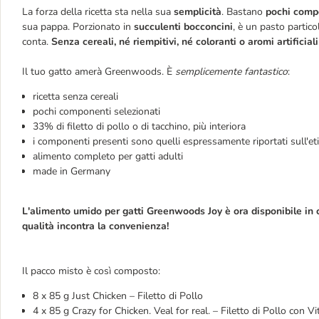
La forza della ricetta sta nella sua
semplicità
. Bastano
pochi compo
sua pappa. Porzionato in
succulenti bocconcini
, è un pasto partico
conta.
Senza cereali, né riempitivi, né coloranti o aromi artificiali
Il tuo gatto amerà Greenwoods. È
semplicemente fantastico
:
ricetta senza cereali
pochi componenti selezionati
33% di filetto di pollo o di tacchino, più interiora
i componenti presenti sono quelli espressamente riportati sull'et
alimento completo per gatti adulti
made in Germany
L'alimento umido per gatti Greenwoods Joy è ora disponibile in
qualità incontra la convenienza!
Il pacco misto è così composto:
8 x 85 g Just Chicken – Filetto di Pollo
4 x 85 g Crazy for Chicken. Veal for real. – Filetto di Pollo con Vi