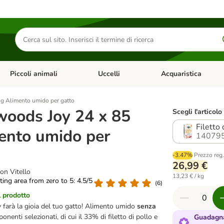
Cerca
prodotti
Piccoli animali
Uccelli
Acquaristica
Apri Menu Categoria: Diete e antiparassitari
Apri Menu Categoria: Piccoli animali
Apri Menu Categoria: U
g Alimento umido per gatto
oods Joy 24 x 85
Scegli l'articolo
Filetto 
ento umido per
14079
-3.47%
Prezzo reg
26,99 €
con Vitello
13,23 € / kg
ating area from zero to 5: 4.5/5
(
6
)
l prodotto
farà la gioia del tuo gatto! Alimento umido
senza
nenti selezionati, di cui il 33% di filetto di pollo e
Guadagna