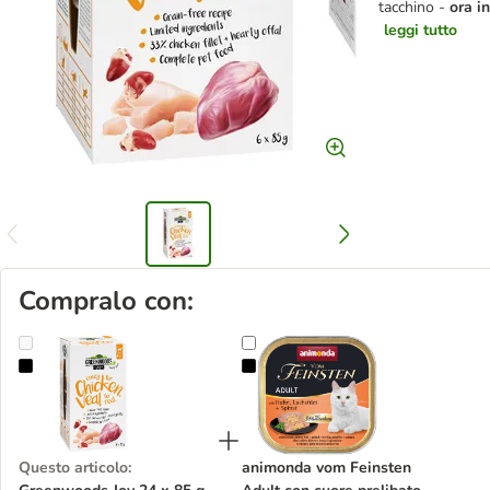
tacchino -
ora i
leggi tutto
Compralo con:
Greenwoods Joy 24 x 85 g Alimento umido per gatto
animonda vom Feinsten Adult con c
Questo articolo
:
animonda vom Feinsten