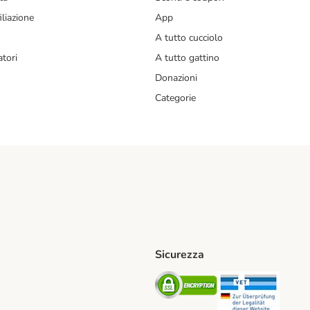
liazione
App
A tutto cucciolo
tori
A tutto gattino
Donazioni
Categorie
Sicurezza
iane. Shipping Method
Post. Shipping Method
Security
Securit
od
ent Method