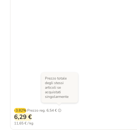
Prezzo totale
degli stessi
articoli se
acquistati
singolarmente
-3.82%
Prezzo reg.
6,54 €
6,29 €
11,65 € / kg