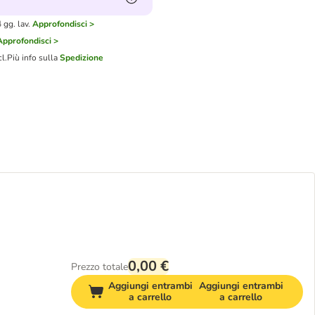
gg. lav.
Approfondisci >
Approfondisci >
cl.
Più info sulla
Spedizione
0,00 €
Prezzo totale
Aggiungi entrambi
Aggiungi entrambi
a carrello
a carrello