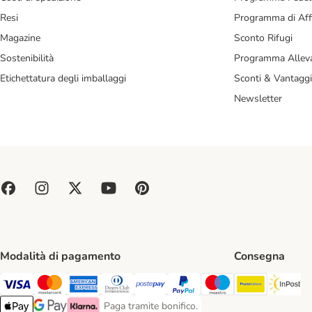
Resi
Programma di Affi
Magazine
Sconto Rifugi
Sostenibilità
Programma Alleva
Etichettatura degli imballaggi
Sconti & Vantaggi
Newsletter
Modalità di pagamento
Consegna
Poste Ital
In
Paga con Visa. Payment Method
Paga con Mastercard. Payment Method
Paga con American Express. Payment Method
Paga con Diners Club. Payment Method
Paga con Postepay. Payment Method
Paga con PayPal. Payment Meth
Paga con Maestro. Paym
Paga tramite bonifico.