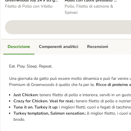
Greenwoods Joy 24 x 85 g
Adult con cuore prelibato 6
Alimento umido per gatto
Filetto di Pollo con Vitello
x 100 g Umido per gatti
Pollo, Filetto di salmone &
Spinaci
Descrizione
Componenti analitici
Recensioni
Eat. Play. Sleep. Repeat.
Una giornata da gatto può essere molto dinamica e può far venire un
Premium di Greenwoods è quello che fa per te.
Ricco di proteine e
Just Chicken:
tenero filetto di pollo e interiora, serviti in un gus
Crazy for Chicken. Veal for real.:
tenero filetto di pollo e nutrien
Tuna it on. Turkey it up:
i migliori filetti, cuori e fegati di tacch
Turkey temptation, Salmon sensation.: i
l miglior filetto, i cuor
brodo.