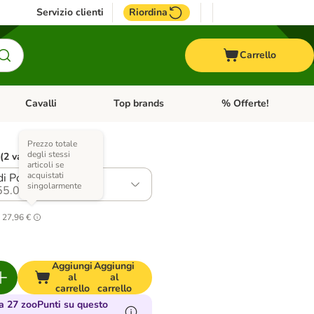
Servizio clienti
Riordina
Carrello
Cavalli
Top brands
% Offerte!
ccelli
Apri Menu Categoria: Acquaristica
Apri Menu Categoria: Cavalli
Apri Menu Categoria: T
Prezzo totale
degli stessi
 (2 varianti)
articoli se
acquistati
di Pollo con Vitello
singolarmente
55.0
.
27,96 €
Aggiungi
Aggiungi
al
al
carrello
carrello
 27 zooPunti su questo