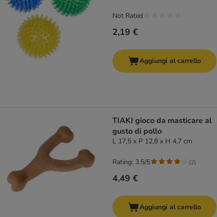
Not Rated
2,19 €
Aggiungi al carrello
TIAKI gioco da masticare al
gusto di pollo
L 17,5 x P 12,8 x H 4,7 cm
Rating: 3.5/5
(
2
)
4,49 €
Aggiungi al carrello