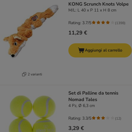
KONG Scrunch Knots Volpe
M/L: L 40 x P 11 x H 8 cm
Rating: 3.7/5
(
1398
)
11,29 €
Aggiungi al carrello
2 varianti
Set di Palline da tennis
Nomad Tales
4 Pz, Ø 6,3 cm
Rating: 3.3/5
(
12
)
3,29 €