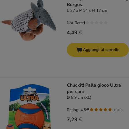
Burgos
L 37 x P 14 x H 17 cm
Not Rated
4,49 €
Aggiungi al carrello
Chuckit! Palla gioco Ultra
per cani
Ø 8,9 cm (XL)
Rating: 4.6/5
(
1049
)
7,29 €