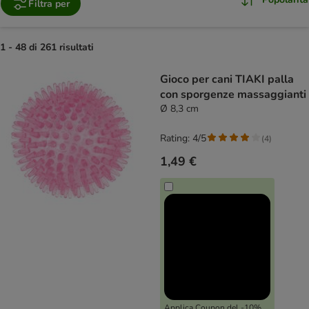
Filtra per
1 - 48 di 261 risultati
product items have been changed
Gioco per cani TIAKI palla
con sporgenze massaggianti
Ø 8,3 cm
Rating: 4/5
(
4
)
1,49 €
Applica Coupon del -10%