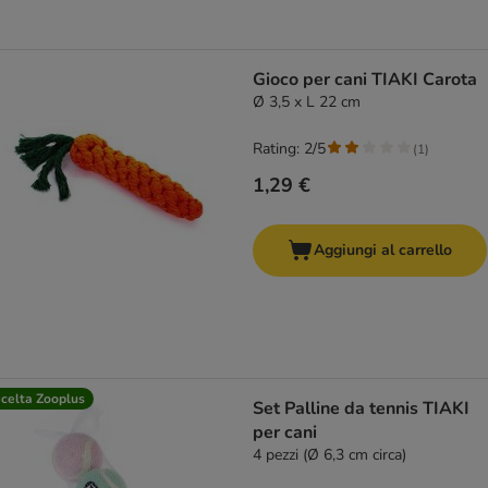
Gioco per cani TIAKI Carota
Ø 3,5 x L 22 cm
Rating: 2/5
(
1
)
1,29 €
Aggiungi al carrello
celta Zooplus
Set Palline da tennis TIAKI
per cani
4 pezzi (Ø 6,3 cm circa)