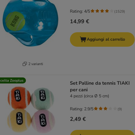
Rating: 4/5
(
1529
)
14,99 €
Aggiungi al carrello
2 varianti
celta Zooplus
Set Palline da tennis TIAKI
per cani
4 pezzi (circa Ø 5 cm)
Rating: 2.9/5
(
9
)
2,49 €