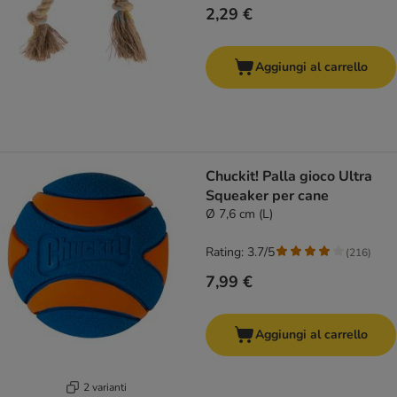
2,29 €
Aggiungi al carrello
Chuckit! Palla gioco Ultra
Squeaker per cane
Ø 7,6 cm (L)
Rating: 3.7/5
(
216
)
7,99 €
Aggiungi al carrello
2 varianti