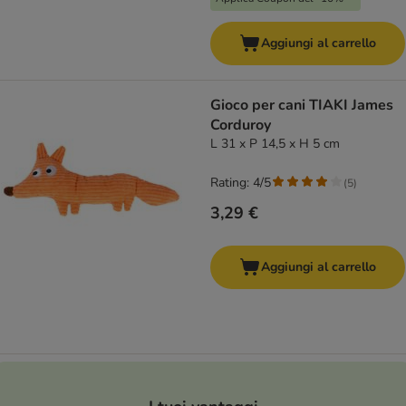
Aggiungi al carrello
Gioco per cani TIAKI James
Corduroy
L 31 x P 14,5 x H 5 cm
Rating: 4/5
(
5
)
3,29 €
Aggiungi al carrello