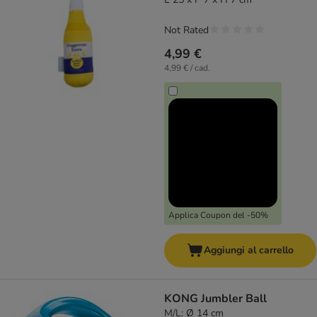
Not Rated
4,99 €
4,99 € / cad.
Applica Coupon del -50%
Aggiungi al carrello
KONG Jumbler Ball
M/L: Ø 14 cm