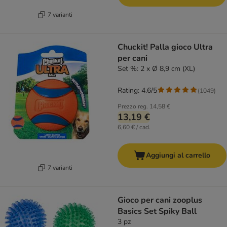
7 varianti
Chuckit! Palla gioco Ultra
per cani
Set %: 2 x Ø 8,9 cm (XL)
Rating: 4.6/5
(
1049
)
Prezzo reg.
14,58 €
13,19 €
6,60 € / cad.
Aggiungi al carrello
7 varianti
Gioco per cani zooplus
Basics Set Spiky Ball
3 pz