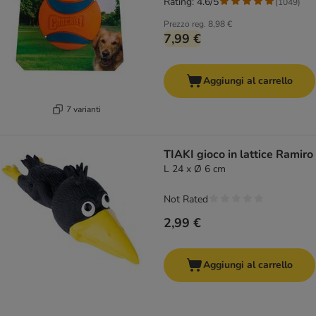
Rating: 4.6/5
(
1049
)
Prezzo reg.
8,98 €
7,99 €
Aggiungi al carrello
7 varianti
TIAKI gioco in lattice Ramiro
L 24 x Ø 6 cm
Not Rated
2,99 €
Aggiungi al carrello