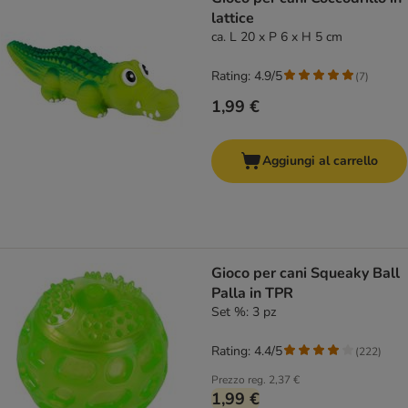
lattice
ca. L 20 x P 6 x H 5 cm
Rating: 4.9/5
(
7
)
1,99 €
Aggiungi al carrello
Gioco per cani Squeaky Ball
Palla in TPR
Set %: 3 pz
Rating: 4.4/5
(
222
)
Prezzo reg.
2,37 €
1,99 €