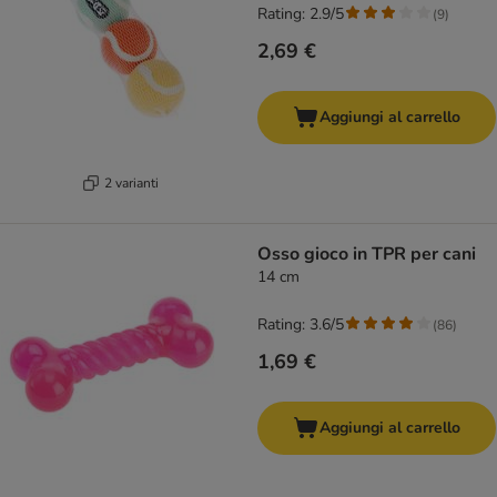
Rating: 2.9/5
(
9
)
2,69 €
Aggiungi al carrello
2 varianti
Osso gioco in TPR per cani
14 cm
Rating: 3.6/5
(
86
)
1,69 €
Aggiungi al carrello