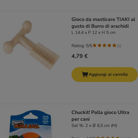
Gioco da masticare TIAKI al
gusto di Burro di arachidi
L 14,4 x P 12 x H 5 cm
Rating: 5/5
(
1
)
4,79 €
Aggiungi al carrello
Chuckit! Palla gioco Ultra
per cani
Set %: 2 x Ø 6,5 cm (M)