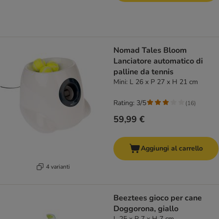
Nomad Tales Bloom
Lanciatore automatico di
palline da tennis
Mini: L 26 x P 27 x H 21 cm
Rating: 3/5
(
16
)
59,99 €
Aggiungi al carrello
4 varianti
Beeztees gioco per cane
Doggorona, giallo
L 25 x P 7 x H 7 cm