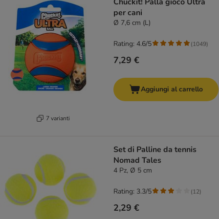
Chuckit! Palla gioco Ultra
per cani
Ø 7,6 cm (L)
Rating: 4.6/5
(
1049
)
7,29 €
Aggiungi al carrello
7 varianti
Set di Palline da tennis
Nomad Tales
4 Pz, Ø 5 cm
Rating: 3.3/5
(
12
)
2,29 €