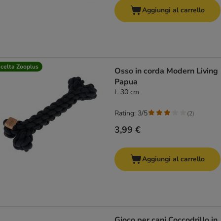
Aggiungi al carrello
celta Zooplus
Osso in corda Modern Living
Papua
L 30 cm
Rating: 3/5
(
2
)
3,99 €
Aggiungi al carrello
Gioco per cani Coccodrillo in