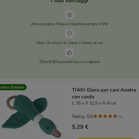
I tuoi vantaggi
Attiva zooplus Relax e risparmia sempre il 5%!
Oltre 10 milioni di clienti si fidano di noi
Oltre 8.000 prodotti tra cui scegliere
celta Zooplus
TIAKI Gioco per cani Anatra
con corda
L 35 x P 32,5 x H 8 cm
Rating: 5/5
(
1
)
5,29 €