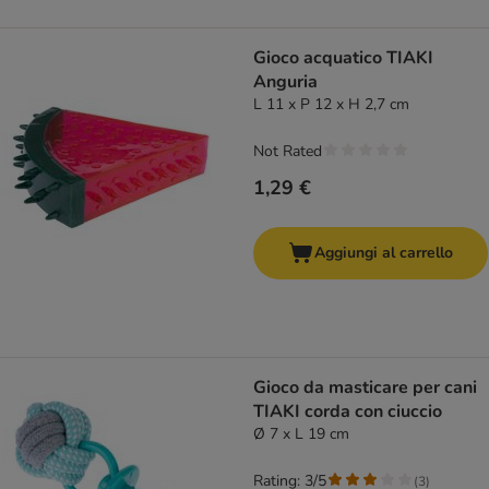
Gioco acquatico TIAKI
Anguria
L 11 x P 12 x H 2,7 cm
Not Rated
1,29 €
Aggiungi al carrello
Gioco da masticare per cani
TIAKI corda con ciuccio
Ø 7 x L 19 cm
Rating: 3/5
(
3
)