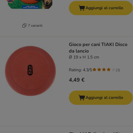
Aggiungi al carrello
7 varianti
Gioco per cani TIAKI Disco
da lancio
Ø 19 x H 1,5 cm
Rating: 4.3/5
(
3
)
4,49 €
Aggiungi al carrello