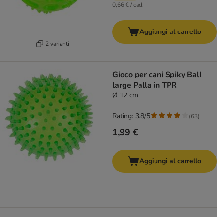
0,66 € / cad.
Aggiungi al carrello
2 varianti
Gioco per cani Spiky Ball
large Palla in TPR
Ø 12 cm
Rating: 3.8/5
(
63
)
1,99 €
Aggiungi al carrello