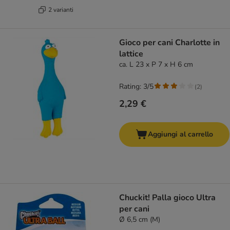
2 varianti
Gioco per cani Charlotte in
lattice
ca. L 23 x P 7 x H 6 cm
Rating: 3/5
(
2
)
2,29 €
Aggiungi al carrello
Chuckit! Palla gioco Ultra
per cani
Ø 6,5 cm (M)