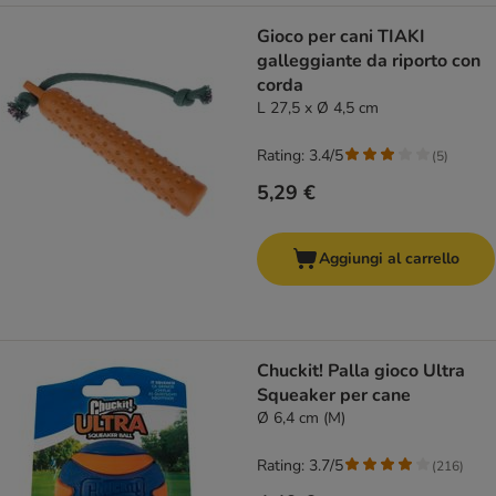
Gioco per cani TIAKI
galleggiante da riporto con
corda
L 27,5 x Ø 4,5 cm
Rating: 3.4/5
(
5
)
5,29 €
Aggiungi al carrello
Chuckit! Palla gioco Ultra
Squeaker per cane
Ø 6,4 cm (M)
Rating: 3.7/5
(
216
)