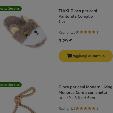
celta Zooplus
TIAKI Gioco per cani
Pantofola Coniglio
1 pz
Rating: 5/5
(
1
)
3,29 €
Aggiungi al carrello
celta Zooplus
Gioco per cani Modern Living
Menorca Corda con anello
ca. L 40 x B 6 x H 6 cm
Rating: 5/5
(
1
)