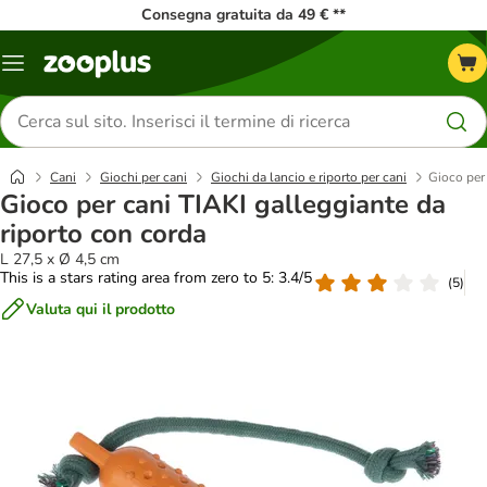
Consegna gratuita da 49 € **
Overview
catalogo
Cerca
prodotti
Cani
Giochi per cani
Giochi da lancio e riporto per cani
Gioco per 
Gioco per cani TIAKI galleggiante da
riporto con corda
L 27,5 x Ø 4,5 cm
This is a stars rating area from zero to 5: 3.4/5
(
5
)
Valuta qui il prodotto