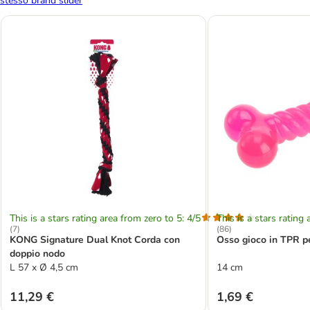
stesso brand slider
This is a stars rating area from zero to 5: 4/5
This is a stars rating 
(
7
)
(
86
)
KONG Signature Dual Knot Corda con
Osso gioco in TPR pe
doppio nodo
L 57 x Ø 4,5 cm
14 cm
11,29 €
1,69 €