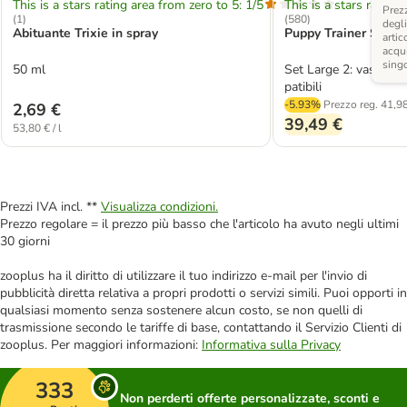
This is a stars rating area from zero to 5: 1/5
This is a stars rating 
Prezz
(
1
)
(
580
)
degli
Abituante Trixie in spray
Puppy Trainer Starte
artic
acqui
sing
50 ml
Set Large 2: vaschett
patibili
-5.93%
Prezzo reg.
41,98
2,69 €
39,49 €
53,80 € / l
Prezzi IVA incl. **
Visualizza condizioni.
Prezzo regolare = il prezzo più basso che l'articolo ha avuto negli ultimi
30 giorni
zooplus ha il diritto di utilizzare il tuo indirizzo e-mail per l'invio di
pubblicità diretta relativa a propri prodotti o servizi simili. Puoi opporti in
qualsiasi momento senza sostenere alcun costo, se non quelli di
trasmissione secondo le tariffe di base, contattando il Servizio Clienti di
zooplus. Per maggiori informazioni:
Informativa sulla Privacy
333
Non perderti offerte personalizzate, sconti e