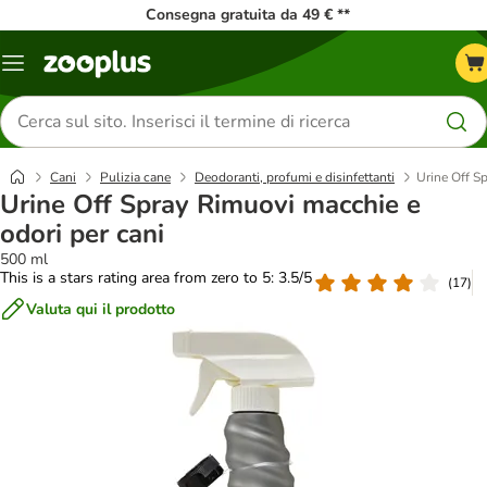
Consegna gratuita da 49 € **
Overview
catalogo
Cerca
prodotti
Cani
Pulizia cane
Deodoranti, profumi e disinfettanti
Urine Off S
Urine Off Spray Rimuovi macchie e
odori per cani
500 ml
This is a stars rating area from zero to 5: 3.5/5
(
17
)
Valuta qui il prodotto