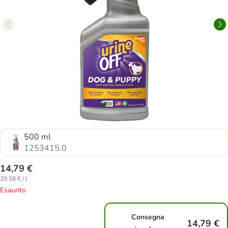
500 ml
1253415.0
14,79 €
29,58 € / l
Esaurito
Consegna
14,79 €