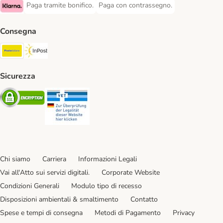
Paga tramite bonifico.
Paga con contrassegno.
Paga tramite bonifico. Payment Method
Paga con contrassegno. Payment Meth
Klarna Payment Method
Consegna
Poste Italiane. Shipping Method
InPost. Shipping Method
Sicurezza
Security
Security
Chi siamo
Carriera
Informazioni Legali
Vai all'Atto sui servizi digitali.
Corporate Website
Condizioni Generali
Modulo tipo di recesso
Disposizioni ambientali & smaltimento
Contatto
Spese e tempi di consegna
Metodi di Pagamento
Privacy