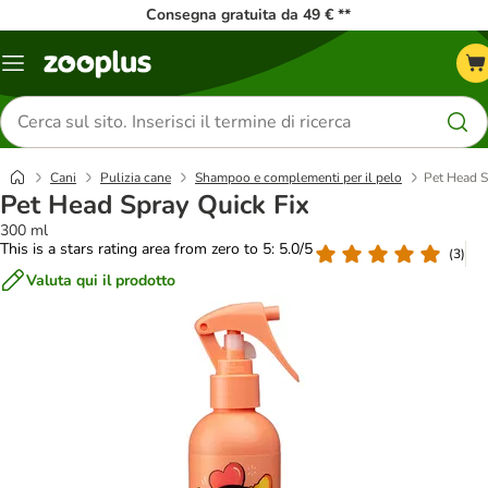
Consegna gratuita da 49 € **
Overview
catalogo
Cerca
prodotti
Cani
Pulizia cane
Shampoo e complementi per il pelo
Pet Head S
Pet Head Spray Quick Fix
300 ml
This is a stars rating area from zero to 5: 5.0/5
(
3
)
Valuta qui il prodotto