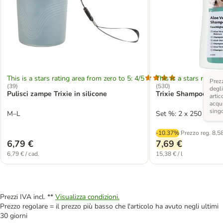
This is a stars rating area from zero to 5: 4/5
This is a stars rating 
Prezz
(
39
)
(
530
)
degli
Pulisci zampe Trixie in silicone
Trixie Shampoo all'A
artic
acqui
sing
M–L
Set %: 2 x 250 ml
-10.37%
Prezzo reg.
8,5
6,79 €
7,69 €
6,79 € / cad.
15,38 € / l
Prezzi IVA incl. **
Visualizza condizioni.
Prezzo regolare = il prezzo più basso che l'articolo ha avuto negli ultimi
30 giorni