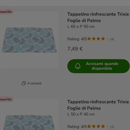
saurito
Tappetino rinfrescante Trixie
Foglie di Palma
L 65 x P 50 cm
Rating: 4/5
(
4
)
7,49 €
Avvisami quando
disponibile
4 varianti
saurito
Tappetino rinfrescante Trixie
Foglie di Palma
L 50 x P 40 cm
Rating: 4/5
(
4
)