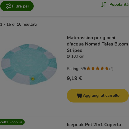
Popolarità
Filtra per
1 - 16 di 16 risultati
product items have been changed
Materassino per giochi
d'acqua Nomad Tales Bloom
Striped
Ø 100 cm
Rating: 5/5
(
2
)
9,19 €
Aggiungi al carrello
celta Zooplus
Icepeak Pet 2In1 Coperta