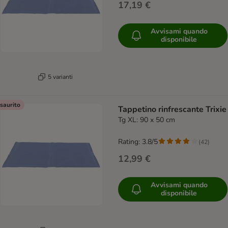
17,19 €
Avvisami quando
disponibile
5 varianti
saurito
Tappetino rinfrescante Trixie
Tg XL: 90 x 50 cm
Rating: 3.8/5
(
42
)
12,99 €
Avvisami quando
disponibile