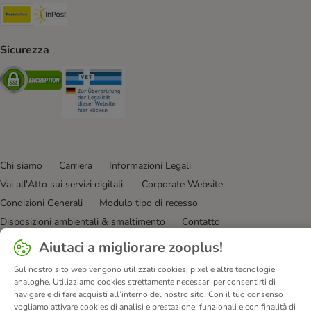
Poste Italiane. Shipping Method
InPost. Shipping Method
Sicurezza
Security
Security
Chi siamo
Carriera
Informazioni Legali
Vai all'Atto sui servizi digitali.
Corporate Website
Condizioni Generali
Modulo tipo di recesso
Disposizioni ambientali & smaltimento
Contatto
Spese e tempi di consegna
Metodi di Pagamento
Privacy
Aiutaci a migliorare zooplus!
I clienti dicono di noi
Dichiarazione di accessibilità
Sul nostro sito web vengono utilizzati cookies, pixel e altre tecnologie
analoghe. Utilizziamo cookies strettamente necessari per consentirti di
© zooplus SE
2026
navigare e di fare acquisti all’interno del nostro sito. Con il tuo consenso
vogliamo attivare cookies di analisi e prestazione, funzionali e con finalità di