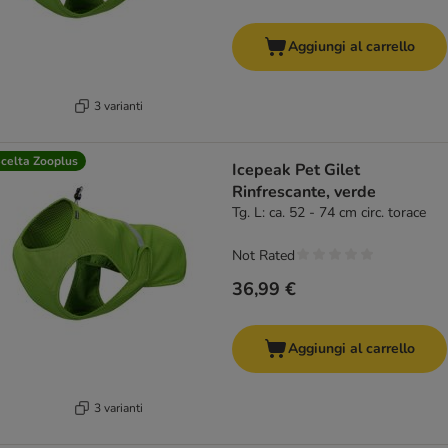
Aggiungi al carrello
3 varianti
celta Zooplus
Icepeak Pet Gilet
Rinfrescante, verde
Tg. L: ca. 52 - 74 cm circ. torace
Not Rated
36,99 €
Aggiungi al carrello
3 varianti