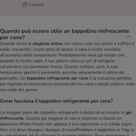
5 varianti
Quando può essere utile un tappetino rinfrescante
per cane?
Quando arriva la
stagione estiva
non siamo solo noi umani a soffrire il
caldo, ma anche i nostri amici di zampa. Il cane è molto sensibile
all’aumento delle temperature. Probabilmente avrai già notato che,
quando fa molto caldo, il tuo peloso cerca un po’ di refrigerio
sdraiandosi sul pavimento fresco. Questo sollievo, però, è solo
temporaneo perché il pavimento assorbe velocemente il calore del
pelosetto. Un
tappetino refrigerante per cane
è la soluzione perfetta
per regolare la temperatura corporea del tuo cane e dargli sollievo nelle
ore calde del giorno.
Come funziona il tappetino refrigerante per cane?
La maggior parte dei tappetini refrigeranti è dotata di un inserto in
gel
rinfrescante
. Questo gel reagisce al calore corporeo e rilascia un
piacevole effetto fresco non appena il tuo cagnolone vi si sdraia sopra.
Non vi è alcun bisogno, dunque, di preraffreddare il tappetino in frigo o
in congelatore, né di utilizzare la corrente elettrica. Puoi aggiungere il