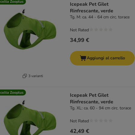
celta Zooplus
Icepeak Pet Gilet
Rinfrescante, verde
Tg. M: ca. 44 - 64 cm circ. torace
Not Rated
34,99 €
Aggiungi al carrello
3 varianti
celta Zooplus
Icepeak Pet Gilet
Rinfrescante, verde
Tg. XL: ca. 60 - 94 cm circ. torace
Not Rated
42,49 €