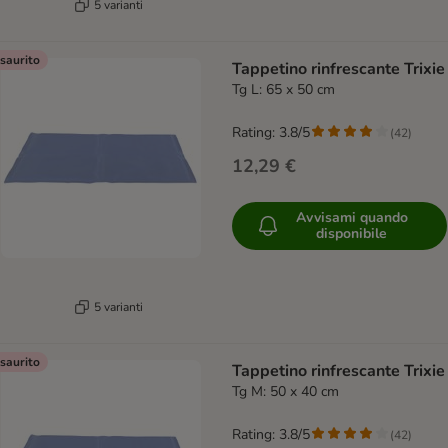
5 varianti
saurito
Tappetino rinfrescante Trixie
Tg L: 65 x 50 cm
Rating: 3.8/5
(
42
)
12,29 €
Avvisami quando
disponibile
5 varianti
saurito
Tappetino rinfrescante Trixie
Tg M: 50 x 40 cm
Rating: 3.8/5
(
42
)