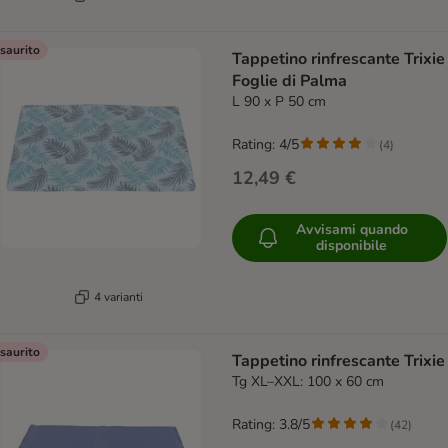
saurito
Tappetino rinfrescante Trixie
Foglie di Palma
L 90 x P 50 cm
Rating: 4/5
(
4
)
12,49 €
Avvisami quando
disponibile
4 varianti
saurito
Tappetino rinfrescante Trixie
Tg XL–XXL: 100 x 60 cm
Rating: 3.8/5
(
42
)