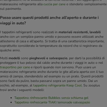
materassino refrigerante alla
cuccia per cane
o stenderlo semplicemente
sul pavimento.
Posso usare questi prodotti anche all'aperto e durante i
viaggi in auto?
I tappetini refrigeranti sono realizzati in
materiali resistenti, lavabili
anche con un semplice panno umido e possono essere utilizzati anche
all’esterno di casa e all'aperto. Si tratta di una caratteristica importante,
soprattutto considerate le temperature da record che si registrano da
qualche anno.
Molti
modelli
sono
pieghevoli e salvaspazio
, per darti la possibilità di
proteggere il tuo peloso dal caldo anche durante i viaggi in auto o nel
trasportino per cane
e riporli quando non servono. Puoi usare un
materassino refrigerante anche durante le gite all’aria aperta con il tuo
amico di zampa, stendendolo ad esempio su un prato. Questi prodotti
sono facili da pulire, basta passarvi sopra un panno umido. Dai un
occhio, ad esempio, al
tappetino refrigerante Keep Cool
. Su zooplus
trovi anche i seguenti modelli:
Tappetino rinfrescante Bubbles senza schiuma gel
Tappetino rinfrescante TIAKI lemonade salvaspazio