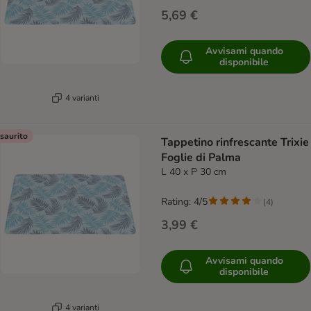
5,69 €
Avvisami quando
disponibile
4 varianti
saurito
Tappetino rinfrescante Trixie
Foglie di Palma
L 40 x P 30 cm
Rating: 4/5
(
4
)
3,99 €
Avvisami quando
disponibile
4 varianti