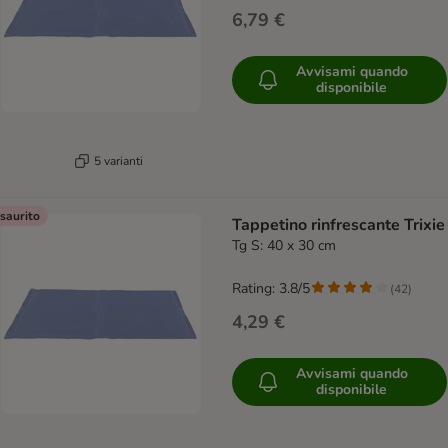
6,79 €
Avvisami quando
disponibile
5 varianti
saurito
Tappetino rinfrescante Trixie
Tg S: 40 x 30 cm
Rating: 3.8/5
(
42
)
4,29 €
Avvisami quando
disponibile