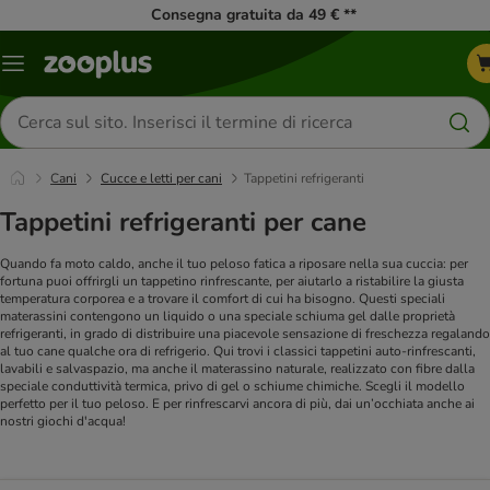
Consegna gratuita da 49 € **
Overview
catalogo
Cerca
prodotti
Cani
Cucce e letti per cani
Tappetini refrigeranti
Tappetini refrigeranti per cane
Quando fa moto caldo, anche il tuo peloso fatica a riposare nella sua cuccia: per
fortuna puoi offrirgli un tappetino rinfrescante, per aiutarlo a ristabilire la giusta
temperatura corporea e a trovare il comfort di cui ha bisogno. Questi speciali
materassini contengono un liquido o una speciale schiuma gel dalle proprietà
refrigeranti, in grado di distribuire una piacevole sensazione di freschezza regalando
al tuo cane qualche ora di refrigerio. Qui trovi i classici tappetini auto-rinfrescanti,
lavabili e salvaspazio, ma anche il materassino naturale, realizzato con fibre dalla
speciale conduttività termica, privo di gel o schiume chimiche. Scegli il modello
perfetto per il tuo peloso. E per rinfrescarvi ancora di più, dai un’occhiata anche ai
nostri giochi d'acqua!