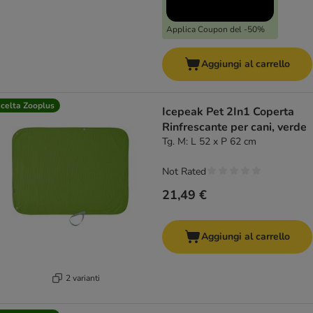
Applica Coupon del -50%
Aggiungi al carrello
celta Zooplus
Icepeak Pet 2In1 Coperta
Rinfrescante per cani, verde
Tg. M: L 52 x P 62 cm
Not Rated
21,49 €
Aggiungi al carrello
2 varianti