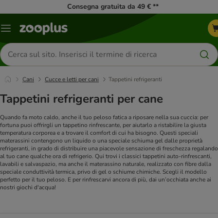
Consegna gratuita da 49 € **
Overview
catalogo
Cerca
prodotti
Cani
Cucce e letti per cani
Tappetini refrigeranti
Tappetini refrigeranti per cane
Quando fa moto caldo, anche il tuo peloso fatica a riposare nella sua cuccia: per
fortuna puoi offrirgli un tappetino rinfrescante, per aiutarlo a ristabilire la giusta
temperatura corporea e a trovare il comfort di cui ha bisogno. Questi speciali
materassini contengono un liquido o una speciale schiuma gel dalle proprietà
refrigeranti, in grado di distribuire una piacevole sensazione di freschezza regalando
al tuo cane qualche ora di refrigerio. Qui trovi i classici tappetini auto-rinfrescanti,
lavabili e salvaspazio, ma anche il materassino naturale, realizzato con fibre dalla
speciale conduttività termica, privo di gel o schiume chimiche. Scegli il modello
perfetto per il tuo peloso. E per rinfrescarvi ancora di più, dai un’occhiata anche ai
nostri giochi d'acqua!