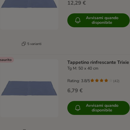
12,29 €
Avvisami quando
disponibile
5 varianti
saurito
Tappetino rinfrescante Trixie
Tg M: 50 x 40 cm
Rating: 3.8/5
(
42
)
6,79 €
Avvisami quando
disponibile