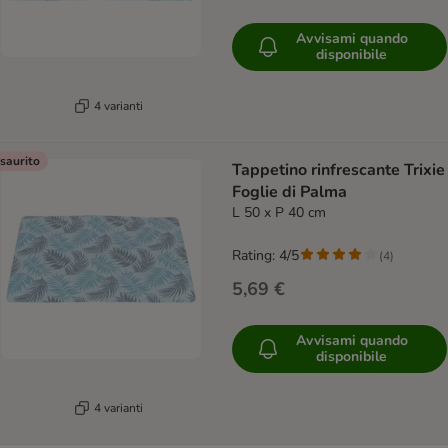
Avvisami quando
disponibile
4 varianti
saurito
Tappetino rinfrescante Trixie
Foglie di Palma
L 50 x P 40 cm
Rating: 4/5
(
4
)
5,69 €
Avvisami quando
disponibile
4 varianti