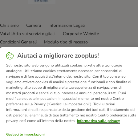
Chi siamo
Carriera
Informazioni Legali
Vai all'Atto sui servizi digitali.
Corporate Website
Condizioni Generali
Modulo tipo di recesso
Disposizioni ambientali & smaltimento
Contatto
Aiutaci a migliorare zooplus!
Spese e tempi di consegna
Metodi di Pagamento
Privacy
Sul nostro sito web vengono utilizzati cookies, pixel e altre tecnologie
I clienti dicono di noi
Dichiarazione di accessibilità
analoghe. Utilizziamo cookies strettamente necessari per consentirti di
navigare e di fare acquisti all’interno del nostro sito. Con il tuo consenso
© zooplus SE
2026
vogliamo attivare cookies di analisi e prestazione, funzionali e con finalità di
marketing, allo scopo di migliorare la tua esperienza di navigazione, di
mostrarti prodotti e servizi di tuo interesse e annunci personalizzati. Puoi
modificare queste impostazioni in qualsiasi momento nel nostro Centro
preferenze sulla Privacy (“Gestisci le impostazioni”). Trovi ulteriori
informazioni circa il responsabile della gestione dei tuoi dati, il trattamento dei
dati personali e le finalità di tale trattamento nel nostro Centro preferenze sulla
privacy, così come all’interno della nostra
Informativa sulla privacy
Gestisci le impostazioni