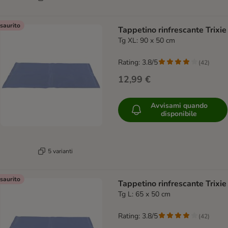
saurito
Tappetino rinfrescante Trixie
Tg XL: 90 x 50 cm
Rating: 3.8/5
(
42
)
12,99 €
Avvisami quando
disponibile
5 varianti
saurito
Tappetino rinfrescante Trixie
Tg L: 65 x 50 cm
Rating: 3.8/5
(
42
)