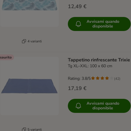
12,49 €
Avvisami quando
disponibile
4 varianti
saurito
Tappetino rinfrescante Trixie
Tg XL–XXL: 100 x 60 cm
Rating: 3.8/5
(
42
)
17,19 €
Avvisami quando
disponibile
5 varianti