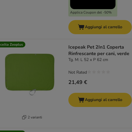
Applica Coupon del -50%
Aggiungi al carrello
celta Zooplus
Icepeak Pet 2In1 Coperta
Rinfrescante per cani, verde
Tg. M: L 52 x P 62 cm
Not Rated
21,49 €
Aggiungi al carrello
2 varianti