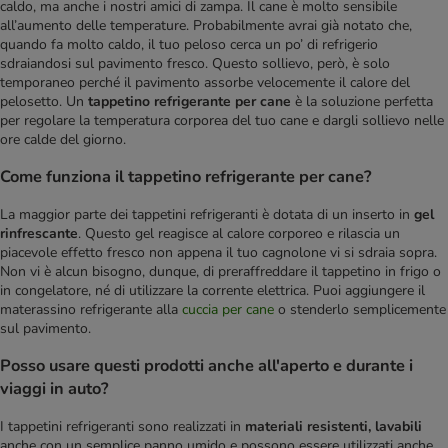
caldo, ma anche i nostri amici di zampa. Il cane è molto sensibile
all’aumento delle temperature. Probabilmente avrai già notato che,
quando fa molto caldo, il tuo peloso cerca un po’ di refrigerio
sdraiandosi sul pavimento fresco. Questo sollievo, però, è solo
temporaneo perché il pavimento assorbe velocemente il calore del
pelosetto. Un
tappetino refrigerante per cane
è la soluzione perfetta
per regolare la temperatura corporea del tuo cane e dargli sollievo nelle
ore calde del giorno.
Come funziona il tappetino refrigerante per cane?
La maggior parte dei tappetini refrigeranti è dotata di un inserto in
gel
rinfrescante
. Questo gel reagisce al calore corporeo e rilascia un
piacevole effetto fresco non appena il tuo cagnolone vi si sdraia sopra.
Non vi è alcun bisogno, dunque, di preraffreddare il tappetino in frigo o
in congelatore, né di utilizzare la corrente elettrica. Puoi aggiungere il
materassino refrigerante alla
cuccia per cane
o stenderlo semplicemente
sul pavimento.
Posso usare questi prodotti anche all'aperto e durante i
viaggi in auto?
I tappetini refrigeranti sono realizzati in
materiali resistenti, lavabili
anche con un semplice panno umido e possono essere utilizzati anche