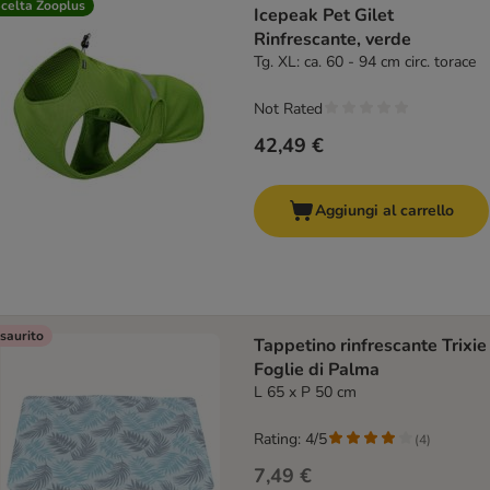
celta Zooplus
Icepeak Pet Gilet
Rinfrescante, verde
Tg. XL: ca. 60 - 94 cm circ. torace
Not Rated
42,49 €
Aggiungi al carrello
saurito
Tappetino rinfrescante Trixie
Foglie di Palma
L 65 x P 50 cm
Rating: 4/5
(
4
)
7,49 €