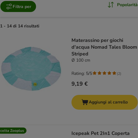
Popolarità
Filtra per
1 - 14 di 14 risultati
product items have been changed
Materassino per giochi
d'acqua Nomad Tales Bloom
Striped
Ø 100 cm
Rating: 5/5
(
2
)
9,19 €
Aggiungi al carrello
celta Zooplus
Icepeak Pet 2In1 Coperta