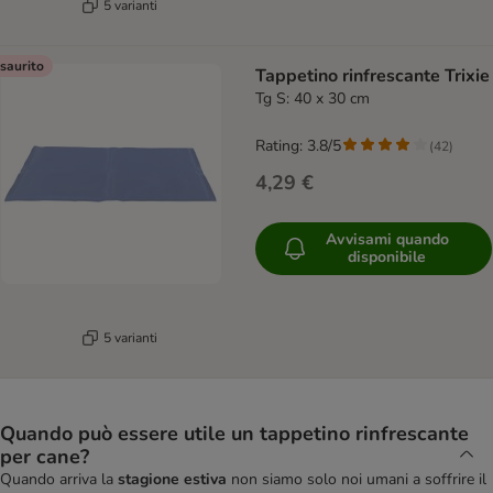
5 varianti
saurito
Tappetino rinfrescante Trixie
Tg S: 40 x 30 cm
Rating: 3.8/5
(
42
)
4,29 €
Avvisami quando
disponibile
5 varianti
Quando può essere utile un tappetino rinfrescante
per cane?
Quando arriva la
stagione estiva
non siamo solo noi umani a soffrire il