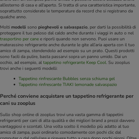
all’esterno di casa e all'aperto. Si tratta di una caratteristica importante,
soprattutto considerate le temperature da record che si registrano da
qualche anno.
Molti
modelli
sono
pieghevoli e salvaspazio
, per darti la possibilità di
proteggere il tuo peloso dal caldo anche durante i viaggi in auto o nel
trasportino per cane
e riporli quando non servono. Puoi usare un
materassino refrigerante anche durante le gite all’aria aperta con il tuo
amico di zampa, stendendolo ad esempio su un prato. Questi prodotti
sono facili da pulire, basta passarvi sopra un panno umido. Dai un
occhio, ad esempio, al
tappetino refrigerante Keep Cool
. Su zooplus
trovi anche i seguenti modelli:
Tappetino rinfrescante Bubbles senza schiuma gel
Tappetino rinfrescante TIAKI lemonade salvaspazio
Perché conviene acquistare un tappetino refrigerante per
cani su zooplus
Sullo shop online di zooplus trovi una vasta gamma di tappetini
refrigeranti per cani di alta qualità e dei migliori brand a prezzi davvero
vantaggiosi e scontati. Una volta scelto il modello più adatto al tuo
amico di zampa, puoi ordinarlo comodamente con pochi clic dal
computer o dal cellulare e ricevere tutto a casa dopo pochi giorni. Oltre