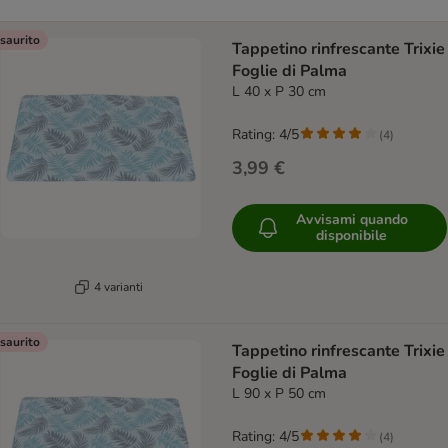
saurito
Tappetino rinfrescante Trixie
Foglie di Palma
L 40 x P 30 cm
Rating: 4/5
(
4
)
3,99 €
Avvisami quando
disponibile
4 varianti
saurito
Tappetino rinfrescante Trixie
Foglie di Palma
L 90 x P 50 cm
Rating: 4/5
(
4
)