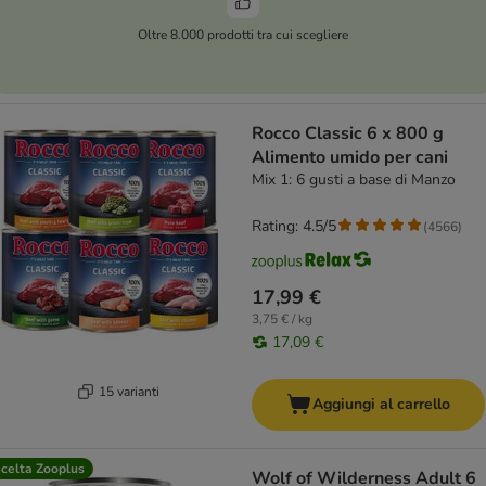
Oltre 8.000 prodotti tra cui scegliere
Rocco Classic 6 x 800 g
Alimento umido per cani
Mix 1: 6 gusti a base di Manzo
Rating: 4.5/5
(
4566
)
17,99 €
3,75 € / kg
17,09 €
15 varianti
Aggiungi al carrello
celta Zooplus
Wolf of Wilderness Adult 6