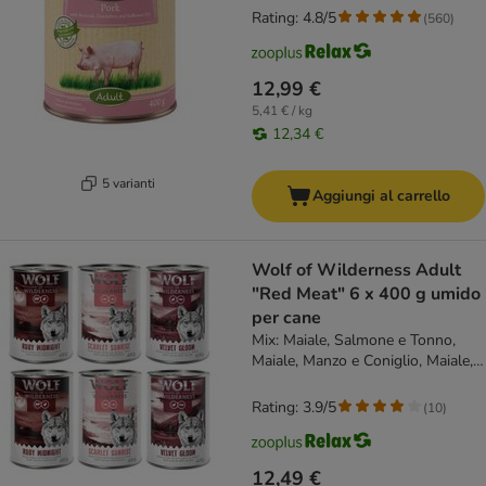
Rating: 4.8/5
(
560
)
12,99 €
5,41 € / kg
12,34 €
5 varianti
Aggiungi al carrello
Wolf of Wilderness Adult
"Red Meat" 6 x 400 g umido
per cane
Mix: Maiale, Salmone e Tonno,
Maiale, Manzo e Coniglio, Maiale,
Tacchino e Trota
Rating: 3.9/5
(
10
)
12,49 €