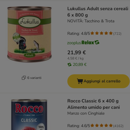
Lukullus Adult senza cereali
6 x 800 g
NOVITÀ: Tacchino & Trota
Rating: 4.8/5
(
722
)
21,99 €
4,58 € / kg
20,89 €
6 varianti
Aggiungi al carrello
Rocco Classic 6 x 400 g
Alimento umido per cani
Manzo con Cinghiale
Rating: 4.6/5
(
4162
)