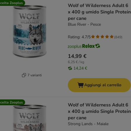
product items have been changed
celta Zooplus
Wolf of Wilderness Adult 6
x 400 g umido Single Protein
per cane
Blue River - Pesce
Rating: 4.7/5
(
849
)
14,99 €
6,25 € / kg
14,24 €
7 varianti
Aggiungi al carrello
celta Zooplus
Wolf of Wilderness Adult 6
x 400 g umido Single Protein
per cane
Strong Lands - Maiale