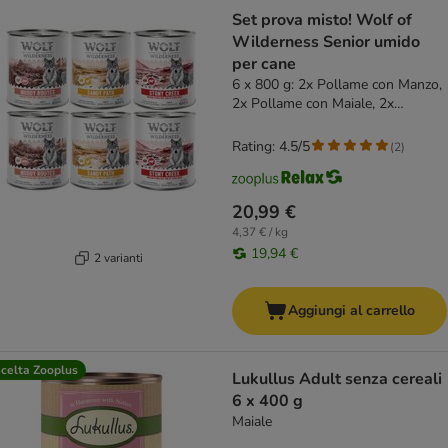
Set prova misto! Wolf of
Wilderness Senior umido
per cane
6 x 800 g: 2x Pollame con Manzo,
2x Pollame con Maiale, 2x
Pollame con Pollo
Rating: 4.5/5
(
2
)
20,99 €
4,37 € / kg
19,94 €
2 varianti
Aggiungi al carrello
celta Zooplus
Lukullus Adult senza cereali
6 x 400 g
Maiale