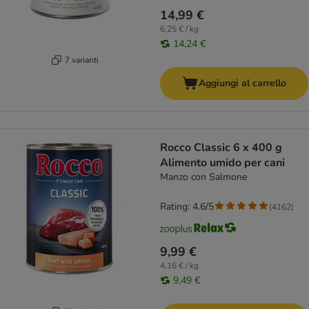
14,99 €
6,25 € / kg
14,24 €
7 varianti
Aggiungi al carrello
Rocco Classic 6 x 400 g
Alimento umido per cani
Manzo con Salmone
Rating: 4.6/5
(
4162
)
9,99 €
4,16 € / kg
9,49 €