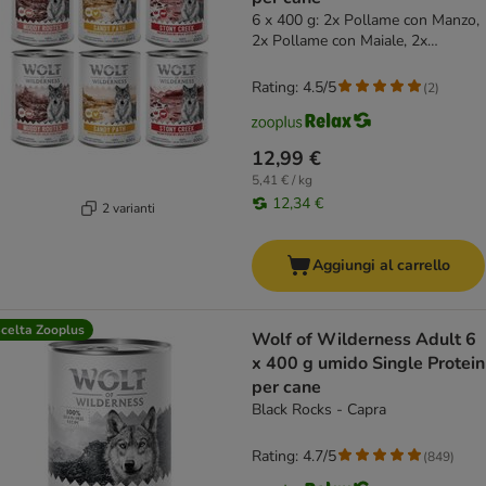
6 x 400 g: 2x Pollame con Manzo,
2x Pollame con Maiale, 2x
Pollame con Pollo
Rating: 4.5/5
(
2
)
12,99 €
5,41 € / kg
12,34 €
2 varianti
Aggiungi al carrello
celta Zooplus
Wolf of Wilderness Adult 6
x 400 g umido Single Protein
per cane
Black Rocks - Capra
Rating: 4.7/5
(
849
)