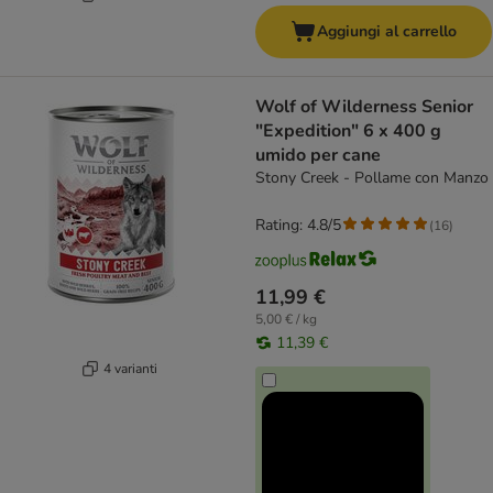
Aggiungi al carrello
Wolf of Wilderness Senior
"Expedition" 6 x 400 g
umido per cane
Stony Creek - Pollame con Manzo
Rating: 4.8/5
(
16
)
11,99 €
5,00 € / kg
11,39 €
4 varianti