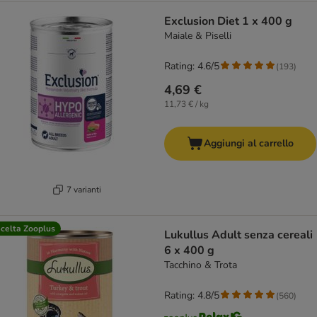
Exclusion Diet 1 x 400 g
Maiale & Piselli
Rating: 4.6/5
(
193
)
4,69 €
11,73 € / kg
Aggiungi al carrello
7 varianti
celta Zooplus
Lukullus Adult senza cereali
6 x 400 g
Tacchino & Trota
Rating: 4.8/5
(
560
)