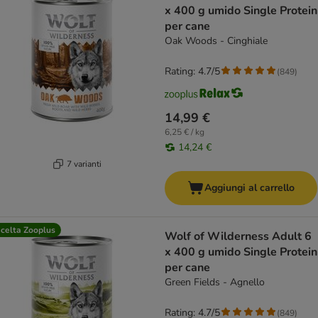
x 400 g umido Single Protein
per cane
Oak Woods - Cinghiale
Rating: 4.7/5
(
849
)
14,99 €
6,25 € / kg
14,24 €
7 varianti
Aggiungi al carrello
celta Zooplus
Wolf of Wilderness Adult 6
x 400 g umido Single Protein
per cane
Green Fields - Agnello
Rating: 4.7/5
(
849
)