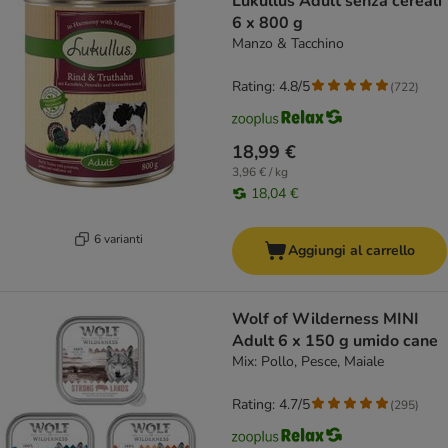
Lukullus Adult senza cereali
6 x 800 g
Manzo & Tacchino
Rating: 4.8/5
(
722
)
18,99 €
3,96 € / kg
18,04 €
6 varianti
Aggiungi al carrello
Wolf of Wilderness MINI
Adult 6 x 150 g umido cane
Mix: Pollo, Pesce, Maiale
Rating: 4.7/5
(
295
)