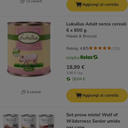
13 varianti
Aggiungi al carrello
Lukullus Adult senza cereali
6 x 800 g
Maiale & Broccoli
Rating: 4.8/5
(
722
)
18,99 €
3,96 € / kg
18,04 €
6 varianti
Aggiungi al carrello
Set prova misto! Wolf of
Wilderness Senior umido
per cane