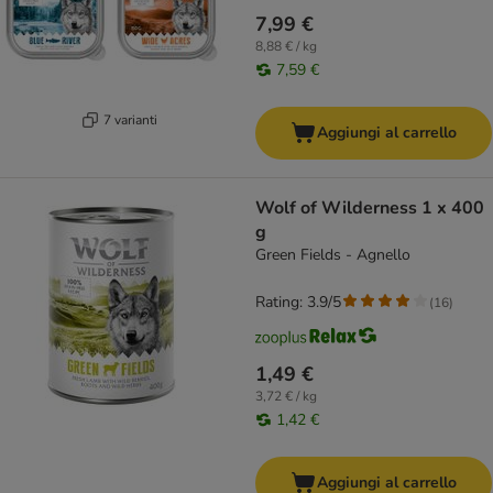
7,99 €
8,88 € / kg
7,59 €
7 varianti
Aggiungi al carrello
Wolf of Wilderness 1 x 400
g
Green Fields - Agnello
Rating: 3.9/5
(
16
)
1,49 €
3,72 € / kg
1,42 €
Aggiungi al carrello