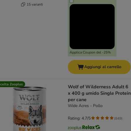
15 varianti
Applica Coupon del -25%
Aggiungi al carrello
celta Zooplus
Wolf of Wilderness Adult 6
x 400 g umido Single Protein
per cane
Wide Acres - Pollo
Rating: 4.7/5
(
849
)