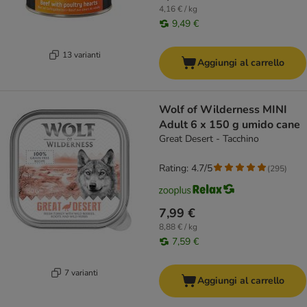
4,16 € / kg
9,49 €
13 varianti
Aggiungi al carrello
Wolf of Wilderness MINI
Adult 6 x 150 g umido cane
Great Desert - Tacchino
Rating: 4.7/5
(
295
)
7,99 €
8,88 € / kg
7,59 €
7 varianti
Aggiungi al carrello