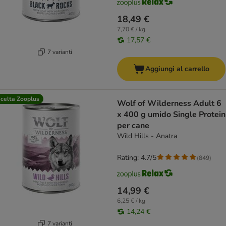
18,49 €
7,70 € / kg
17,57 €
7 varianti
Aggiungi al carrello
celta Zooplus
Wolf of Wilderness Adult 6
x 400 g umido Single Protein
per cane
Wild Hills - Anatra
Rating: 4.7/5
(
849
)
14,99 €
6,25 € / kg
14,24 €
7 varianti