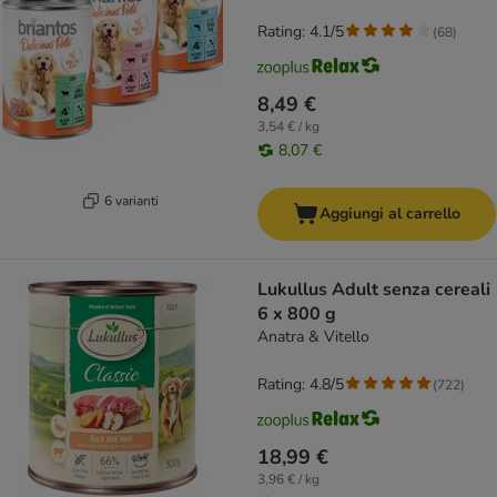
Rating: 4.1/5
(
68
)
8,49 €
3,54 € / kg
8,07 €
6 varianti
Aggiungi al carrello
Lukullus Adult senza cereali
6 x 800 g
Anatra & Vitello
Rating: 4.8/5
(
722
)
18,99 €
3,96 € / kg