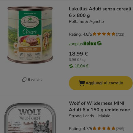
Lukullus Adult senza cereali
6 x 800 g
Pollame & Agnello
Rating: 4.8/5
(
722
)
18,99 €
3,96 € / kg
18,04 €
6 varianti
Aggiungi al carrello
Wolf of Wilderness MINI
Adult 6 x 150 g umido cane
Strong Lands - Maiale
Rating: 4.7/5
(
295
)