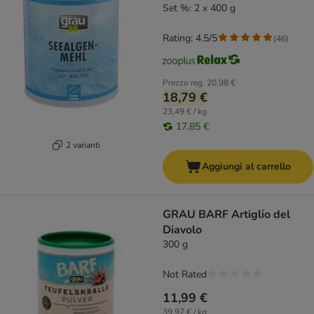
Set %: 2 x 400 g
Rating: 4.5/5
(
46
)
Prezzo reg.
20,98 €
18,79 €
23,49 € / kg
17,85 €
2 varianti
Aggiungi al carrello
GRAU BARF Artiglio del
Diavolo
300 g
Not Rated
11,99 €
39,97 € / kg