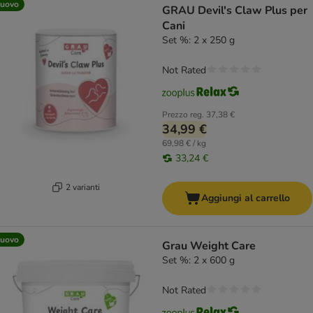
uovo
GRAU Devil's Claw Plus per
Cani
Set %: 2 x 250 g
Not Rated
Prezzo reg.
37,38 €
34,99 €
69,98 € / kg
33,24 €
2 varianti
Aggiungi al carrello
uovo
Grau Weight Care
Set %: 2 x 600 g
Not Rated