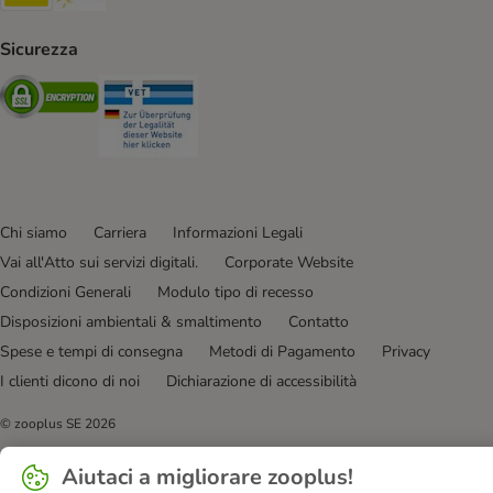
Sicurezza
Security
Security
Chi siamo
Carriera
Informazioni Legali
Vai all'Atto sui servizi digitali.
Corporate Website
Condizioni Generali
Modulo tipo di recesso
Disposizioni ambientali & smaltimento
Contatto
Spese e tempi di consegna
Metodi di Pagamento
Privacy
I clienti dicono di noi
Dichiarazione di accessibilità
© zooplus SE
2026
Aiutaci a migliorare zooplus!