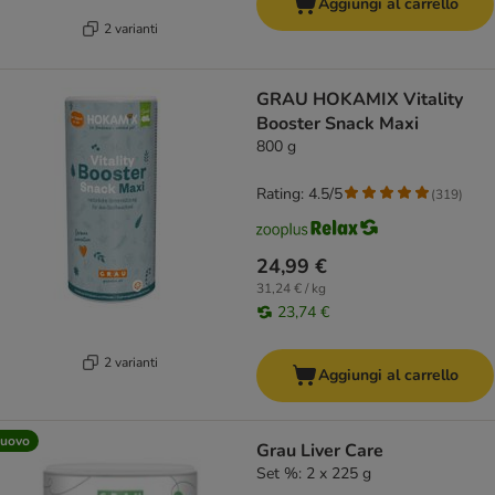
Aggiungi al carrello
2 varianti
GRAU HOKAMIX Vitality
Booster Snack Maxi
800 g
Rating: 4.5/5
(
319
)
24,99 €
31,24 € / kg
23,74 €
2 varianti
Aggiungi al carrello
uovo
Grau Liver Care
Set %: 2 x 225 g