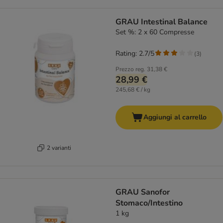
GRAU Intestinal Balance
Set %: 2 x 60 Compresse
Rating: 2.7/5
(
3
)
Prezzo reg.
31,38 €
28,99 €
245,68 € / kg
Aggiungi al carrello
2 varianti
GRAU Sanofor
Stomaco/Intestino
1 kg