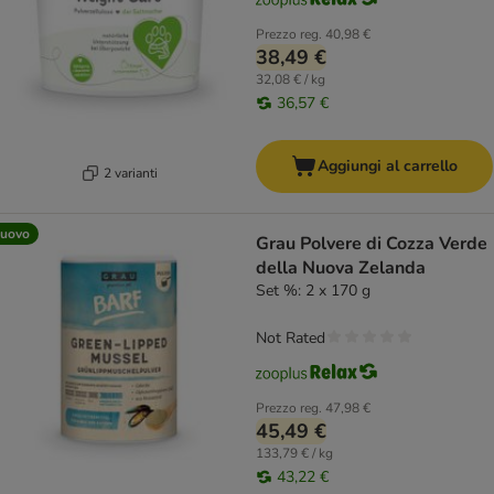
Prezzo reg.
40,98 €
38,49 €
32,08 € / kg
36,57 €
Aggiungi al carrello
2 varianti
uovo
Grau Polvere di Cozza Verde
della Nuova Zelanda
Set %: 2 x 170 g
Not Rated
Prezzo reg.
47,98 €
45,49 €
133,79 € / kg
43,22 €