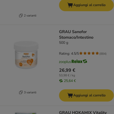
Aggiungi al carrello
2 varianti
GRAU Sanofor
Stomaco/Intestino
500 g
Rating: 4.5/5
(
884
)
26,99 €
53,98 € / kg
25,64 €
3 varianti
Aggiungi al carrello
GRAU HOKAMIX Vitality