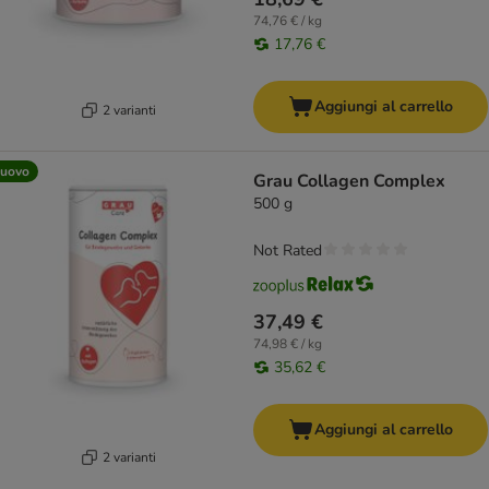
74,76 € / kg
17,76 €
Aggiungi al carrello
2 varianti
uovo
Grau Collagen Complex
500 g
Not Rated
37,49 €
74,98 € / kg
35,62 €
Aggiungi al carrello
2 varianti