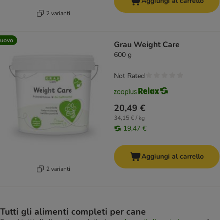
Aggiungi al carrello
2 varianti
uovo
Grau Weight Care
600 g
Not Rated
20,49 €
34,15 € / kg
19,47 €
Aggiungi al carrello
2 varianti
Tutti gli alimenti completi per cane