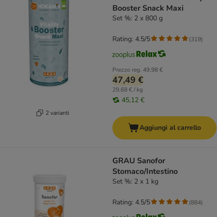
Booster Snack Maxi
Set %: 2 x 800 g
Rating: 4.5/5
(
319
)
Prezzo reg.
49,98 €
47,49 €
29,68 € / kg
45,12 €
2 varianti
Aggiungi al carrello
GRAU Sanofor
Stomaco/Intestino
Set %: 2 x 1 kg
Rating: 4.5/5
(
884
)