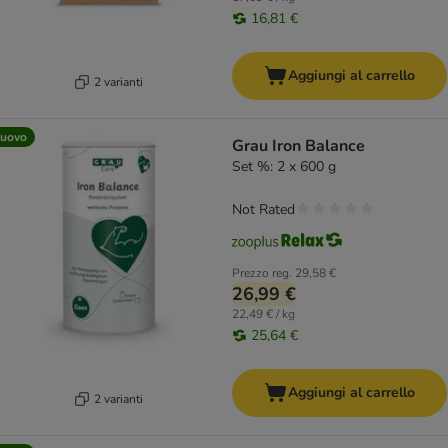
16,81 €
Aggiungi al carrello
2 varianti
uovo
Grau Iron Balance
Set %: 2 x 600 g
Not Rated
Prezzo reg.
29,58 €
26,99 €
22,49 € / kg
25,64 €
Aggiungi al carrello
2 varianti