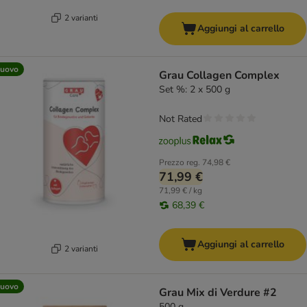
2 varianti
Aggiungi al carrello
uovo
Grau Collagen Complex
Set %: 2 x 500 g
Not Rated
Prezzo reg.
74,98 €
71,99 €
71,99 € / kg
68,39 €
Aggiungi al carrello
2 varianti
uovo
Grau Mix di Verdure #2
500 g