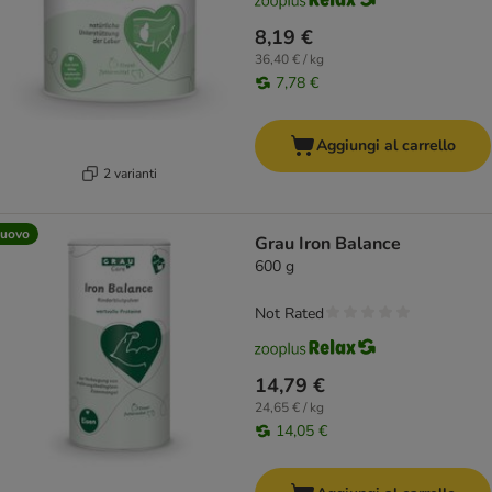
8,19 €
36,40 € / kg
7,78 €
Aggiungi al carrello
2 varianti
uovo
Grau Iron Balance
600 g
Not Rated
14,79 €
24,65 € / kg
14,05 €