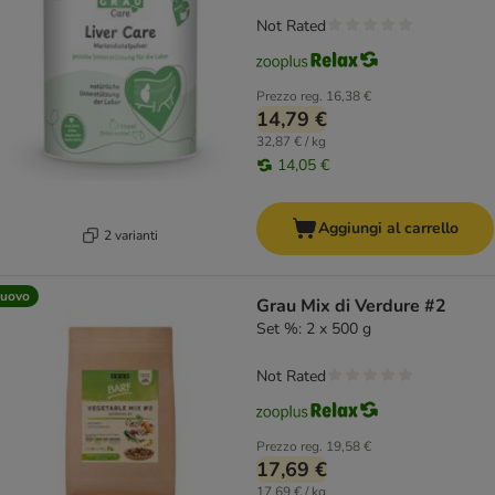
Not Rated
Prezzo reg.
16,38 €
14,79 €
32,87 € / kg
14,05 €
Aggiungi al carrello
2 varianti
uovo
Grau Mix di Verdure #2
Set %: 2 x 500 g
Not Rated
Prezzo reg.
19,58 €
17,69 €
17,69 € / kg