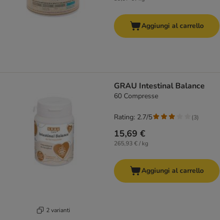
Aggiungi al carrello
GRAU Intestinal Balance
60 Compresse
Rating: 2.7/5
(
3
)
15,69 €
265,93 € / kg
Aggiungi al carrello
2 varianti