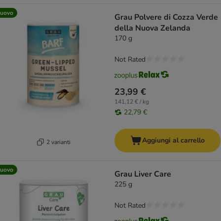
uovo
Grau Polvere di Cozza Verde
della Nuova Zelanda
170 g
Not Rated
23,99 €
141,12 € / kg
22,79 €
Aggiungi al carrello
2 varianti
uovo
Grau Liver Care
225 g
Not Rated