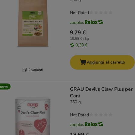
Not Rated
9,79 €
19,58 € / kg
9,30 €
Aggiungi al carrello
2 varianti
uovo
GRAU Devil's Claw Plus per
Cani
250 g
Not Rated
18,69 €