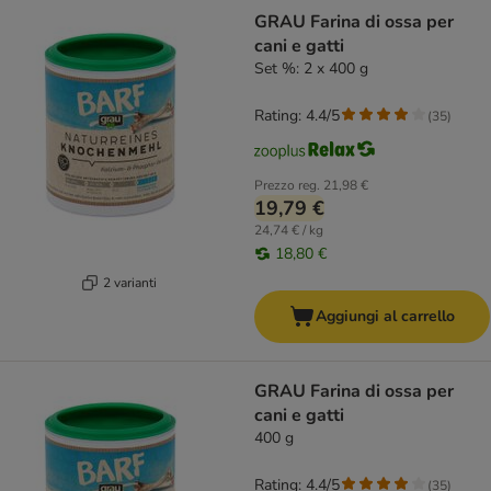
product items have been changed
GRAU Farina di ossa per
cani e gatti
Set %: 2 x 400 g
Rating: 4.4/5
(
35
)
Prezzo reg.
21,98 €
19,79 €
24,74 € / kg
18,80 €
2 varianti
Aggiungi al carrello
GRAU Farina di ossa per
cani e gatti
400 g
Rating: 4.4/5
(
35
)