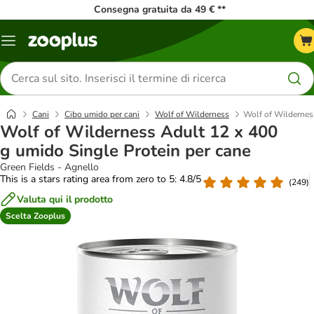
Consegna gratuita da 49 € **
Overview
catalogo
Cerca
prodotti
Cani
Cibo umido per cani
Wolf of Wilderness
Wolf of Wilderness
Wolf of Wilderness Adult 12 x 400
g umido Single Protein per cane
Green Fields - Agnello
This is a stars rating area from zero to 5: 4.8/5
(
249
)
Valuta qui il prodotto
Scelta Zooplus