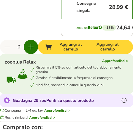
Consegna
28,99 €
singola
24,64 
-15%
Aggiungi al
Aggiungi al
carrello
carrello
Approfondisci >
zooplus Relax
Risparmia il 5% su ogni articolo del tuo abbonamento
gratuito
Gestisci flessibilmente la frequenza di consegna
Modifica, sospendi o cancella quando vuoi
Guadagna 29 zooPunti su questo prodotto
Consegna in 2-4 gg. lav.
Approfondisci >
Resi e rimborsi
Approfondisci >
Compralo con: