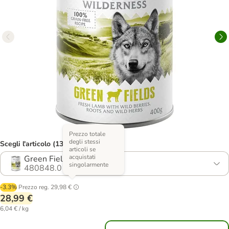
Prezzo totale
degli stessi
Scegli l'articolo (13 varianti)
articoli se
acquistati
Green Fields - Agnello
singolarmente
480848.0
-3.3%
Prezzo reg.
29,98 €
28,99 €
6,04 € / kg