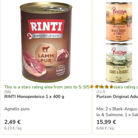
This is a stars rating area from zero to 5: 5/5
This is a stars rating 
(
56
)
(
117
)
RINTI Monoproteico 1 x 400 g
Purizon Original Adu
Agnello puro
Mix: 2 x Black-Angus 
lo & Salmone, 1 x Sa
& Coniglio
2,49 €
15,99 €
6,23 € / kg
6,66 € / kg