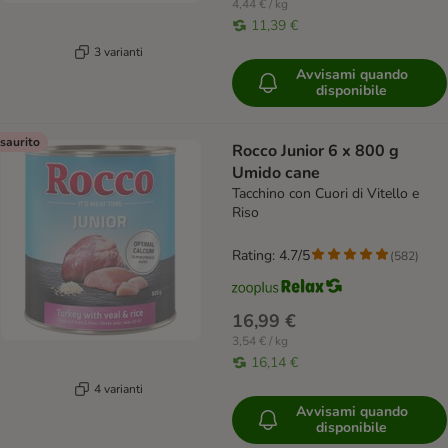
4,44 € / kg
11,39 €
3 varianti
Avvisami quando
disponibile
saurito
Rocco Junior 6 x 800 g
Umido cane
Tacchino con Cuori di Vitello e
Riso
Rating: 4.7/5
(
582
)
16,99 €
3,54 € / kg
16,14 €
4 varianti
Avvisami quando
disponibile