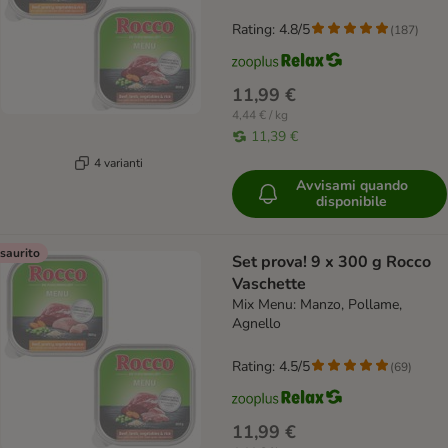
Rating: 4.8/5
(
187
)
11,99 €
4,44 € / kg
11,39 €
4 varianti
Avvisami quando
disponibile
saurito
Set prova! 9 x 300 g Rocco
Vaschette
Mix Menu: Manzo, Pollame,
Agnello
Rating: 4.5/5
(
69
)
11,99 €