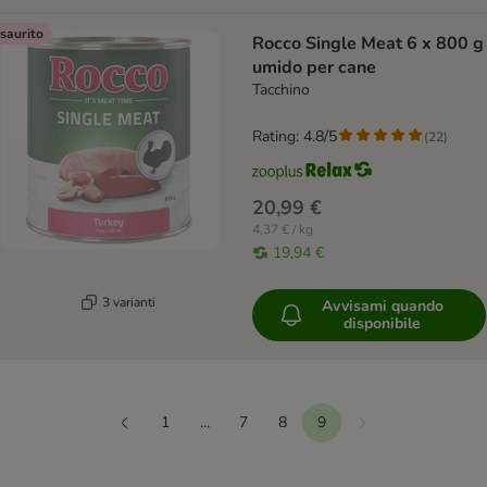
saurito
Rocco Single Meat 6 x 800 g
umido per cane
Tacchino
Rating: 4.8/5
(
22
)
20,99 €
4,37 € / kg
19,94 €
3 varianti
Avvisami quando
disponibile
1
...
7
8
9
Continua
Precedente