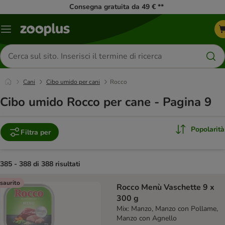
Consegna gratuita da 49 € **
Overview
catalogo
Cerca
prodotti
Cani
Cibo umido per cani
Rocco
Cibo umido Rocco per cane - Pagina 9
Popolarità
Filtra per
385 - 388 di 388 risultati
product items have been changed
saurito
Rocco Menù Vaschette 9 x
300 g
Mix: Manzo, Manzo con Pollame,
Manzo con Agnello