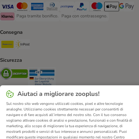
Paga con Visa. Payment Method
Paga con Mastercard. Payment Method
Paga con American Express. Payment Method
Paga con Diners Club. Payment Method
Paga con Postepay. Payment Method
Paga con PayPal. Payment Meth
Paga con Maestro. Paym
Apple Pay Payme
Google P
Paga tramite bonifico.
Paga con contrassegno.
Paga tramite bonifico. Payment Method
Paga con contrassegno. Payment Meth
Klarna Payment Method
Consegna
Poste Italiane. Shipping Method
InPost. Shipping Method
Sicurezza
Security
Security
Aiutaci a migliorare zooplus!
Sul nostro sito web vengono utilizzati cookies, pixel e altre tecnologie
analoghe. Utilizziamo cookies strettamente necessari per consentirti di
Chi siamo
Carriera
Informazioni Legali
navigare e di fare acquisti all’interno del nostro sito. Con il tuo consenso
Vai all'Atto sui servizi digitali.
Corporate Website
vogliamo attivare cookies di analisi e prestazione, funzionali e con finalità di
marketing, allo scopo di migliorare la tua esperienza di navigazione, di
Condizioni Generali
Modulo tipo di recesso
mostrarti prodotti e servizi di tuo interesse e annunci personalizzati. Puoi
Disposizioni ambientali & smaltimento
Contatto
modificare queste impostazioni in qualsiasi momento nel nostro Centro