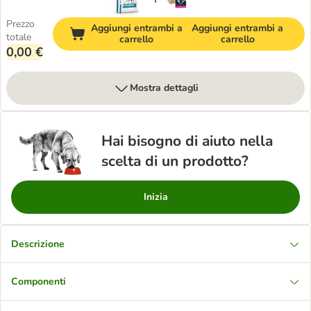
Prezzo
Aggiungi entrambi a
Aggiungi entrambi a
totale
carrello
carrello
0,00 €
Mostra dettagli
Hai bisogno di aiuto nella
scelta di un prodotto?
Inizia
Descrizione
Componenti