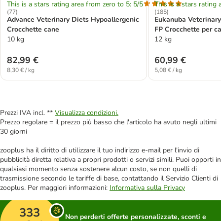
This is a stars rating area from zero to 5: 5/5
This is a stars rating 
(
77
)
(
185
)
Advance Veterinary Diets Hypoallergenic
Eukanuba Veterinary
Crocchette cane
FP Crocchette per ca
10 kg
12 kg
82,99 €
60,99 €
8,30 € / kg
5,08 € / kg
Prezzi IVA incl. **
Visualizza condizioni.
Prezzo regolare = il prezzo più basso che l'articolo ha avuto negli ultimi
30 giorni
zooplus ha il diritto di utilizzare il tuo indirizzo e-mail per l'invio di
pubblicità diretta relativa a propri prodotti o servizi simili. Puoi opporti in
qualsiasi momento senza sostenere alcun costo, se non quelli di
trasmissione secondo le tariffe di base, contattando il Servizio Clienti di
zooplus. Per maggiori informazioni:
Informativa sulla Privacy
333
Non perderti offerte personalizzate, sconti e