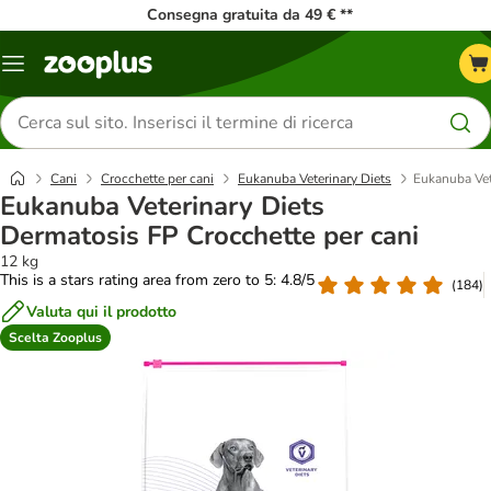
Consegna gratuita da 49 € **
Overview
catalogo
Cerca
prodotti
Cani
Crocchette per cani
Eukanuba Veterinary Diets
Eukanuba Vet
Eukanuba Veterinary Diets
Dermatosis FP Crocchette per cani
12 kg
This is a stars rating area from zero to 5: 4.8/5
(
184
)
Valuta qui il prodotto
Scelta Zooplus