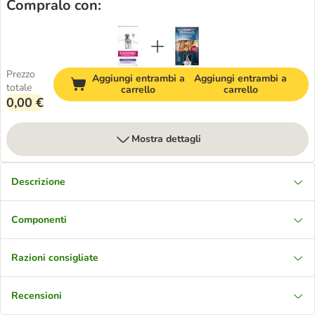
Compralo con:
Prezzo
Aggiungi entrambi a
Aggiungi entrambi a
totale
carrello
carrello
0,00 €
Mostra dettagli
Descrizione
Componenti
Razioni consigliate
Recensioni