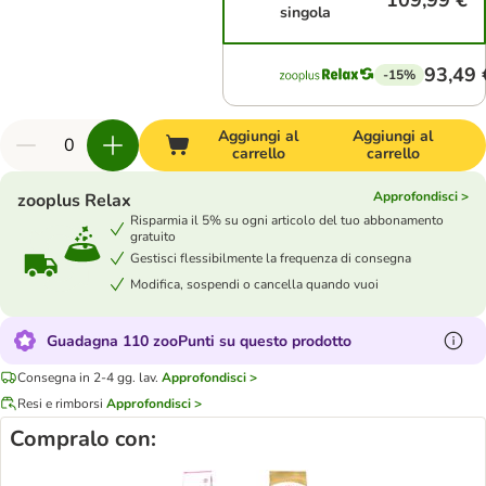
109,99 €
singola
93,49 
-15%
Aggiungi al
Aggiungi al
carrello
carrello
Approfondisci >
zooplus Relax
Risparmia il 5% su ogni articolo del tuo abbonamento
gratuito
Gestisci flessibilmente la frequenza di consegna
Modifica, sospendi o cancella quando vuoi
Guadagna 110 zooPunti su questo prodotto
Consegna in 2-4 gg. lav.
Approfondisci >
Resi e rimborsi
Approfondisci >
Compralo con: