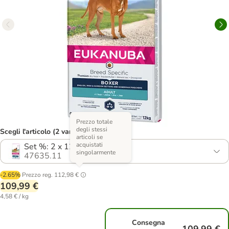
Prezzo totale
degli stessi
Scegli l'articolo (2 varianti)
articoli se
acquistati
Set %: 2 x 12 kg
singolarmente
47635.11
-2.65%
Prezzo reg.
112,98 €
109,99 €
4,58 € / kg
Consegna