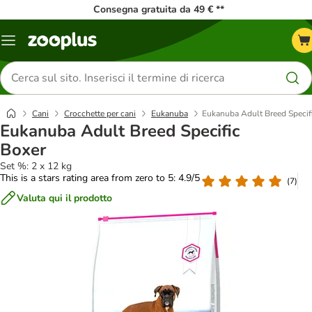
Consegna gratuita da 49 € **
Overview
catalogo
Cerca
prodotti
Cani
Crocchette per cani
Eukanuba
Eukanuba Adult Breed Specif
Eukanuba Adult Breed Specific
Boxer
Set %: 2 x 12 kg
This is a stars rating area from zero to 5: 4.9/5
(
7
)
Valuta qui il prodotto