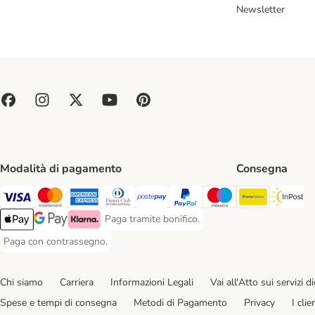
Newsletter
Modalità di pagamento
Consegna
Poste Ital
In
Paga con Visa. Payment Method
Paga con Mastercard. Payment Method
Paga con American Express. Payment Method
Paga con Diners Club. Payment Method
Paga con Postepay. Payment Method
Paga con PayPal. Payment Meth
Paga con Maestro. Paym
Paga tramite bonifico.
Paga tramite bonifico. Payment Method
Apple Pay Payment Method
Google Pay Payment Method
Klarna Payment Method
Paga con contrassegno.
Paga con contrassegno. Payment Method
Chi siamo
Carriera
Informazioni Legali
Vai all'Atto sui servizi dig
Spese e tempi di consegna
Metodi di Pagamento
Privacy
I cli