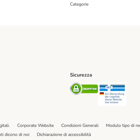
Categorie
Sicurezza
iane. Shipping Method
Post. Shipping Method
Security
Securit
od
ent Method
itali.
Corporate Website
Condizioni Generali
Modulo tipo di r
enti dicono di noi
Dichiarazione di accessibilità