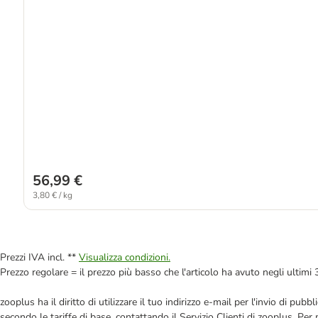
56,99 €
3,80 € / kg
Prezzi IVA incl. **
Visualizza condizioni.
Prezzo regolare = il prezzo più basso che l'articolo ha avuto negli ultimi 
zooplus ha il diritto di utilizzare il tuo indirizzo e-mail per l'invio di pu
secondo le tariffe di base, contattando il Servizio Clienti di zooplus. Per