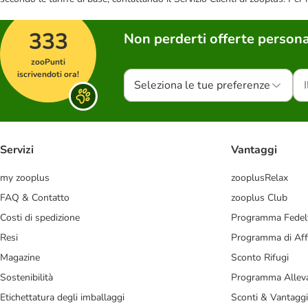
333
Non perderti offerte persona
zooPunti
iscrivendoti ora!
Seleziona le tue preferenze
Servizi
Vantaggi
my zooplus
zooplusRelax
FAQ & Contatto
zooplus Club
Costi di spedizione
Programma Fedel
Resi
Programma di Affi
Magazine
Sconto Rifugi
Sostenibilità
Programma Alleva
Etichettatura degli imballaggi
Sconti & Vantaggi