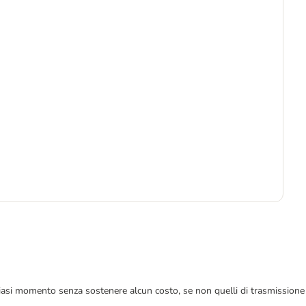
5
5,4
 qualsiasi momento senza sostenere alcun costo, se non quelli di trasmissione