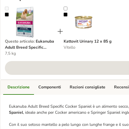
Eukanuba Adult Breed Specific Cocker Spaniel
Kattovit Urinary 12 x 85 g
Questo articolo
:
Eukanuba
Kattovit Urinary 12 x 85 g
Adult Breed Specific
Vitello
Cocker Spaniel
7,5 kg
Descrizione
Componenti
Razioni consigliate
Recensi
Eukanuba Adult Breed Specific Cocker Spaniel è un alimento secco, 
Spaniel
, ideale anche per Cocker americano e Springer Spaniel ingle
Con il suo setoso mantello a pelo lungo con lunghe frange e il suo 