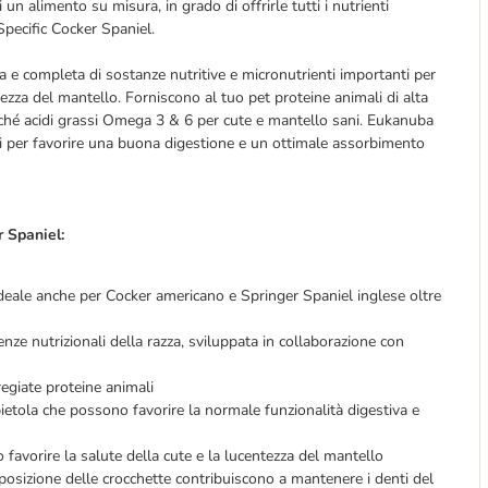
n alimento su misura, in grado di offrirle tutti i nutrienti
pecific Cocker Spaniel.
ta e completa di sostanze nutritive e micronutrienti importanti per
lezza del mantello. Forniscono al tuo pet proteine animali di alta
nché acidi grassi Omega 3 & 6 per cute e mantello sani. Eukanuba
ici per favorire una buona digestione e un ottimale assorbimento
r Spaniel:
, ideale anche per Cocker americano e Springer Spaniel inglese oltre
nze nutrizionali della razza, sviluppata in collaborazione con
egiate proteine animali
bietola che possono favorire la normale funzionalità digestiva e
vorire la salute della cute e la lucentezza del mantello
posizione delle crocchette contribuiscono a mantenere i denti del