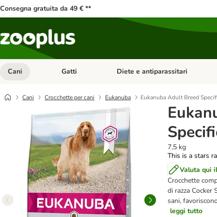
Consegna gratuita da 49 € **
Cani
Gatti
Diete e antiparassitari
Apri Menu Categoria: Cani
Apri Menu Categoria: Gatti
Cani
Crocchette per cani
Eukanuba
Eukanuba Adult Breed Specif
Eukanu
Specif
7,5 kg
This is a stars r
Valuta qui i
Crocchette compl
di razza Cocker 
sani, favoriscon
leggi tutto