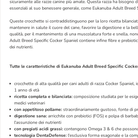
sicuramente alle razze canine più amate. Questa razza ha bisogno di u
essenziali al suo benessere generale, come Eukanuba Adult Breed S
Queste crocchette si contraddistinguono per la loro ricetta bilancia
mantenere in salute il cuore del cane, favorire la digestione e la bel
qualità, per il mantenimento di una muscolatura forte e snella, no
Adult Breed Specific Cocker Spaniel contiene infine fibre e prebiot
dei nutrienti.
Tutte le caratteristiche di Eukanuba Adult Breed Specific Cocke
crocchette di alta qualità per cani adulti di razza Cocker Spaniel
1 anno di età
ricetta completa e bilanciata:
composizione studiata per le esige
medici veterinari
con appetitoso pollame:
straordinariamente gustoso, fonte di pr
digestione sana:
arricchite con prebiotici (FOS) e polpa di barba
l'assunzione dei nutrienti
con pregiati acidi grassi:
contengono Omega 3 & 6 che possono fa
tecnologia
DentaDefense:
l'esclusiva forma esagonale e la com