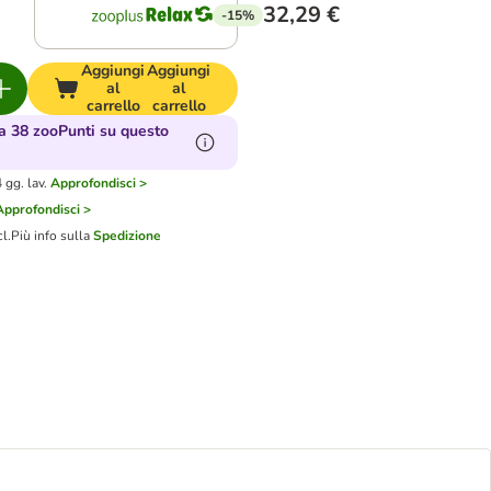
32,29 €
-15%
Aggiungi
Aggiungi
al
al
carrello
carrello
 38 zooPunti su questo
gg. lav.
Approfondisci >
Approfondisci >
cl.
Più info sulla
Spedizione