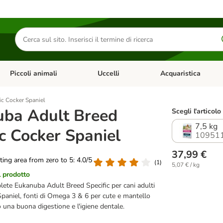
Cerca
prodotti
Piccoli animali
Uccelli
Acquaristica
Apri Menu Categoria: Diete e antiparassitari
Apri Menu Categoria: Piccoli animali
Apri Menu Categoria: U
ic Cocker Spaniel
ba Adult Breed
Scegli l'articolo
7,5 kg
ic Cocker Spaniel
10951
37,99 €
ating area from zero to 5: 4.0/5
(
1
)
5,07 € / kg
l prodotto
ete Eukanuba Adult Breed Specific per cani adulti
Spaniel, fonti di Omega 3 & 6 per cute e mantello
o una buona digestione e l'igiene dentale.