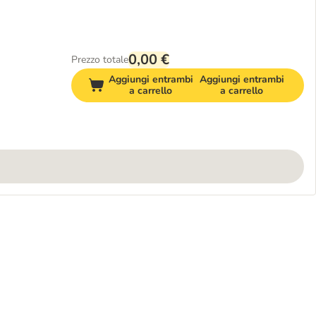
0,00 €
Prezzo totale
Aggiungi entrambi
Aggiungi entrambi
a carrello
a carrello