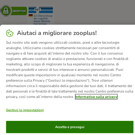
Security
Security
Aiutaci a migliorare zooplus!
Sul nostro sito web vengono utilizzati cookies, pixel e altre tecnologie
Chi siamo
Carriera
Informazioni Legali
analoghe. Utilizziamo cookies strettamente necessari per consentirti di
navigare e di fare acquisti all’interno del nostro sito. Con il tuo consenso
Vai all'Atto sui servizi digitali.
Corporate Website
vogliamo attivare cookies di analisi e prestazione, funzionali e con finalità di
Condizioni Generali
Modulo tipo di recesso
marketing, allo scopo di migliorare la tua esperienza di navigazione, di
mostrarti prodotti e servizi di tuo interesse e annunci personalizzati. Puoi
Disposizioni ambientali & smaltimento
Contatto
modificare queste impostazioni in qualsiasi momento nel nostro Centro
Spese e tempi di consegna
Metodi di Pagamento
Privacy
preferenze sulla Privacy (“Gestisci le impostazioni”). Trovi ulteriori
informazioni circa il responsabile della gestione dei tuoi dati, il trattamento dei
I clienti dicono di noi
Dichiarazione di accessibilità
dati personali e le finalità di tale trattamento nel nostro Centro preferenze sulla
privacy, così come all’interno della nostra
Informativa sulla privacy
© zooplus SE
2026
Gestisci le impostazioni
Accetta e prosegui