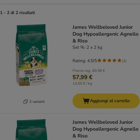
1 - 2 di 2 risultati
product items have been changed
James Wellbeloved Junior
Dog Hypoallergenic Agnello
& Riso
Set %: 2 x 2 kg
Rating: 4.5/5
(
2
)
Prezzo reg.
60,98 €
57,99 €
14,50 € / kg
Aggiungi al carrello
2 varianti
James Wellbeloved Junior
Dog Hypoallergenic Agnello
& Riso