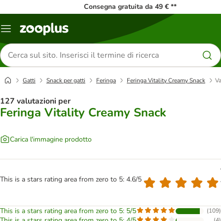
Consegna gratuita da 49 € **
Overview
catalogo
Cerca
prodotti
Gatti
Snack per gatti
Feringa
Feringa Vitality Creamy Snack
Va
127 valutazioni per
Feringa Vitality Creamy Snack
Carica l'immagine prodotto
This is a stars rating area from zero to 5: 4.6/5
This is a stars rating area from zero to 5: 5/5
(
109
)
This is a stars rating area from zero to 5: 4/5
(
4
)