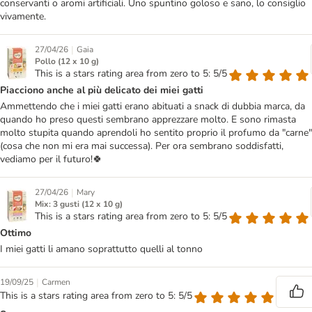
conservanti o aromi artificiali. Uno spuntino goloso e sano, lo consiglio
vivamente.
|
27/04/26
Gaia
Pollo (12 x 10 g)
This is a stars rating area from zero to 5: 5/5
Piacciono anche al più delicato dei miei gatti
Ammettendo che i miei gatti erano abituati a snack di dubbia marca, da
quando ho preso questi sembrano apprezzare molto. E sono rimasta
molto stupita quando aprendoli ho sentito proprio il profumo da "carne"
(cosa che non mi era mai successa). Per ora sembrano soddisfatti,
vediamo per il futuro!🍀
|
27/04/26
Mary
Mix: 3 gusti (12 x 10 g)
This is a stars rating area from zero to 5: 5/5
Ottimo
I miei gatti li amano soprattutto quelli al tonno
|
19/09/25
Carmen
This is a stars rating area from zero to 5: 5/5