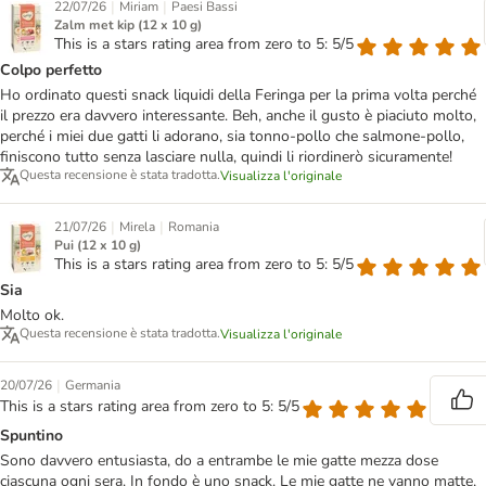
|
|
22/07/26
Miriam
Paesi Bassi
Zalm met kip (12 x 10 g)
This is a stars rating area from zero to 5: 5/5
Colpo perfetto
Ho ordinato questi snack liquidi della Feringa per la prima volta perché
il prezzo era davvero interessante. Beh, anche il gusto è piaciuto molto,
perché i miei due gatti li adorano, sia tonno-pollo che salmone-pollo,
finiscono tutto senza lasciare nulla, quindi li riordinerò sicuramente!
Questa recensione è stata tradotta.
Visualizza l'originale
|
|
21/07/26
Mirela
Romania
Pui (12 x 10 g)
This is a stars rating area from zero to 5: 5/5
Sia
Molto ok.
Questa recensione è stata tradotta.
Visualizza l'originale
|
20/07/26
Germania
This is a stars rating area from zero to 5: 5/5
Spuntino
Sono davvero entusiasta, do a entrambe le mie gatte mezza dose
ciascuna ogni sera. In fondo è uno snack. Le mie gatte ne vanno matte,