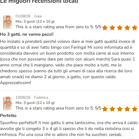
Le migliori recensioni locali
|
01/08/26
Gaia
Mix: 3 gusti (12 x 10 g)
This is a stars rating area from zero to 5: 5/5
Ho 3 gatti, ne vanno pazzi!
Ho iniziato a prenderli perché volevo dare ai miei gatti qualità invece di
quantità e so di aver fatto bingo con Feringa! Mi sono informata ed è
considerata davvero un buon prodotto con molta carne al suo interno
(cosa che non possiamo dare per certo con alcuni marchi) Sarà quasi 1
anno ormai che li mangiano, vedo che piace molto a tutti, me lo
chiedono spesso (vanno da tutti gli umani di casa alla ricerca dei loro
amati snack) ne diamo 2 al giorno, a gatto, con questo caldo.
Apprezzatissimi!
|
10/06/26
Federica
Mix: 3 gusti (12 x 10 g)
This is a stars rating area from zero to 5: 5/5
Perfetto
Spunfino perfetto!!! Il mio gatto li ama tantissimo, ora che arriva il caldo
avvolte gle li congelo 3 o 4 gli li spezzo che li do nella ciotolina cosi si
rinfresca. Poi una cosa che io adoro che non ha zuccheri, cereali,