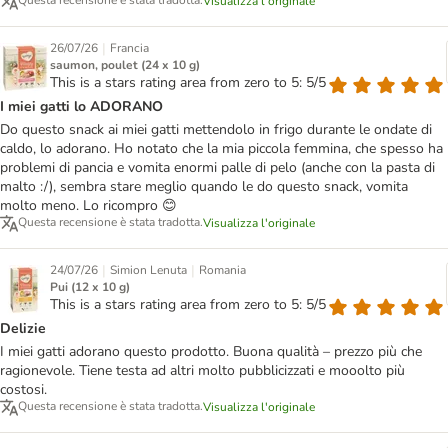
Questa recensione è stata tradotta.
Visualizza l'originale
|
26/07/26
Francia
saumon, poulet (24 x 10 g)
This is a stars rating area from zero to 5: 5/5
I miei gatti lo ADORANO
Do questo snack ai miei gatti mettendolo in frigo durante le ondate di
caldo, lo adorano. Ho notato che la mia piccola femmina, che spesso ha
problemi di pancia e vomita enormi palle di pelo (anche con la pasta di
malto :/), sembra stare meglio quando le do questo snack, vomita
molto meno. Lo ricompro 😊
Questa recensione è stata tradotta.
Visualizza l'originale
|
|
24/07/26
Simion Lenuta
Romania
Pui (12 x 10 g)
This is a stars rating area from zero to 5: 5/5
Delizie
I miei gatti adorano questo prodotto. Buona qualità – prezzo più che
ragionevole. Tiene testa ad altri molto pubblicizzati e mooolto più
costosi.
Questa recensione è stata tradotta.
Visualizza l'originale