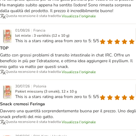
Ha mangiato subito appena ha sentito l’odore! Sono rimasta sorpresa
dalla qualità del prodotto. Il prezzo è incredibilmente buono!
Questa recensione è stata tradotta.
Visualizza l'originale
|
01/08/26
Francia
lot mixte : 3 variétés (12 x 10 g)
This is a stars rating area from zero to 5: 5/5
TOP
Gatto con grossi problemi di transito intestinale in chat IRC. Offre un
beneficio in più per l’idratazione, e ottima idea aggiungere il psyllium. Il
mio gatto va matto per questi snack.
Questa recensione è stata tradotta.
Visualizza l'originale
|
30/07/26
Polonia
Pakiet mieszany (3 smaki), 12 x 10 g
This is a stars rating area from zero to 5: 5/5
Snack cremosi Feringa
Davvero una quantità sorprendentemente buona per il prezzo. Uno degli
snack preferiti del mio gatto.
Questa recensione è stata tradotta.
Visualizza l'originale