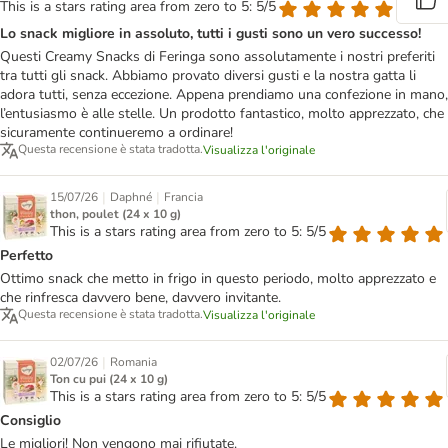
This is a stars rating area from zero to 5: 5/5
Lo snack migliore in assoluto, tutti i gusti sono un vero successo!
Questi Creamy Snacks di Feringa sono assolutamente i nostri preferiti
tra tutti gli snack. Abbiamo provato diversi gusti e la nostra gatta li
adora tutti, senza eccezione. Appena prendiamo una confezione in mano,
l’entusiasmo è alle stelle. Un prodotto fantastico, molto apprezzato, che
sicuramente continueremo a ordinare!
Questa recensione è stata tradotta.
Visualizza l'originale
|
|
15/07/26
Daphné
Francia
thon, poulet (24 x 10 g)
This is a stars rating area from zero to 5: 5/5
Perfetto
Ottimo snack che metto in frigo in questo periodo, molto apprezzato e
che rinfresca davvero bene, davvero invitante.
Questa recensione è stata tradotta.
Visualizza l'originale
|
02/07/26
Romania
Ton cu pui (24 x 10 g)
This is a stars rating area from zero to 5: 5/5
Consiglio
Le migliori! Non vengono mai rifiutate.