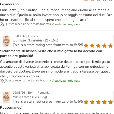
Lo adorano
I miei gatti (uno Kurilian, uno europeo) mangiano quello al salmone a
due a due. Quello al pollo invece non lo assaggia nessuno dei due. Ora
ho ordinato quello al tonno, spero che quello gli piacerà.
Questa recensione è stata tradotta.
Visualizza l'originale
|
06/08/26
Francia
lot mixte : 3 variétés (12 x 10 g)
This is a stars rating area from zero to 5: 5/5
Sicuramente delizioso, visto che il mio gatto lo ha accolto con
particolare golosità!
Già amante di diverse leccornie cremose dello stesso tipo, il mio gatto
accoglie questa varietà di snack creata da Feringa con un entusiasmo
davvero particolare. Devo persino moderare il suo interesse per questi
stick, che chiede a coppie...
Questa recensione è stata tradotta.
Visualizza l'originale
|
|
02/08/26
Boni
Romania
Mix: 3 arome (12 x 10 g)
This is a stars rating area from zero to 5: 5/5
Raccomando!
Ho comprato questo per la mia gatta persiana per vedere se le piaceva.