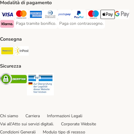
Modalità di pagamento
Paga con Visa. Payment Method
Paga con Mastercard. Payment Method
Paga con American Express. Payment Method
Paga con Diners Club. Payment Method
Paga con Postepay. Payment Method
Paga con PayPal. Payment Meth
Paga con Maestro. Paym
Apple Pay Payme
Google P
Paga tramite bonifico.
Paga con contrassegno.
Paga tramite bonifico. Payment Method
Paga con contrassegno. Payment Meth
Klarna Payment Method
Consegna
Poste Italiane. Shipping Method
InPost. Shipping Method
Sicurezza
Security
Security
Chi siamo
Carriera
Informazioni Legali
Vai all'Atto sui servizi digitali.
Corporate Website
Condizioni Generali
Modulo tipo di recesso