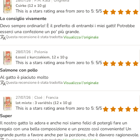
|
|
28/07/26
P.M. Kata
Ungheria
Csirke (12 x 10 g)
This is a stars rating area from zero to 5: 5/5
Lo consiglio vivamente
Devo sempre ordinarlo! È il preferito di entrambi i miei gatti! Potrebbe
esserci una confezione un po' più grande.
Questa recensione è stata tradotta.
Visualizza l'originale
|
28/07/26
Polonia
Łosoś z kurczakiem, 12 x 10 g
This is a stars rating area from zero to 5: 5/5
Salmone con pollo
Al gatto è piaciuto molto
Questa recensione è stata tradotta.
Visualizza l'originale
|
|
27/07/26
Cloé
Francia
lot mixte : 3 variétés (12 x 10 g)
This is a stars rating area from zero to 5: 5/5
Super
Il nostro gatto lo adora e anche noi siamo felici di potergli fare un
regalo con una bella composizione e un prezzo così conveniente! Un
grande punto a favore anche per la porzione, che è davvero ragionevole.