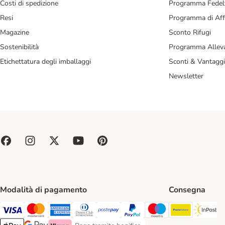
Costi di spedizione
Programma Fedel
Resi
Programma di Affi
Magazine
Sconto Rifugi
Sostenibilità
Programma Alleva
Etichettatura degli imballaggi
Sconti & Vantaggi
Newsletter
Modalità di pagamento
Consegna
Poste Ital
In
Paga con Visa. Payment Method
Paga con Mastercard. Payment Method
Paga con American Express. Payment Method
Paga con Diners Club. Payment Method
Paga con Postepay. Payment Method
Paga con PayPal. Payment Meth
Paga con Maestro. Paym