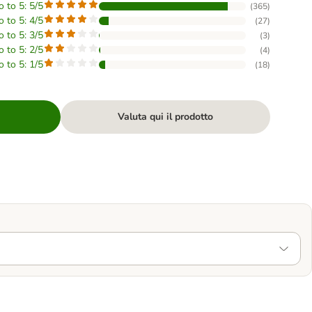
o to 5: 5/5
(
365
)
o to 5: 4/5
(
27
)
o to 5: 3/5
(
3
)
o to 5: 2/5
(
4
)
o to 5: 1/5
(
18
)
Valuta qui il prodotto