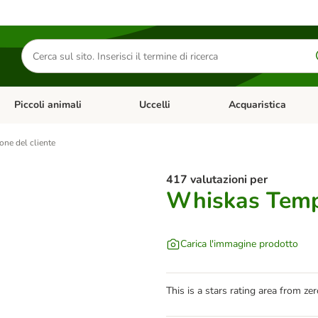
Cerca
prodotti
Piccoli animali
Uccelli
Acquaristica
Apri Menu Categoria: Diete e antiparassitari
Apri Menu Categoria: Piccoli animali
Apri Menu Categoria: U
one del cliente
417 valutazioni per
Whiskas Temp
Carica l'immagine prodotto
This is a stars rating area from zer