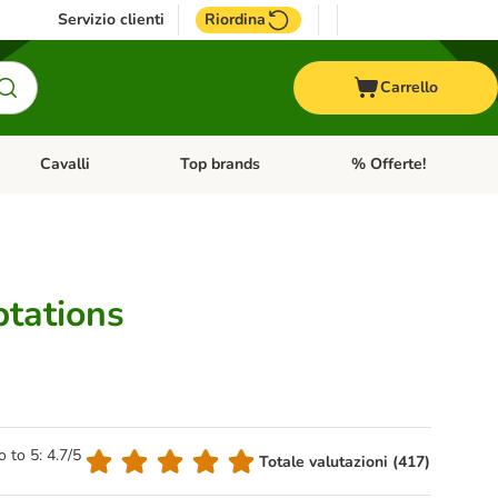
Servizio clienti
Riordina
Carrello
Cavalli
Top brands
% Offerte!
ccelli
Apri Menu Categoria: Acquaristica
Apri Menu Categoria: Cavalli
Apri Menu Categoria: T
tations
o to 5: 4.7/5
Totale valutazioni (417)