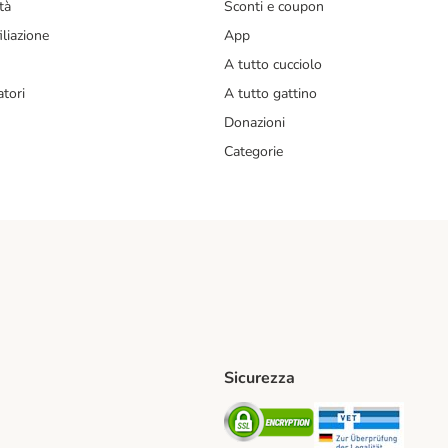
tà
Sconti e coupon
liazione
App
A tutto cucciolo
tori
A tutto gattino
Donazioni
Categorie
Sicurezza
iane. Shipping Method
Post. Shipping Method
Security
Securit
od
ent Method