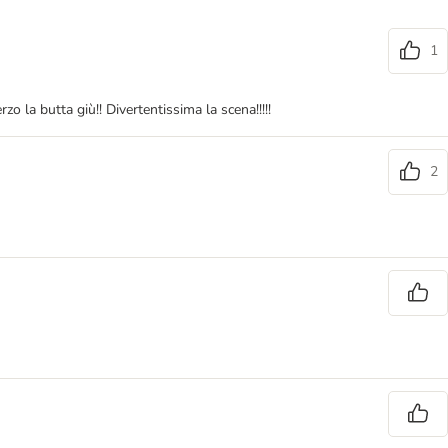
1
zo la butta giù!! Divertentissima la scena!!!!!
2