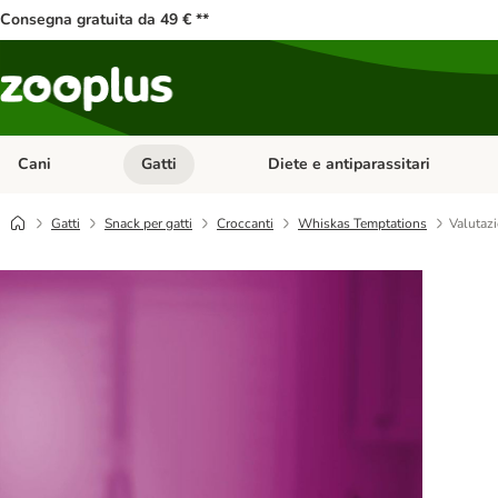
Consegna gratuita da 49 € **
Cani
Gatti
Diete e antiparassitari
Apri Menu Categoria: Cani
Apri Menu Categoria: Gatti
Gatti
Snack per gatti
Croccanti
Whiskas Temptations
Valutazi