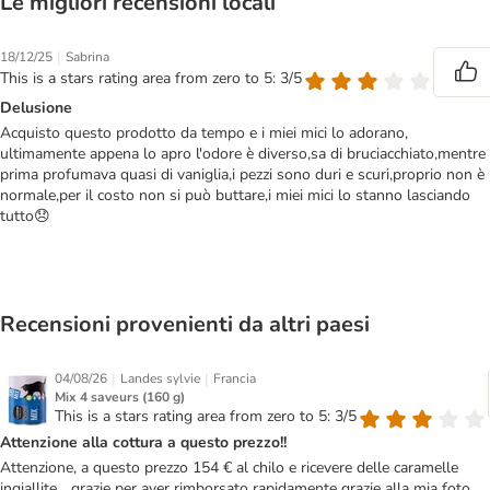
Le migliori recensioni locali
|
18/12/25
Sabrina
This is a stars rating area from zero to 5: 3/5
Delusione
Acquisto questo prodotto da tempo e i miei mici lo adorano,
ultimamente appena lo apro l'odore è diverso,sa di bruciacchiato,mentre
prima profumava quasi di vaniglia,i pezzi sono duri e scuri,proprio non è
normale,per il costo non si può buttare,i miei mici lo stanno lasciando
tutto😞
Recensioni provenienti da altri paesi
|
|
04/08/26
Landes sylvie
Francia
Mix 4 saveurs (160 g)
This is a stars rating area from zero to 5: 3/5
Attenzione alla cottura a questo prezzo!!
Attenzione, a questo prezzo 154 € al chilo e ricevere delle caramelle
ingiallite... grazie per aver rimborsato rapidamente grazie alla mia foto.