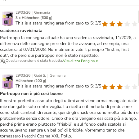
|
29/03/26
Germania
3 x Hühnchen (600 g)
This is a stars rating area from zero to 5: 3/5
scadenza ravvicinata
Purtroppo la consegna attuale ha una scadenza ravvicinata, 11/2026, a
differenza delle consegne precedenti che avevano, ad esempio, una
scadenza al 07/01/2028. Normalmente vale il principio "first in, first
out", che però qui purtroppo non è stato rispettato.
Questa recensione è stata tradotta.
Visualizza l'originale
|
|
29/03/26
Gabi S.
Germania
Hühnchen (200 g)
This is a stars rating area from zero to 5: 3/5
Purtroppo non è più così buono
Il nostro preferito assoluto degli ultimi anni viene ormai mangiato dalle
mie due gatte solo controvoglia. La ricetta o il metodo di produzione
sono stati cambiati di recente, quindi gli snack ora sono molto più duri e
praticamente senza odore. Credo che ora vengano essiccati più a lungo,
perché prima erano piuttosto “friabili” e sul fondo della scatola si
accumulavano sempre un bel po’ di briciole. Vorremmo tanto che
tornassero i vecchi Cosma XXL Pollo.