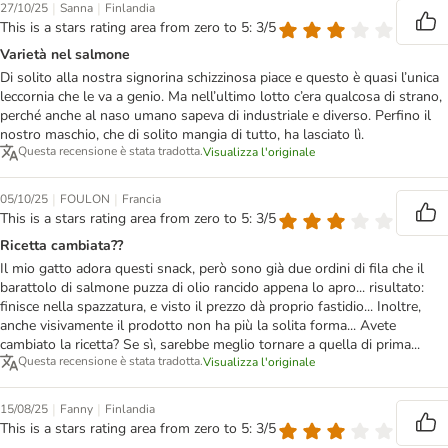
|
|
27/10/25
Sanna
Finlandia
This is a stars rating area from zero to 5: 3/5
Varietà nel salmone
Di solito alla nostra signorina schizzinosa piace e questo è quasi l’unica
leccornia che le va a genio. Ma nell’ultimo lotto c’era qualcosa di strano,
perché anche al naso umano sapeva di industriale e diverso. Perfino il
nostro maschio, che di solito mangia di tutto, ha lasciato lì.
Questa recensione è stata tradotta.
Visualizza l'originale
|
|
05/10/25
FOULON
Francia
This is a stars rating area from zero to 5: 3/5
Ricetta cambiata??
Il mio gatto adora questi snack, però sono già due ordini di fila che il
barattolo di salmone puzza di olio rancido appena lo apro... risultato:
finisce nella spazzatura, e visto il prezzo dà proprio fastidio... Inoltre,
anche visivamente il prodotto non ha più la solita forma... Avete
cambiato la ricetta? Se sì, sarebbe meglio tornare a quella di prima...
Questa recensione è stata tradotta.
Visualizza l'originale
|
|
15/08/25
Fanny
Finlandia
This is a stars rating area from zero to 5: 3/5