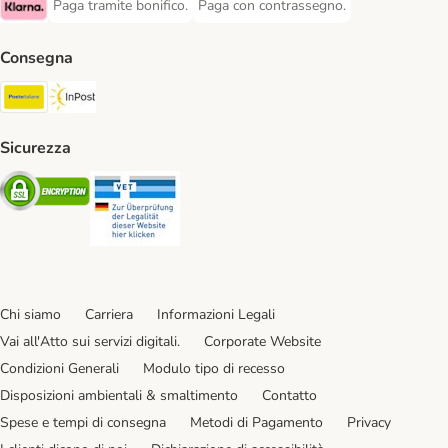
Paga tramite bonifico.
Paga con contrassegno.
Paga tramite bonifico. Payment Method
Paga con contrassegno. Payment Meth
Klarna Payment Method
Consegna
Poste Italiane. Shipping Method
InPost. Shipping Method
Sicurezza
Security
Security
Chi siamo
Carriera
Informazioni Legali
Vai all'Atto sui servizi digitali.
Corporate Website
Condizioni Generali
Modulo tipo di recesso
Disposizioni ambientali & smaltimento
Contatto
Spese e tempi di consegna
Metodi di Pagamento
Privacy