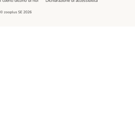
I clienti dicono di noi
Dichiarazione di accessibilità
© zooplus SE
2026