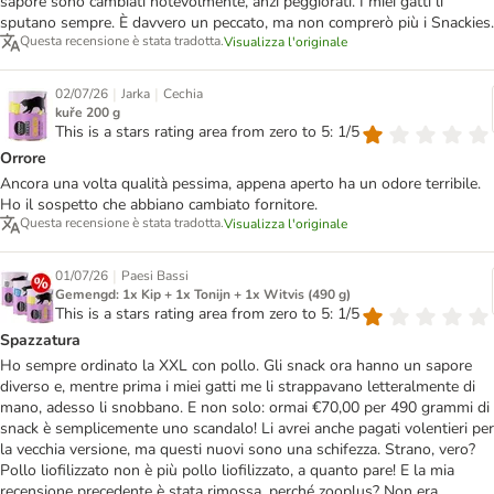
sapore sono cambiati notevolmente, anzi peggiorati. I miei gatti li
sputano sempre. È davvero un peccato, ma non comprerò più i Snackies.
Questa recensione è stata tradotta.
Visualizza l'originale
|
|
02/07/26
Jarka
Cechia
kuře 200 g
This is a stars rating area from zero to 5: 1/5
Orrore
Ancora una volta qualità pessima, appena aperto ha un odore terribile.
Ho il sospetto che abbiano cambiato fornitore.
Questa recensione è stata tradotta.
Visualizza l'originale
|
01/07/26
Paesi Bassi
Gemengd: 1x Kip + 1x Tonijn + 1x Witvis (490 g)
This is a stars rating area from zero to 5: 1/5
Spazzatura
Ho sempre ordinato la XXL con pollo. Gli snack ora hanno un sapore
diverso e, mentre prima i miei gatti me li strappavano letteralmente di
mano, adesso li snobbano. E non solo: ormai €70,00 per 490 grammi di
snack è semplicemente uno scandalo! Li avrei anche pagati volentieri per
la vecchia versione, ma questi nuovi sono una schifezza. Strano, vero?
Pollo liofilizzato non è più pollo liofilizzato, a quanto pare! E la mia
recensione precedente è stata rimossa, perché zooplus? Non era