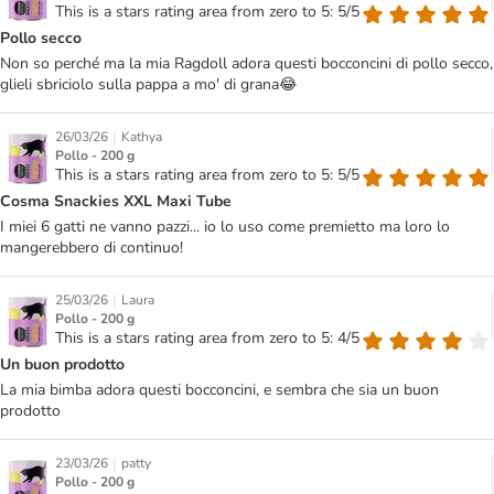
This is a stars rating area from zero to 5: 5/5
Pollo secco
Non so perché ma la mia Ragdoll adora questi bocconcini di pollo secco,
glieli sbriciolo sulla pappa a mo' di grana😂
|
26/03/26
Kathya
Pollo - 200 g
This is a stars rating area from zero to 5: 5/5
Cosma Snackies XXL Maxi Tube
I miei 6 gatti ne vanno pazzi... io lo uso come premietto ma loro lo
mangerebbero di continuo!
|
25/03/26
Laura
Pollo - 200 g
This is a stars rating area from zero to 5: 4/5
Un buon prodotto
La mia bimba adora questi bocconcini, e sembra che sia un buon
prodotto
|
23/03/26
patty
Pollo - 200 g