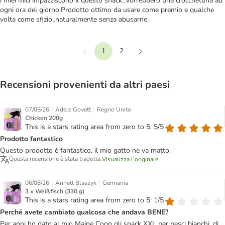
i miei mici impazziscono x questo snack...vorrebbero una crocchettina ad
ogni ora del giorno.Prodotto ottimo da usare come premio e qualche
volta come sfizio..naturalmente senza abusarne.
1
2
Precedente
Continua
Recensioni provenienti da altri paesi
|
|
07/08/26
Adele Govett
Regno Unito
Chicken 200g
This is a stars rating area from zero to 5: 5/5
Prodotto fantastico
Questo prodotto è fantastico, il mio gatto ne va matto.
Questa recensione è stata tradotta.
Visualizza l'originale
|
|
06/08/26
Annett Blaszyk
Germania
3 x Weißfisch (330 g)
This is a stars rating area from zero to 5: 1/5
Perché avete cambiato qualcosa che andava BENE?
Per anni ho dato al mio Maine Coon gli snack XXL per pesci bianchi, di