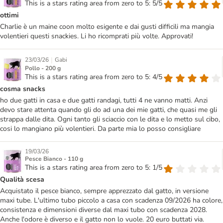
This is a stars rating area from zero to 5: 5/5
ottimi
Charlie è un maine coon molto esigente e dai gusti difficili ma mangia
volentieri questi snackies. Li ho ricomprati più volte. Approvati!
|
23/03/26
Gabi
Pollo - 200 g
This is a stars rating area from zero to 5: 4/5
cosma snacks
ho due gatti in casa e due gatti randagi, tutti 4 ne vanno matti. Anzi
devo stare attenta quando gli do ad una dei mie gatti, che quasi me gli
strappa dalle dita. Ogni tanto gli sciaccio con le dita e lo metto sul cibo,
cosi lo mangiano più volentieri. Da parte mia lo posso consigliare
19/03/26
Pesce Bianco - 110 g
This is a stars rating area from zero to 5: 1/5
Qualità scesa
Acquistato il pesce bianco, sempre apprezzato dal gatto, in versione
maxi tube. L'ultimo tubo piccolo a casa con scadenza 09/2026 ha colore,
consistenza e dimensioni diverse dal maxi tubo con scadenza 2028.
Anche l'odore è diverso e il gatto non lo vuole. 20 euro buttati via.