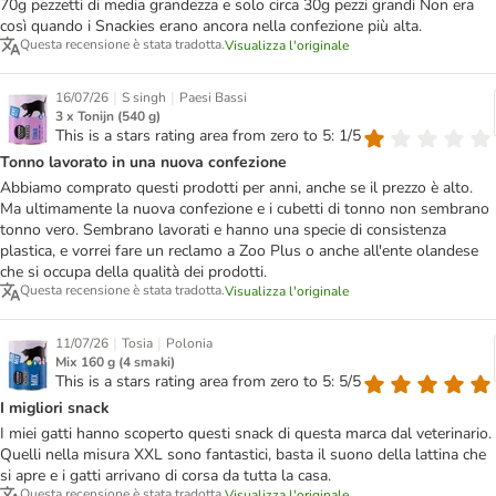
70g pezzetti di media grandezza e solo circa 30g pezzi grandi Non era
così quando i Snackies erano ancora nella confezione più alta.
Questa recensione è stata tradotta.
Visualizza l'originale
|
|
16/07/26
S singh
Paesi Bassi
3 x Tonijn (540 g)
This is a stars rating area from zero to 5: 1/5
Tonno lavorato in una nuova confezione
Abbiamo comprato questi prodotti per anni, anche se il prezzo è alto.
Ma ultimamente la nuova confezione e i cubetti di tonno non sembrano
tonno vero. Sembrano lavorati e hanno una specie di consistenza
plastica, e vorrei fare un reclamo a Zoo Plus o anche all'ente olandese
che si occupa della qualità dei prodotti.
Questa recensione è stata tradotta.
Visualizza l'originale
|
|
11/07/26
Tosia
Polonia
Mix 160 g (4 smaki)
This is a stars rating area from zero to 5: 5/5
I migliori snack
I miei gatti hanno scoperto questi snack di questa marca dal veterinario.
Quelli nella misura XXL sono fantastici, basta il suono della lattina che
si apre e i gatti arrivano di corsa da tutta la casa.
Questa recensione è stata tradotta.
Visualizza l'originale