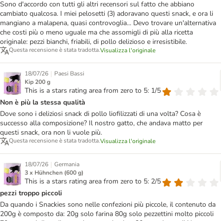
Sono d'accordo con tutti gli altri recensori sul fatto che abbiano
cambiato qualcosa. I miei pelosetti (3) adoravano questi snack, e ora li
mangiano a malapena, quasi controvoglia... Devo trovare un'alternativa
che costi più o meno uguale ma che assomigli di più alla ricetta
originale: pezzi bianchi, friabili, di pollo delizioso e irresistibile.
Questa recensione è stata tradotta.
Visualizza l'originale
|
18/07/26
Paesi Bassi
Kip 200 g
This is a stars rating area from zero to 5: 1/5
Non è più la stessa qualità
Dove sono i deliziosi snack di pollo liofilizzati di una volta? Cosa è
successo alla composizione? Il nostro gatto, che andava matto per
questi snack, ora non li vuole più.
Questa recensione è stata tradotta.
Visualizza l'originale
|
18/07/26
Germania
3 x Hühnchen (600 g)
This is a stars rating area from zero to 5: 2/5
pezzi troppo piccoli
Da quando i Snackies sono nelle confezioni più piccole, il contenuto da
200g è composto da: 20g solo farina 80g solo pezzettini molto piccoli