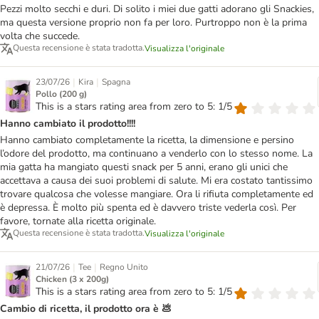
Pezzi molto secchi e duri. Di solito i miei due gatti adorano gli Snackies,
ma questa versione proprio non fa per loro. Purtroppo non è la prima
volta che succede.
Questa recensione è stata tradotta.
Visualizza l'originale
|
|
23/07/26
Kira
Spagna
Pollo (200 g)
This is a stars rating area from zero to 5: 1/5
Hanno cambiato il prodotto!!!!
Hanno cambiato completamente la ricetta, la dimensione e persino
l’odore del prodotto, ma continuano a venderlo con lo stesso nome. La
mia gatta ha mangiato questi snack per 5 anni, erano gli unici che
accettava a causa dei suoi problemi di salute. Mi era costato tantissimo
trovare qualcosa che volesse mangiare. Ora li rifiuta completamente ed
è depressa. È molto più spenta ed è davvero triste vederla così. Per
favore, tornate alla ricetta originale.
Questa recensione è stata tradotta.
Visualizza l'originale
|
|
21/07/26
Tee
Regno Unito
Chicken (3 x 200g)
This is a stars rating area from zero to 5: 1/5
Cambio di ricetta, il prodotto ora è 💩