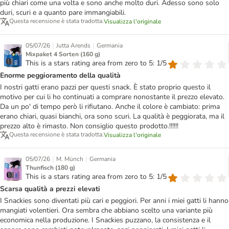
più chiari come una volta e sono anche molto duri. Adesso sono solo
duri, scuri e a quanto pare immangiabili.
Questa recensione è stata tradotta.
Visualizza l'originale
|
|
05/07/26
Jutta Arends
Germania
Mixpaket 4 Sorten (160 g)
This is a stars rating area from zero to 5: 1/5
Enorme peggioramento della qualità
I nostri gatti erano pazzi per questi snack. È stato proprio questo il
motivo per cui li ho continuati a comprare nonostante il prezzo elevato.
Da un po' di tempo però li rifiutano. Anche il colore è cambiato: prima
erano chiari, quasi bianchi, ora sono scuri. La qualità è peggiorata, ma il
prezzo alto è rimasto. Non consiglio questo prodotto.!!!!!!
Questa recensione è stata tradotta.
Visualizza l'originale
|
|
05/07/26
M. Münch
Germania
Thunfisch (180 g)
This is a stars rating area from zero to 5: 1/5
Scarsa qualità a prezzi elevati
I Snackies sono diventati più cari e peggiori. Per anni i miei gatti li hanno
mangiati volentieri. Ora sembra che abbiano scelto una variante più
economica nella produzione. I Snackies puzzano, la consistenza e il