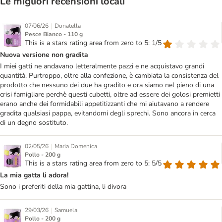
Le migliori recensioni locali
|
07/06/26
Donatella
Pesce Bianco - 110 g
This is a stars rating area from zero to 5: 1/5
Nuova versione non gradita
I miei gatti ne andavano letteralmente pazzi e ne acquistavo grandi
quantità. Purtroppo, oltre alla confezione, è cambiata la consistenza del
prodotto che nessuno dei due ha gradito e ora siamo nel pieno di una
crisi famigliare perchè questi cubetti, oltre ad essere dei golosi premietti
erano anche dei formidabili appetitizzanti che mi aiutavano a rendere
gradita qualsiasi pappa, evitandomi degli sprechi. Sono ancora in cerca
di un degno sostituto.
|
02/05/26
Maria Domenica
Pollo - 200 g
This is a stars rating area from zero to 5: 5/5
La mia gatta li adora!
Sono i preferiti della mia gattina, li divora
|
29/03/26
Samuela
Pollo - 200 g