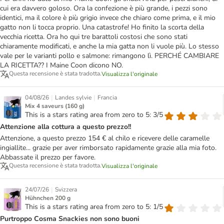
cui era davvero goloso. Ora la confezione è più grande, i pezzi sono
identici, ma il colore è più grigio invece che chiaro come prima, e il mio
gatto non li tocca proprio. Una catastrofe! Ho finito la scorta della
vecchia ricetta. Ora ho qui tre barattoli costosi che sono stati
chiaramente modificati, e anche la mia gatta non li vuole più. Lo stesso
vale per le varianti pollo e salmone: rimangono lì. PERCHÉ CAMBIARE
LA RICETTA?? I Maine Coon dicono NO.
Questa recensione è stata tradotta.
Visualizza l'originale
|
|
04/08/26
Landes sylvie
Francia
Mix 4 saveurs (160 g)
This is a stars rating area from zero to 5: 3/5
Attenzione alla cottura a questo prezzo!!
Attenzione, a questo prezzo 154 € al chilo e ricevere delle caramelle
ingiallite... grazie per aver rimborsato rapidamente grazie alla mia foto.
Abbassate il prezzo per favore.
Questa recensione è stata tradotta.
Visualizza l'originale
|
24/07/26
Svizzera
Hühnchen 200 g
This is a stars rating area from zero to 5: 1/5
Purtroppo Cosma Snackies non sono buoni