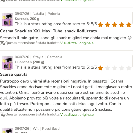
|
|
09/07/26
Natalia
Polonia
Kurczak, 200 g
This is a stars rating area from zero to 5: 5/5
Cosma Snackies XXL Maxi Tube, snack liofilizzato
Secondo il mio gatto, sono gli snack migliori che abbia mai mangiato 😊
Questa recensione è stata tradotta.
Visualizza l'originale
|
|
06/07/26
Y.Yayla
Germania
Hühnchen (200 g)
This is a stars rating area from zero to 5: 1/5
Scarsa qualità
Purtroppo devo unirmi alle recensioni negative. In passato i Cosma
Snackies erano decisamente migliori e i nostri gatti li mangiavano molto
volentieri. Ormai però arrivano quasi sempre estremamente secchi e
duri. Abbiamo provato più volte a riacquistarli, sperando di ricevere un
lotto più fresco. Purtroppo siamo rimasti delusi ogni volta. Con la
qualità attuale non possiamo più consigliare questi Snackies.
Questa recensione è stata tradotta.
Visualizza l'originale
|
|
06/07/26
Wil
Paesi Bassi