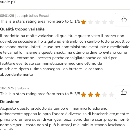
vuole più.
|
08/01/26
Joseph Julius Rosati
This is a stars rating area from zero to 5: 1/5
Qualità troppo variabile
Il prodotto ha molte variazioni di qualità...e questo visto il prezzo non
dovrebbe succedere...ho 2 gatti ed entrambi con cambio lotto produttivo
ne vanno matte...infatti le uso per somministrare eventuale e medicinale
e le camuffo insiame a questi snack...ma ultimo ordine lo evitano come
la peste...entrambe....peccato perche consigliate anche ad altri per
facilitare eventuale somministrazione medicine ottimo da
mischiare..ripeto ultima consegna....da buttare....e costano
abbondantemente
|
18/12/25
Sabrina
This is a stars rating area from zero to 5: 3/5
Delusione
Acquisto questo prodotto da tempo e i miei mici lo adorano,
ultimamente appena lo apro l'odore è diverso,sa di bruciacchiato,mentre
prima profumava quasi di vaniglia,i pezzi sono duri e scuri,proprio non è
normale,per il costo non si può buttare,i miei mici lo stanno lasciando