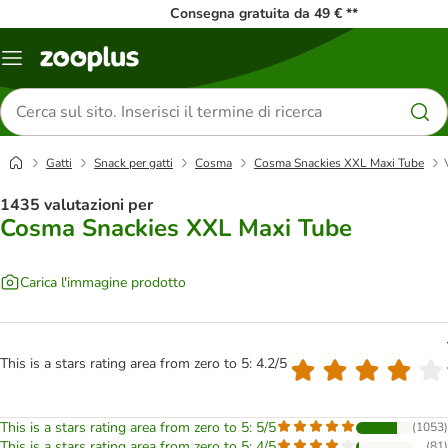
Consegna gratuita da 49 € **
Overview
catalogo
Cerca
prodotti
Gatti
Snack per gatti
Cosma
Cosma Snackies XXL Maxi Tube
1435 valutazioni per
Cosma Snackies XXL Maxi Tube
Carica l'immagine prodotto
This is a stars rating area from zero to 5: 4.2/5
This is a stars rating area from zero to 5: 5/5
(
1053
)
This is a stars rating area from zero to 5: 4/5
(
81
)