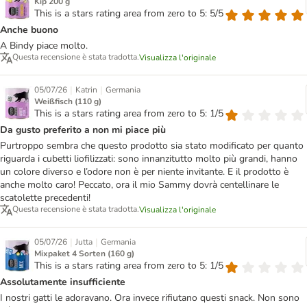
Kip 200 g
This is a stars rating area from zero to 5: 5/5
Anche buono
A Bindy piace molto.
Questa recensione è stata tradotta.
Visualizza l'originale
|
|
05/07/26
Katrin
Germania
Weißfisch (110 g)
This is a stars rating area from zero to 5: 1/5
Da gusto preferito a non mi piace più
Purtroppo sembra che questo prodotto sia stato modificato per quanto
riguarda i cubetti liofilizzati: sono innanzitutto molto più grandi, hanno
un colore diverso e l’odore non è per niente invitante. E il prodotto è
anche molto caro! Peccato, ora il mio Sammy dovrà centellinare le
scatolette precedenti!
Questa recensione è stata tradotta.
Visualizza l'originale
|
|
05/07/26
Jutta
Germania
Mixpaket 4 Sorten (160 g)
This is a stars rating area from zero to 5: 1/5
Assolutamente insufficiente
I nostri gatti le adoravano. Ora invece rifiutano questi snack. Non sono