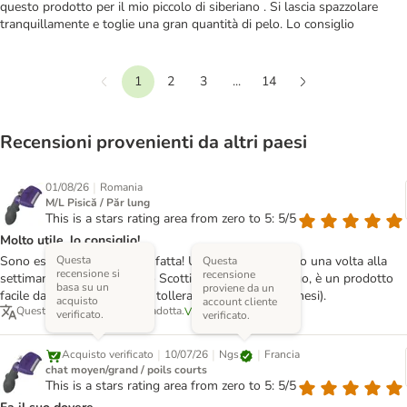
questo prodotto per il mio piccolo di siberiano . Si lascia spazzolare
tranquillamente e toglie una gran quantità di pelo. Lo consiglio
1
2
3
...
14
Precedente
Continua
Recensioni provenienti da altri paesi
|
01/08/26
Romania
M/L Pisică / Păr lung
This is a stars rating area from zero to 5: 5/5
Molto utile, lo consiglio!
Questa
Sono estremamente soddisfatta! Uso questo prodotto una volta alla
Questa
recensione si
recensione
settimana per il mio gattino Scottish Fold a pelo lungo, è un prodotto
basa su un
proviene da un
facile da usare e molto ben tollerato (il gattino ha 5 mesi).
acquisto
account cliente
Questa recensione è stata tradotta.
Visualizza l'originale
verificato.
verificato.
|
|
|
Ngs
Acquisto verificato
10/07/26
Francia
chat moyen/grand / poils courts
This is a stars rating area from zero to 5: 5/5