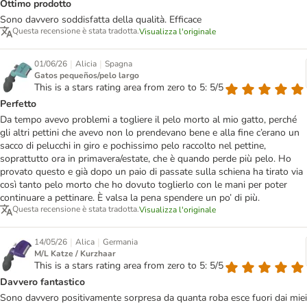
Ottimo prodotto
Sono davvero soddisfatta della qualità. Efficace
Questa recensione è stata tradotta.
Visualizza l'originale
|
|
01/06/26
Alicia
Spagna
Gatos pequeños/pelo largo
This is a stars rating area from zero to 5: 5/5
Perfetto
Da tempo avevo problemi a togliere il pelo morto al mio gatto, perché
gli altri pettini che avevo non lo prendevano bene e alla fine c’erano un
sacco di pelucchi in giro e pochissimo pelo raccolto nel pettine,
soprattutto ora in primavera/estate, che è quando perde più pelo. Ho
provato questo e già dopo un paio di passate sulla schiena ha tirato via
così tanto pelo morto che ho dovuto toglierlo con le mani per poter
continuare a pettinare. È valsa la pena spendere un po’ di più.
Questa recensione è stata tradotta.
Visualizza l'originale
|
|
14/05/26
Alica
Germania
M/L Katze / Kurzhaar
This is a stars rating area from zero to 5: 5/5
Davvero fantastico
Sono davvero positivamente sorpresa da quanta roba esce fuori dai miei