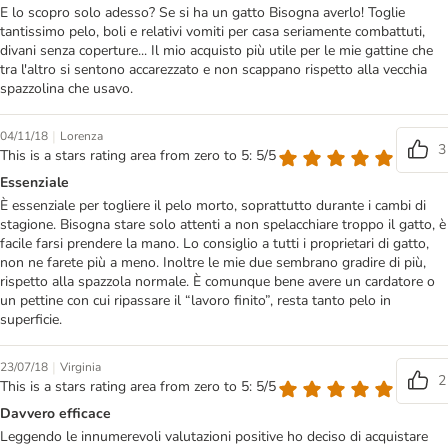
E lo scopro solo adesso? Se si ha un gatto Bisogna averlo! Toglie
tantissimo pelo, boli e relativi vomiti per casa seriamente combattuti,
divani senza coperture... Il mio acquisto più utile per le mie gattine che
tra l'altro si sentono accarezzato e non scappano rispetto alla vecchia
spazzolina che usavo.
|
04/11/18
Lorenza
3
This is a stars rating area from zero to 5: 5/5
Essenziale
È essenziale per togliere il pelo morto, soprattutto durante i cambi di
stagione. Bisogna stare solo attenti a non spelacchiare troppo il gatto, è
facile farsi prendere la mano. Lo consiglio a tutti i proprietari di gatto,
non ne farete più a meno. Inoltre le mie due sembrano gradire di più,
rispetto alla spazzola normale. È comunque bene avere un cardatore o
un pettine con cui ripassare il “lavoro finito”, resta tanto pelo in
superficie.
|
23/07/18
Virginia
2
This is a stars rating area from zero to 5: 5/5
Davvero efficace
Leggendo le innumerevoli valutazioni positive ho deciso di acquistare