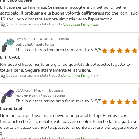
Fa il suo dovere
Efficace senza fare male. Si riesce a raccogliere un bel po' di peli e
sottopelo. Il problema è la buona volontà dell'interessato che, con i suoi
16 anni, non dimostra sempre simpatia verso l'apparecchio...
Questa recensione è stata tradotta.
Visualizza l'originale
|
|
02/07/26
CHABAGA
Francia
petit chat / poils longs
This is a stars rating area from zero to 5: 5/5
EFFICACE
Rimuove efficacemente una grande quantità di sottopelo. Il gatto lo
tollera bene. Seguire attentamente le istruzioni.
Questa recensione è stata tradotta.
Visualizza l'originale
|
|
01/07/26
Мария
Bulgaria
големи котки / къса козина
This is a stars rating area from zero to 5: 5/5
Incredibile!
Non me lo aspettavo, ma è davvero un prodotto top! Rimuove così
tanto pelo che è incredibile, vale davvero i soldi. E anche la mia gatta si
diverte un sacco quando la spazzolo, si sente davvero più leggera dopo.
:)
Questa recensione è stata tradotta.
Visualizza l'originale