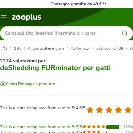
Consegna gratuita da 49 € **
Overview
catalogo
Cerca
prodotti
Gatti
Antiparassitari e igiene
FURminator
deShedding FURminator
2274 valutazioni per
deShedding FURminator per gatti
Carica l'immagine prodotto
This is a stars rating area from zero to 5: 4.6/5
This is a stars rating area from zero to 5: 5/5
(
1884
)
This is a stars rating area from zero to 5: 4/5
(
134
)