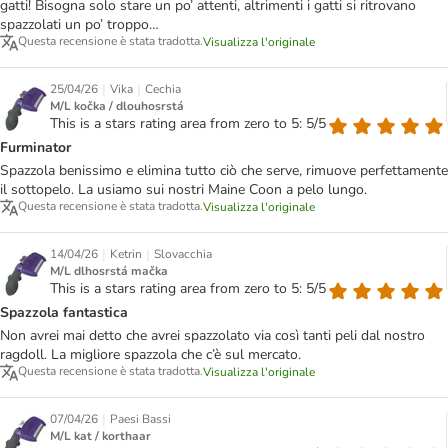
gatti! Bisogna solo stare un po’ attenti, altrimenti i gatti si ritrovano
spazzolati un po’ troppo…
Questa recensione è stata tradotta.
Visualizza l'originale
|
|
25/04/26
Vika
Cechia
M/L kočka / dlouhosrstá
This is a stars rating area from zero to 5: 5/5
Furminator
Spazzola benissimo e elimina tutto ciò che serve, rimuove perfettamente
il sottopelo. La usiamo sui nostri Maine Coon a pelo lungo.
Questa recensione è stata tradotta.
Visualizza l'originale
|
|
14/04/26
Ketrin
Slovacchia
M/L dlhosrstá mačka
This is a stars rating area from zero to 5: 5/5
Spazzola fantastica
Non avrei mai detto che avrei spazzolato via così tanti peli dal nostro
ragdoll. La migliore spazzola che c’è sul mercato.
Questa recensione è stata tradotta.
Visualizza l'originale
|
07/04/26
Paesi Bassi
M/L kat / korthaar