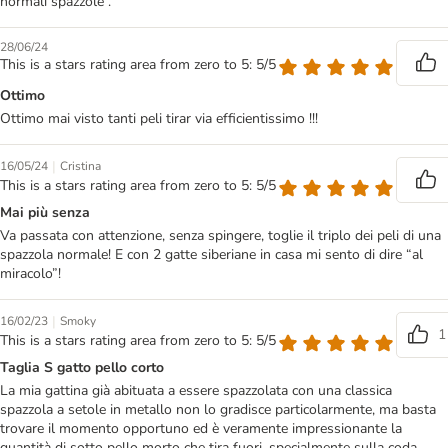
normali spazzole .
28/06/24
This is a stars rating area from zero to 5: 5/5
Ottimo
Ottimo mai visto tanti peli tirar via efficientissimo !!!
|
16/05/24
Cristina
This is a stars rating area from zero to 5: 5/5
Mai più senza
Va passata con attenzione, senza spingere, toglie il triplo dei peli di una
spazzola normale! E con 2 gatte siberiane in casa mi sento di dire “al
miracolo”!
|
16/02/23
Smoky
1
This is a stars rating area from zero to 5: 5/5
Taglia S gatto pello corto
La mia gattina già abituata a essere spazzolata con una classica
spazzola a setole in metallo non lo gradisce particolarmente, ma basta
trovare il momento opportuno ed è veramente impressionante la
quantità di sotto pello morto che tira fuori, specialmente sulla coda,