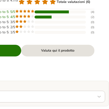
o to 5: 4.7/5
Totale valutazioni (6)
o to 5: 5/5
(
4
)
o to 5: 4/5
(
2
)
o to 5: 3/5
(
0
)
o to 5: 2/5
(
0
)
o to 5: 1/5
(
0
)
Valuta qui il prodotto