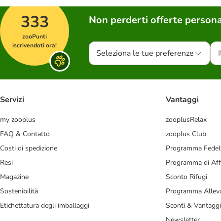
333
Non perderti offerte persona
zooPunti
iscrivendoti ora!
Seleziona le tue preferenze
Servizi
Vantaggi
my zooplus
zooplusRelax
FAQ & Contatto
zooplus Club
Costi di spedizione
Programma Fedel
Resi
Programma di Affi
Magazine
Sconto Rifugi
Sostenibilità
Programma Alleva
Etichettatura degli imballaggi
Sconti & Vantaggi
Newsletter