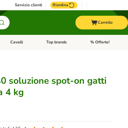
Servizio clienti
Riordina
Carrello
Cavalli
Top brands
% Offerte!
ccelli
Apri Menu Categoria: Acquaristica
Apri Menu Categoria: Cavalli
Apri Menu Categoria: T
 soluzione spot-on gatti
a 4 kg