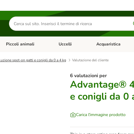
Cerca
prodotti
Piccoli animali
Uccelli
Acquaristica
Apri Menu Categoria: Diete e antiparassitari
Apri Menu Categoria: Piccoli animali
Apri Menu Categoria: U
zione spot-on gatti e conigli da 0 a 4 kg
Valutazione del cliente
6 valutazioni per
Advantage® 40
e conigli da 0 
Carica l'immagine prodotto