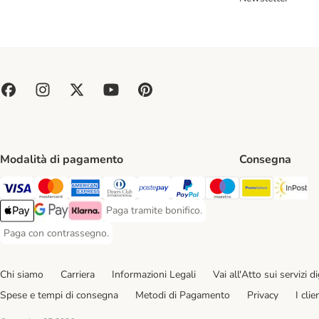
Modalità di pagamento
Consegna
Poste Ital
In
Paga con Visa. Payment Method
Paga con Mastercard. Payment Method
Paga con American Express. Payment Method
Paga con Diners Club. Payment Method
Paga con Postepay. Payment Method
Paga con PayPal. Payment Meth
Paga con Maestro. Paym
Paga tramite bonifico.
Paga tramite bonifico. Payment Method
Apple Pay Payment Method
Google Pay Payment Method
Klarna Payment Method
Paga con contrassegno.
Paga con contrassegno. Payment Method
Chi siamo
Carriera
Informazioni Legali
Vai all'Atto sui servizi dig
Spese e tempi di consegna
Metodi di Pagamento
Privacy
I cli