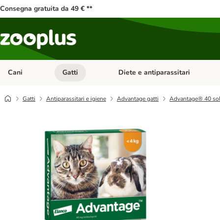
Consegna gratuita da 49 € **
Cani
Gatti
Diete e antiparassitari
Apri Menu Categoria: Cani
Apri Menu Categoria: Gatti
Gatti
Antiparassitari e igiene
Advantage gatti
Advantage® 40 solu