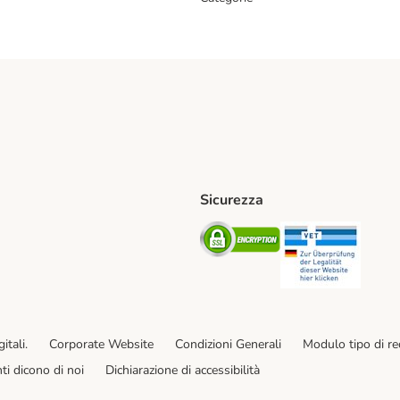
Sicurezza
iane. Shipping Method
Post. Shipping Method
Security
Securit
od
ent Method
itali.
Corporate Website
Condizioni Generali
Modulo tipo di r
enti dicono di noi
Dichiarazione di accessibilità