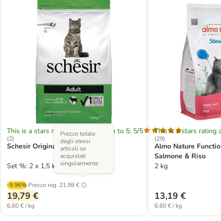
This is a stars rating area from zero to 5: 5/5
This is a stars rating 
Prezzo totale
(
2
)
(
29
)
degli stessi
Schesir Original con Agnello
Almo Nature Function
articoli se
Salmone & Riso
acquistati
singolarmente
Set %: 2 x 1,5 kg
2 kg
-9.96%
Prezzo reg.
21,98 €
19,79 €
13,19 €
6,60 € / kg
6,60 € / kg