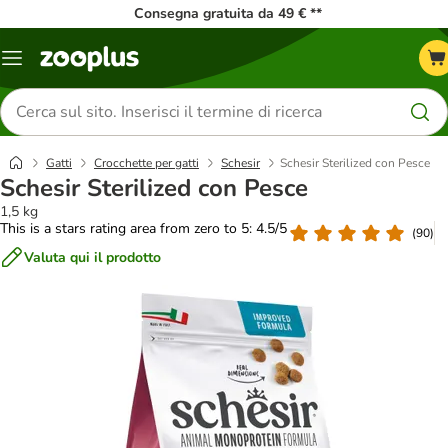
Consegna gratuita da 49 € **
Overview
catalogo
Cerca
prodotti
Gatti
Crocchette per gatti
Schesir
Schesir Sterilized con Pesce
Schesir Sterilized con Pesce
1,5 kg
This is a stars rating area from zero to 5: 4.5/5
(
90
)
Valuta qui il prodotto