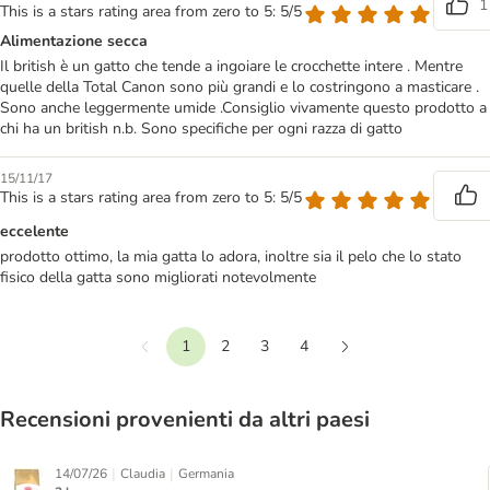
1
This is a stars rating area from zero to 5: 5/5
Alimentazione secca
Il british è un gatto che tende a ingoiare le crocchette intere . Mentre
quelle della Total Canon sono più grandi e lo costringono a masticare .
Sono anche leggermente umide .Consiglio vivamente questo prodotto a
chi ha un british n.b. Sono specifiche per ogni razza di gatto
15/11/17
This is a stars rating area from zero to 5: 5/5
eccelente
prodotto ottimo, la mia gatta lo adora, inoltre sia il pelo che lo stato
fisico della gatta sono migliorati notevolmente
1
2
3
4
Precedente
Continua
Recensioni provenienti da altri paesi
|
|
14/07/26
Claudia
Germania