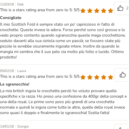
|
11/03/18
Deb
2
This is a stars rating area from zero to 5: 5/5
Consigliato
Il mio Scottish Fold è sempre stato un po' capriccioso in fatto di
crocchette. Queste invece le adora. Forse perché sono così grosse e lo
vedo proprio contento quando sgranocchia queste mega crocchettone,
seduto davanti alla sua ciotola come un pascià; se fossero state più
piccole le avrebbe sicuramente ingoiate intere. Inoltre da quando le
mangia mi sembra che il suo pelo sia molto più folto e lucido. Ottimo
prodotto!
|
05/02/18
Laura
This is a stars rating area from zero to 5: 5/5
Le sgranocchia!
La mia british ingoia le crocchette perciò ho voluto provare quelle
specifiche x la razza. Ho preso una confezione da 400gr della concept e
una della royal. Le prime sono poco più grandi di una crocchetta
normale e quindi le ingoia come tutte le altre, quelle della royal invece
sono quasi il doppio e finalmente le sgranocchia! Scelta fatta!
|
14/01/18
Giorgio