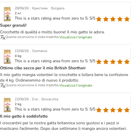
|
|
28/06/26
Кристиян
Bulgaria
2 кг
This is a stars rating area from zero to 5: 5/5
Super granuli!
Crocchette di qualità e molto buone! Il mio gatto le adora.
Questa recensione è stata tradotta.
Visualizza l'originale
|
22/06/26
Germania
4 kg
This is a stars rating area from zero to 5: 5/5
Ottimo cibo secco per il mio British Shorthair
Il mio gatto mangia volentieri le crocchette e tollera bene la confezione
da 4 kg. Ordineremmo di nuovo il prodotto.
Questa recensione è stata tradotta.
Visualizza l'originale
|
|
22/06/26
Eva
Slovacchia
2 kg
This is a stars rating area from zero to 5: 5/5
Il mio gatto è soddisfatto
I croccantini per la nostra gatta britannica sono gustosi e i pezzi si
masticano facilmente. Dopo due settimane li mangia ancora volentieri.