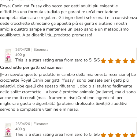
Royal Canin cat Fussy cibo secco per gatti adulti più esigenti e
difficili.Ha una formula studiata per garantire un'alimentazione
completa,bilanciata e regolare. Gli ingredienti selezionati e la consistenza
delle crocchette stimolano gli appetiti più esigenti e aiutano i nostri
amici a quattro zampe a mantenere un peso sano e un metabolismo
equilibrato. Alta digeribilità...prodotto promosso!
|
26/04/26
Eleonora
400 g
This is a stars rating area from zero to 5: 5/5
Crocchette per gatti schizzinosi
[Ho ricevuto questo prodotto in cambio della mia onesta recensione] Le
crocchette Royal Canin per gatti “fussy” sono pensate per i gatti più
selettivi, cioè quelli che spesso rifiutano il cibo o si stufano facilmente
delle solite crocchette. La base è proteina animale (pollame), ma ci sono
anche molti cereali (mais, frumento, riso).Contiene ingredienti per
migliorare gusto e digeribilità (proteine idrolizzate, lieviti).Gli additivi
servono a completare vitamine e minerali.
|
26/04/26
Eleonora
400 g
This is a stars rating area from zero to 5: 5/5