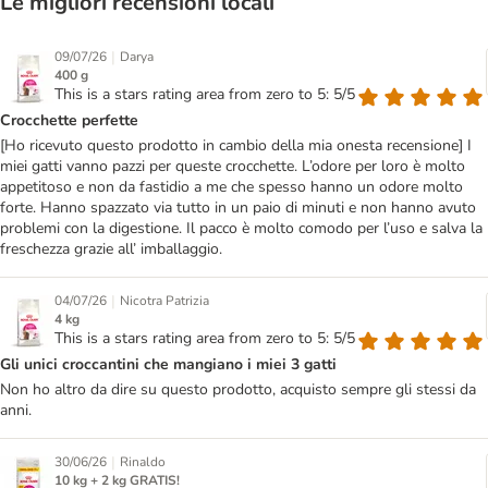
Le migliori recensioni locali
|
09/07/26
Darya
400 g
This is a stars rating area from zero to 5: 5/5
Crocchette perfette
[Ho ricevuto questo prodotto in cambio della mia onesta recensione] I
miei gatti vanno pazzi per queste crocchette. L’odore per loro è molto
appetitoso e non da fastidio a me che spesso hanno un odore molto
forte. Hanno spazzato via tutto in un paio di minuti e non hanno avuto
problemi con la digestione. Il pacco è molto comodo per l’uso e salva la
freschezza grazie all’ imballaggio.
|
04/07/26
Nicotra Patrizia
4 kg
This is a stars rating area from zero to 5: 5/5
Gli unici croccantini che mangiano i miei 3 gatti
Non ho altro da dire su questo prodotto, acquisto sempre gli stessi da
anni.
|
30/06/26
Rinaldo
10 kg + 2 kg GRATIS!