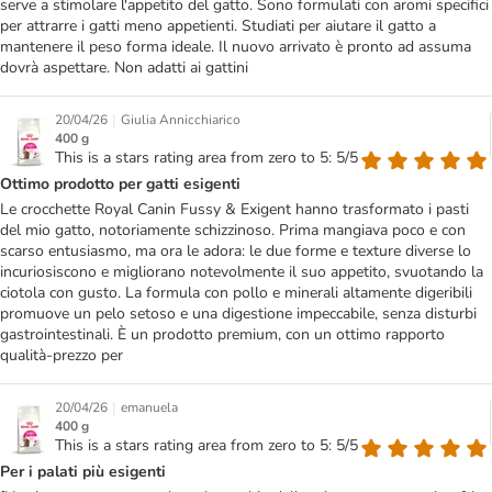
serve a stimolare l'appetito del gatto. Sono formulati con aromi specifici
per attrarre i gatti meno appetienti. Studiati per aiutare il gatto a
mantenere il peso forma ideale. Il nuovo arrivato è pronto ad assuma
dovrà aspettare. Non adatti ai gattini
|
20/04/26
Giulia Annicchiarico
400 g
This is a stars rating area from zero to 5: 5/5
Ottimo prodotto per gatti esigenti
Le crocchette Royal Canin Fussy & Exigent hanno trasformato i pasti
del mio gatto, notoriamente schizzinoso. Prima mangiava poco e con
scarso entusiasmo, ma ora le adora: le due forme e texture diverse lo
incuriosiscono e migliorano notevolmente il suo appetito, svuotando la
ciotola con gusto. La formula con pollo e minerali altamente digeribili
promuove un pelo setoso e una digestione impeccabile, senza disturbi
gastrointestinali. È un prodotto premium, con un ottimo rapporto
qualità-prezzo per
|
20/04/26
emanuela
400 g
This is a stars rating area from zero to 5: 5/5
Per i palati più esigenti