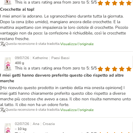
This is a stars rating area from zero to 5: 5/5
Crocchette al top!
I miei amori le adorano. Le sgranocchiano durante tutta la giornata.
Dopo la cena (cibo umido), mangiano ancora delle crocchette. E la
mattina aspettano con impazienza le loro ciotole di crocchette. Piccolo
vantaggio non da poco: la confezione è richiudibile, così le crocchette
restano fresche.
Questa recensione è stata tradotta.
Visualizza l'originale
|
|
09/07/26
Katherine
Paesi Bassi
400 g
This is a stars rating area from zero to 5: 5/5
I miei gatti hanno davvero preferito questo cibo rispetto ad altre
marche
[Ho ricevuto questo prodotto in cambio della mia onesta opinione] I
miei gatti hanno chiaramente preferito questo cibo rispetto a diverse
marche più costose che avevo a casa. Il cibo non risulta nemmeno unto
al tatto. Il cibo non ha un odore forte.
Questa recensione è stata tradotta.
Visualizza l'originale
|
|
02/07/26
Ana
Croazia
– 10 kg