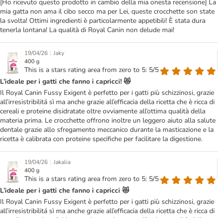
[Ho ricevuto questo prodotto in cambio della mia onesta recensione] La
mia gatta non ama il cibo secco ma per Lei, queste crocchette son state
la svolta! Ottimi ingredienti è particolarmente appetibili! È stata dura
tenerla lontana! La qualità di Royal Canin non delude mai!
|
19/04/26
Jaky
400 g
This is a stars rating area from zero to 5: 5/5
L’ideale per i gatti che fanno i capricci! 😻
Il Royal Canin Fussy Exigent è perfetto per i gatti più schizzinosi, grazie
all’irresistribilitá sì ma anche grazie all’efficacia della ricetta che è ricca di
cereali e proteine disidratate oltre ovviamente all’ottima qualità della
materia prima. Le crocchette offrono inoltre un leggero aiuto alla salute
dentale grazie allo sfregamento meccanico durante la masticazione e la
ricetta è calibrata con proteine specifiche per facilitare la digestione.
|
19/04/26
Jakalia
400 g
This is a stars rating area from zero to 5: 5/5
L’ideale per i gatti che fanno i capricci 😻
Il Royal Canin Fussy Exigent è perfetto per i gatti più schizzinosi, grazie
all’irresistribilitá sì ma anche grazie all’efficacia della ricetta che è ricca di