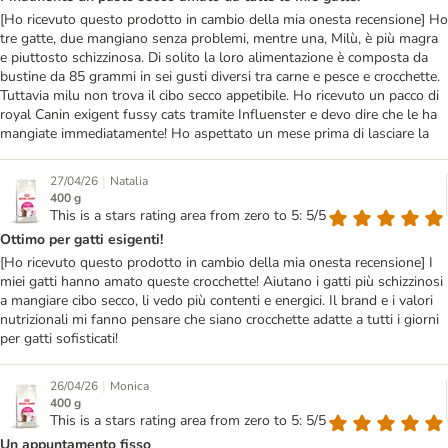
[Ho ricevuto questo prodotto in cambio della mia onesta recensione] Ho
tre gatte, due mangiano senza problemi, mentre una, Milù, è più magra
e piuttosto schizzinosa. Di solito la loro alimentazione è composta da
bustine da 85 grammi in sei gusti diversi tra carne e pesce e crocchette.
Tuttavia milu non trova il cibo secco appetibile. Ho ricevuto un pacco di
royal Canin exigent fussy cats tramite Influenster e devo dire che le ha
mangiate immediatamente! Ho aspettato un mese prima di lasciare la
|
27/04/26
Natalia
400 g
This is a stars rating area from zero to 5: 5/5
Ottimo per gatti esigenti!
[Ho ricevuto questo prodotto in cambio della mia onesta recensione] I
miei gatti hanno amato queste crocchette! Aiutano i gatti più schizzinosi
a mangiare cibo secco, li vedo più contenti e energici. Il brand e i valori
nutrizionali mi fanno pensare che siano crocchette adatte a tutti i giorni
per gatti sofisticati!
|
26/04/26
Monica
400 g
This is a stars rating area from zero to 5: 5/5
Un appuntamento fisso