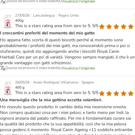
Questa recensione è stata tradotta.
Visualizza l'originale
|
|
27/05/26
Lancasterguy
Regno Unito
400g
This is a stars rating area from zero to 5: 5/5
I croccantini preferiti del momento del mio gatto
Ho appena fatto scorta di questi biscotti perché al momento sono
probabilmente i preferiti dei miei gatti, ma conoscendoli prima o poi si
stuferanno, quindi sto aggiungendo anche i biscotti Royal Canin
Hairball Care per un po’ di varietà. Vengono sempre mangiati, il che è un
grande vantaggio con gatti schizzinosi.
Questa recensione è stata tradotta.
Visualizza l'originale
|
|
26/05/26
Anais Rodríguez Villanueva
Spagna
400 g
This is a stars rating area from zero to 5: 5/5
Una meraviglia che la mia gattina accetta volentieri.
Ho ricevuto questo prodotto in cambio della mia recensione onesta.
Non compro qualsiasi cosa per i miei pelosi, e tanto meno per Indi, la
signora anziana dal palato raffinato. Per me è fondamentale curare sia
la qualità del prodotto che la sua appetibilità, così che la mia pelosa
possa godersi il momento. Royal Canin Ageing +11 soddisfa entrambe