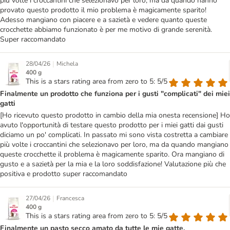
più volte i croccantini che selezionavo per loro, ma da quando hanno
provato questo prodotto il mio problema è magicamente sparito!
Adesso mangiano con piacere e a sazietà e vedere quanto queste
crocchette abbiamo funzionato è per me motivo di grande serenità.
Super raccomandato
|
28/04/26
Michela
400 g
This is a stars rating area from zero to 5: 5/5
Finalmente un prodotto che funziona per i gusti "complicati" dei miei
gatti
[Ho ricevuto questo prodotto in cambio della mia onesta recensione] Ho
avuto l'opportunità di testare questo prodotto per i miei gatti dai gusti
diciamo un po' complicati. In passato mi sono vista costretta a cambiare
più volte i croccantini che selezionavo per loro, ma da quando mangiano
queste crocchette il problema è magicamente sparito. Ora mangiano di
gusto e a sazietà per la mia e la loro soddisfazione! Valutazione più che
positiva e prodotto super raccomandato
|
27/04/26
Francesca
400 g
This is a stars rating area from zero to 5: 5/5
Finalmente un pasto secco amato da tutte le mie gatte.