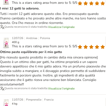
This is a stars rating area from zero to 5: 5/5
I miei 12 gatti lo adorano.
Tutti i nostri 12 gatti adorano questo cibo. Ero preoccupato quando
l’hanno cambiato e ho provato anche altre marche, ma loro hanno scelto
questo. Ora l’ho messo in ordine ricorrente.
Questa recensione è stata tradotta.
Visualizza l'originale
|
|
12/07/26
Andziiaa
Polonia
400 g
This is a stars rating area from zero to 5: 5/5
Ottimo pasto equilibrato per il mio gatto
[Ho ricevuto questo prodotto in cambio della mia sincera opinione]
Questo è un ottimo cibo per gatti, ha ottime proprietà e un sapore
davvero appetitoso che il mio gatto adora. Ha un profumo piacevole che
invoglia subito a mangiare, e il dosaggio pratico permette di suddividere
facilmente le porzioni giuste. Inoltre, gli ingredienti di alta qualità
assicurano che il gatto riceva una razione ben bilanciata. Consiglio
assolutamente!!!
Questa recensione è stata tradotta.
Visualizza l'originale
|
|
11/07/26
Pimprenelle
Francia
4 kg