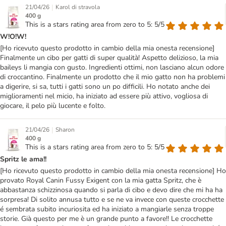
|
21/04/26
Karol di stravola
400 g
This is a stars rating area from zero to 5: 5/5
W!O!W!
[Ho ricevuto questo prodotto in cambio della mia onesta recensione]
Finalmente un cibo per gatti di super qualità! Aspetto delizioso, la mia
baileys li mangia con gusto. Ingredienti ottimi, non lasciano alcun odore
di croccantino. Finalmente un prodotto che il mio gatto non ha problemi
a digerire, si sa, tutti i gatti sono un po difficili. Ho notato anche dei
miglioramenti nel micio, ha iniziato ad essere più attivo, vogliosa di
giocare, il pelo più lucente e folto.
|
21/04/26
Sharon
400 g
This is a stars rating area from zero to 5: 5/5
Spritz le ama!!
[Ho ricevuto questo prodotto in cambio della mia onesta recensione] Ho
provato Royal Canin Fussy Exigent con la mia gatta Spritz, che è
abbastanza schizzinosa quando si parla di cibo e devo dire che mi ha ha
sorpresa! Di solito annusa tutto e se ne va invece con queste crocchette
é sembrata subito incuriosita ed ha iniziato a mangiarle senza troppe
storie. Già questo per me è un grande punto a favore!! Le crocchette