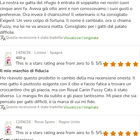
La nostra ex gatta del rifugio è entrata di soppiatto nei nostri cuori
cinque anni fa. Aveva già otto anni e non conoscevamo i suoi gusti o
preferenze. Ora invece è chiarissimo! Il veterinario ci ha consigliato
Exigent. Un vero colpo di fortuna. Il nome è cambiato, ora si chiama
Fuzzy, ma lei ne va ancora matta. Consigliato per i gatti dal palato
difficile.
Questa recensione è stata tradotta.
Visualizza l'originale
|
|
14/06/26
Lorena
Spagna
400 g
This is a stars rating area from zero to 5: 5/5
Il mio marchio di fiducia
Ho ricevuto questo prodotto in cambio della mia recensione onesta. Il
mio gatto è piuttosto esigente con il cibo e faccio fatica a trovare un
croccantino che gli piaccia, ma con Royal Canin Fussy Cats è stato
diverso. Lo mangia fin da subito e gli piace tantissimo. Mi piace che sia
pensato per gatti difficili, è la marca di cui mi fido.
Questa recensione è stata tradotta.
Visualizza l'originale
|
|
12/06/26
Rosie Spiers
Regno Unito
4kg
This is a stars rating area from zero to 5: 5/5