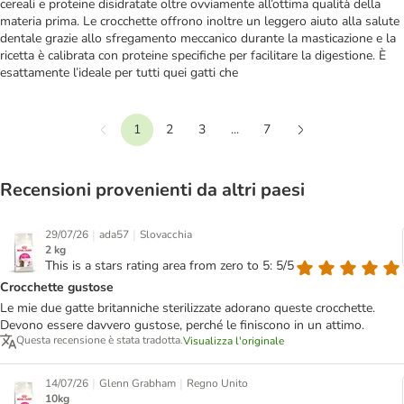
cereali e proteine disidratate oltre ovviamente all’ottima qualità della
materia prima. Le crocchette offrono inoltre un leggero aiuto alla salute
dentale grazie allo sfregamento meccanico durante la masticazione e la
ricetta è calibrata con proteine specifiche per facilitare la digestione. È
esattamente l’ideale per tutti quei gatti che
1
2
3
...
7
Precedente
Continua
Recensioni provenienti da altri paesi
|
|
29/07/26
ada57
Slovacchia
2 kg
This is a stars rating area from zero to 5: 5/5
Crocchette gustose
Le mie due gatte britanniche sterilizzate adorano queste crocchette.
Devono essere davvero gustose, perché le finiscono in un attimo.
Questa recensione è stata tradotta.
Visualizza l'originale
|
|
14/07/26
Glenn Grabham
Regno Unito
10kg