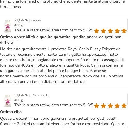
hanno una forma ed un profumo che evidentemente la attirano perché
torna spess
|
21/04/26
Giulia
400 g
This is a stars rating area from zero to 5: 5/5
Ottima appetibilità e qualità garantita, gradite anche da gatti non
difficili
Ho ricevuto gratuitamente il prodotto Royal Canin Fussy Exigent da
testare e recensire onestamente. La mia gatta ha apprezzato molto
queste crocchette, mangiandole con appetito fin dal primo assaggio. Il
formato da 400g è molto pratico e la qualità Royal Canin si conferma
una garanzia per la salute del pelo e la digeribilità. Anche se
normalmente non ha problemi di inappetenza, trovo che sia un'ottima
alternativa per variare la dieta con un prodotto al
|
21/04/26
Massimo P.
400 g
This is a stars rating area from zero to 5: 5/5
Ottimo cibo
Questi croccantini non sono generici ma progettati per gatti adulti.
Contiene 2 tipi di croccantini diversi per forma e composizione. Questo