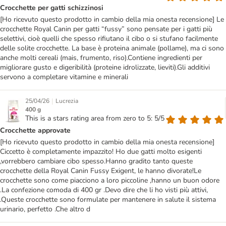
Crocchette per gatti schizzinosi
[Ho ricevuto questo prodotto in cambio della mia onesta recensione] Le
crocchette Royal Canin per gatti “fussy” sono pensate per i gatti più
selettivi, cioè quelli che spesso rifiutano il cibo o si stufano facilmente
delle solite crocchette. La base è proteina animale (pollame), ma ci sono
anche molti cereali (mais, frumento, riso).Contiene ingredienti per
migliorare gusto e digeribilità (proteine idrolizzate, lieviti).Gli additivi
servono a completare vitamine e minerali
|
25/04/26
Lucrezia
400 g
This is a stars rating area from zero to 5: 5/5
Crocchette approvate
[Ho ricevuto questo prodotto in cambio della mia onesta recensione]
Ciccetto è completamente impazzito! Ho due gatti molto esigenti
,vorrebbero cambiare cibo spesso.Hanno gradito tanto queste
crocchette della Royal Canin Fussy Exigent, le hanno divorate!Le
crocchette sono come piacciono a loro piccoline ,hanno un buon odore
.La confezione comoda di 400 gr .Devo dire che li ho visti più attivi,
.Queste crocchette sono formulate per mantenere in salute il sistema
urinario, perfetto .Che altro d