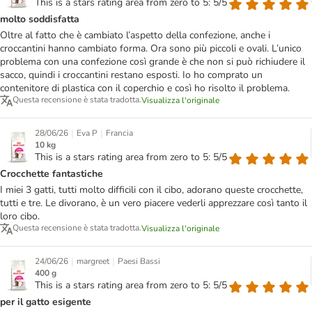
This is a stars rating area from zero to 5: 5/5
molto soddisfatta
Oltre al fatto che è cambiato l’aspetto della confezione, anche i
croccantini hanno cambiato forma. Ora sono più piccoli e ovali. L’unico
problema con una confezione così grande è che non si può richiudere il
sacco, quindi i croccantini restano esposti. Io ho comprato un
contenitore di plastica con il coperchio e così ho risolto il problema.
Questa recensione è stata tradotta.
Visualizza l'originale
|
|
28/06/26
Eva P
Francia
10 kg
This is a stars rating area from zero to 5: 5/5
Crocchette fantastiche
I miei 3 gatti, tutti molto difficili con il cibo, adorano queste crocchette,
tutti e tre. Le divorano, è un vero piacere vederli apprezzare così tanto il
loro cibo.
Questa recensione è stata tradotta.
Visualizza l'originale
|
|
24/06/26
margreet
Paesi Bassi
400 g
This is a stars rating area from zero to 5: 5/5
per il gatto esigente