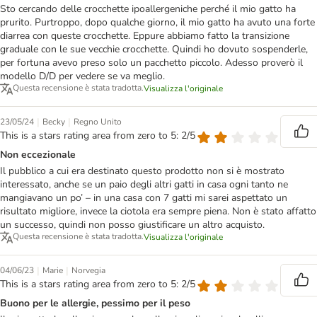
Sto cercando delle crocchette ipoallergeniche perché il mio gatto ha
prurito. Purtroppo, dopo qualche giorno, il mio gatto ha avuto una forte
diarrea con queste crocchette. Eppure abbiamo fatto la transizione
graduale con le sue vecchie crocchette. Quindi ho dovuto sospenderle,
per fortuna avevo preso solo un pacchetto piccolo. Adesso proverò il
modello D/D per vedere se va meglio.
Questa recensione è stata tradotta.
Visualizza l'originale
|
|
23/05/24
Becky
Regno Unito
This is a stars rating area from zero to 5: 2/5
Non eccezionale
Il pubblico a cui era destinato questo prodotto non si è mostrato
interessato, anche se un paio degli altri gatti in casa ogni tanto ne
mangiavano un po’ – in una casa con 7 gatti mi sarei aspettato un
risultato migliore, invece la ciotola era sempre piena. Non è stato affatto
un successo, quindi non posso giustificare un altro acquisto.
Questa recensione è stata tradotta.
Visualizza l'originale
|
|
04/06/23
Marie
Norvegia
This is a stars rating area from zero to 5: 2/5
Buono per le allergie, pessimo per il peso