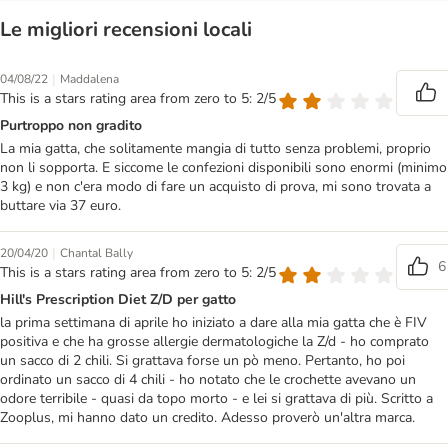
Le migliori recensioni locali
|
04/08/22
Maddalena
This is a stars rating area from zero to 5: 2/5
Purtroppo non gradito
La mia gatta, che solitamente mangia di tutto senza problemi, proprio
non li sopporta. E siccome le confezioni disponibili sono enormi (minimo
3 kg) e non c'era modo di fare un acquisto di prova, mi sono trovata a
buttare via 37 euro.
|
20/04/20
Chantal Bally
6
This is a stars rating area from zero to 5: 2/5
Hill's Prescription Diet Z/D per gatto
la prima settimana di aprile ho iniziato a dare alla mia gatta che è FIV
positiva e che ha grosse allergie dermatologiche la Z/d - ho comprato
un sacco di 2 chili. Si grattava forse un pò meno. Pertanto, ho poi
ordinato un sacco di 4 chili - ho notato che le crochette avevano un
odore terribile - quasi da topo morto - e lei si grattava di più. Scritto a
Zooplus, mi hanno dato un credito. Adesso proverò un'altra marca.