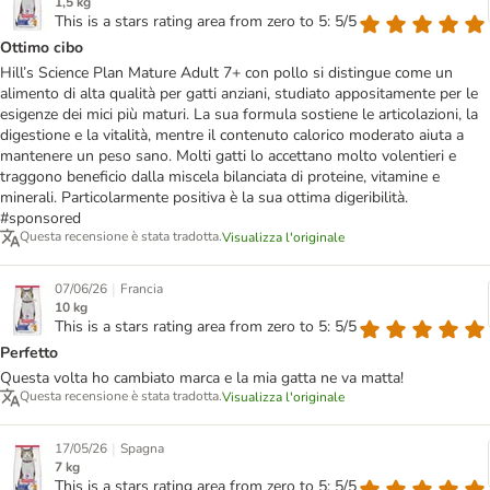
1,5 kg
This is a stars rating area from zero to 5: 5/5
Ottimo cibo
Hill’s Science Plan Mature Adult 7+ con pollo si distingue come un
alimento di alta qualità per gatti anziani, studiato appositamente per le
esigenze dei mici più maturi. La sua formula sostiene le articolazioni, la
digestione e la vitalità, mentre il contenuto calorico moderato aiuta a
mantenere un peso sano. Molti gatti lo accettano molto volentieri e
traggono beneficio dalla miscela bilanciata di proteine, vitamine e
minerali. Particolarmente positiva è la sua ottima digeribilità.
#sponsored
Questa recensione è stata tradotta.
Visualizza l'originale
|
07/06/26
Francia
10 kg
This is a stars rating area from zero to 5: 5/5
Perfetto
Questa volta ho cambiato marca e la mia gatta ne va matta!
Questa recensione è stata tradotta.
Visualizza l'originale
|
17/05/26
Spagna
7 kg
This is a stars rating area from zero to 5: 5/5