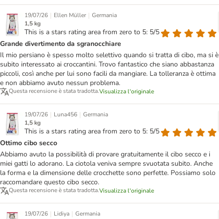
|
|
19/07/26
Ellen Müller
Germania
1,5 kg
This is a stars rating area from zero to 5: 5/5
Grande divertimento da sgranocchiare
Il mio persiano è spesso molto selettivo quando si tratta di cibo, ma si è
subito interessato ai croccantini. Trovo fantastico che siano abbastanza
piccoli, così anche per lui sono facili da mangiare. La tolleranza è ottima
e non abbiamo avuto nessun problema.
Questa recensione è stata tradotta.
Visualizza l'originale
|
|
19/07/26
Luna456
Germania
1,5 kg
This is a stars rating area from zero to 5: 5/5
Ottimo cibo secco
Abbiamo avuto la possibilità di provare gratuitamente il cibo secco e i
miei gatti lo adorano. La ciotola veniva sempre svuotata subito. Anche
la forma e la dimensione delle crocchette sono perfette. Possiamo solo
raccomandare questo cibo secco.
Questa recensione è stata tradotta.
Visualizza l'originale
|
|
19/07/26
Lidiya
Germania