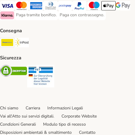
Paga con Visa. Payment Method
Paga con Mastercard. Payment Method
Paga con American Express. Payment Method
Paga con Diners Club. Payment Method
Paga con Postepay. Payment Method
Paga con PayPal. Payment Meth
Paga con Maestro. Paym
Apple Pay Payme
Google P
Paga tramite bonifico.
Paga con contrassegno.
Paga tramite bonifico. Payment Method
Paga con contrassegno. Payment Meth
Klarna Payment Method
Consegna
Poste Italiane. Shipping Method
InPost. Shipping Method
Sicurezza
Security
Security
Chi siamo
Carriera
Informazioni Legali
Vai all'Atto sui servizi digitali.
Corporate Website
Condizioni Generali
Modulo tipo di recesso
Disposizioni ambientali & smaltimento
Contatto