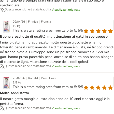
alimentazione è sempre stata una gatta super sana e il suo pelo è
spettacolare.
Questa recensione è stata tradotta.
Visualizza l'originale
|
|
09/04/26
Finnick
Francia
10 kg
This is a stars rating area from zero to 5: 5/5
Buone crocchette di qualità, ma attenzione ai gatti in sovrappeso
I miei 5 gatti hanno apprezzato molto queste crocchette e hanno
tollerato bene il cambiamento. La dimensione è giusta, né troppo grandi
né troppo piccole. Purtroppo sono un po’ troppo caloriche e 3 dei miei
gatti hanno preso parecchio peso, anche se di solito non hanno bisogno
di crocchette light. Attenzione se avete dei piccoli golosi!
Questa recensione è stata tradotta.
Visualizza l'originale
|
|
20/02/26
Ronald
Paesi Bassi
1,5 kg
This is a stars rating area from zero to 5: 5/5
Molto soddisfatto
Il nostro gatto mangia questo cibo sano da 10 anni e ancora oggi è in
perfetta forma.
Questa recensione è stata tradotta.
Visualizza l'originale