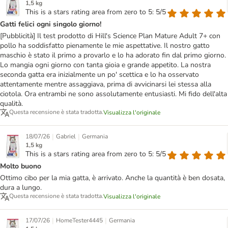
1,5 kg
This is a stars rating area from zero to 5: 5/5
Gatti felici ogni singolo giorno!
[Pubblicità] Il test prodotto di Hill's Science Plan Mature Adult 7+ con
pollo ha soddisfatto pienamente le mie aspettative. Il nostro gatto
maschio è stato il primo a provarlo e lo ha adorato fin dal primo giorno.
Lo mangia ogni giorno con tanta gioia e grande appetito. La nostra
seconda gatta era inizialmente un po' scettica e lo ha osservato
attentamente mentre assaggiava, prima di avvicinarsi lei stessa alla
ciotola. Ora entrambi ne sono assolutamente entusiasti. Mi fido dell'alta
qualità.
Questa recensione è stata tradotta.
Visualizza l'originale
|
|
18/07/26
Gabriel
Germania
1,5 kg
This is a stars rating area from zero to 5: 5/5
Molto buono
Ottimo cibo per la mia gatta, è arrivato. Anche la quantità è ben dosata,
dura a lungo.
Questa recensione è stata tradotta.
Visualizza l'originale
|
|
17/07/26
HomeTester4445
Germania