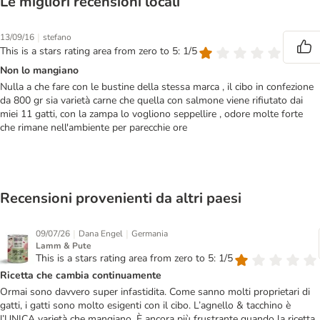
Le migliori recensioni locali
|
13/09/16
stefano
This is a stars rating area from zero to 5: 1/5
Non lo mangiano
Nulla a che fare con le bustine della stessa marca , il cibo in confezione
da 800 gr sia varietà carne che quella con salmone viene rifiutato dai
miei 11 gatti, con la zampa lo vogliono seppellire , odore molte forte
che rimane nell'ambiente per parecchie ore
Recensioni provenienti da altri paesi
|
|
09/07/26
Dana Engel
Germania
Lamm & Pute
This is a stars rating area from zero to 5: 1/5
Ricetta che cambia continuamente
Ormai sono davvero super infastidita. Come sanno molti proprietari di
gatti, i gatti sono molto esigenti con il cibo. L’agnello & tacchino è
l’UNICA varietà che mangiano. È ancora più frustrante quando la ricetta