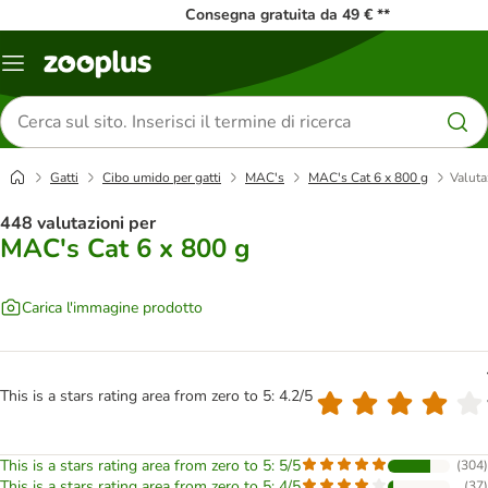
Consegna gratuita da 49 € **
Overview
catalogo
Cerca
prodotti
Gatti
Cibo umido per gatti
MAC's
MAC's Cat 6 x 800 g
Valuta
448 valutazioni per
MAC's Cat 6 x 800 g
Carica l'immagine prodotto
This is a stars rating area from zero to 5: 4.2/5
This is a stars rating area from zero to 5: 5/5
(
304
)
This is a stars rating area from zero to 5: 4/5
(
37
)